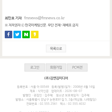
최민호 기자
fmnews@fmnews.co.kr
※ 저작권자 ⓒ 한국마케팅신문. 무단 전재-재배포 금지
목록으로
로그인
회원가입
PC버전
(주)김앤김미디어
등록번호 : 서울 아 00549
등록(발행)일자 : 2008년 4월 16일
제호 : 식약신문
업데이트 : 2026-08-07
발행인 · 편집인 : 김주혜
청소년 보호책임자 : 김주혜
발행소 : 서울특별시 강남구 논현로81길 5, 2층(역삼동, 나래빌딩)
전화번호 : 02.555.2561
팩스 : 02.555.4032