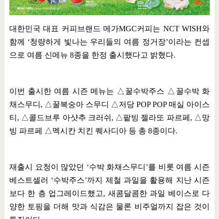
대한민국 대표 커피브랜드 메가
MGC
커피는
NCT WISH
와
함께
‘
청량하게 빛나는 우리들의 여름 정거장
’
이라는 컨셉
으로 여름 신메뉴
8
종을 한정 출시했다고 밝혔다
.
이번 출시한 여름 시즌 메뉴는
△
꿀수박주스
△
꿀수박 화
채스무디
,
△
꿀복숭아 스무디
△
저당
POP POP
매실 아이스
티
,
△
콜드브루 아샷추 크러쉬
,
△
팥빙 젤라또 파르페
,
△
망
빙 파르페
△
멕시칸 치킨 퀘사디아 등 총
8
종이다
.
재출시 요청이 많았던
‘
수박 화채스무디
’
를 비롯 여름 시즌
베스트셀러
‘
수박주스
’
까지 제철 과일을 활용해 지난 시즌
보다 한 층 업그레이드했고
,
새콤달콤한 과일 베이스로 다
양한 토핑을 더해 맛과 식감은 물론 비주얼까지 잡은 것이