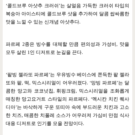
‘
콜드브루 아샷추 크러쉬
’
는 살얼음 가득한 크러쉬 타입의
복숭아 아이스티에 콜드브루 샷을 추가하여 달콤 쌉싸름한
맛을 느낄 수 있는 신개념 아샷추다
.
파르페
2
종은 빙수를 대체할 만큼 편의성과 가성비
,
맛을
모두 살린
1
인 디저트로 눈길을 끈다
.
‘
팥빙 젤라또 파르페
’
는 우유빙수 베이스에 쫀득한 팥 젤라
또와 팥
,
떡
,
믹스시리얼이 어우러졌다
. ‘
망빙 파르페
’
는 달
콤한 망고와 코코넛칩
,
휘핑크림
,
믹스시리얼을 조화롭게
매칭한 망고요거트 스타일의 파르페다
. ‘
멕시칸 치킨 퀘사
디아
’
는 바삭하게 구운 또띠아 속에 부드러운 치킨과 고소
한 치즈
,
매콤한 치폴레 소스가 어우러져 가심비 만점 식사
대용 디저트로 인기를 모을 전망이다
.