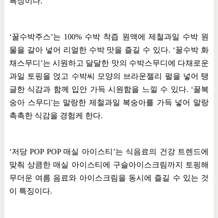
특징이다
.
‘
꿀수박주스
’
는
100%
수박 착즙 원액에 제철과일 수박 원
물을 갈아 넣어 리얼한 수박 맛을 즐길 수 있다
. ‘
꿀수박 화
채스무디
’
는 시원하고 달달한 맛의 수박스무디에 다채로운
과일 토핑을 얹고 수박씨 모양의 브라운젤리 펄을 넣어 탱
글한 식감과 함께 입안 가득 시원함을 느낄 수 있다
. ‘
꿀복
숭아 스무디
'
는 말랑한 제철과일 복숭아를 가득 넣어 말랑
촉촉한 식감을 경험케 한다
.
‘
저당
POP POP
매실 아이스티
’
는 식음료의 건강 트렌드에
맞춰 상큼한 매실 아이스티에 구슬아이스크림까지 토핑해
무더운 여름 음료와 아이스크림을 동시에 즐길 수 있는 것
이 특징이다
.