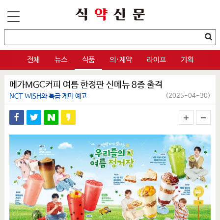
전체
뉴스
식품
의·제약
라이프
기획
메가MGC커피 여름 한정판 신메뉴 8종 출격
NCT WISH와 특급 케미 예고
(2025-04-30)