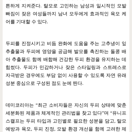
튼하게 지켜준다
.
탈모로 고민하는 남성과 일시적인 모발
빠짐이 잦은 여성들까지 남녀 모두에게 효과적인 육모 케
어를 기대할 수 있다
.
두피를 진정시키고 비듬 완화에 도움을 주는 고추냉이 잎
추출물과 두피에 영양을 공급해 발모를 촉진하는 돌콩 배
아 추출물도 함께 배합해 건강한 두피 환경을 유지하는 데
힘썼다
.
두피가 민감하거나 잦은 스타일링과 스트레스로
자극받은 경우에도 부담 없이 사용할 수 있도록 자연 유래
성분 중심으로 구성된 점도 눈에 띈다
.
데미코리아는
“
최근 소비자들은 자신의 두피 상태에 맞춘
세분화된 제품과 체계적인 관리법을 찾고 있다
”
며
“
유니프
스캘프는 두피 타입과 고민별로 필요한 성분을 담고
,
탈모
예방과 육모
,
두피 진정
,
모발 환경 개선을 함께 고려한 제