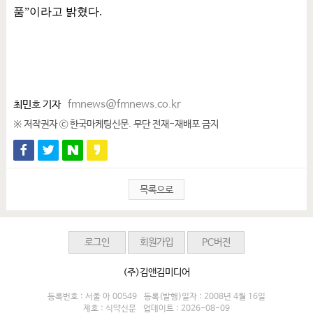
품
”
이라고 밝혔다
.
최민호 기자
fmnews@fmnews.co.kr
※ 저작권자 ⓒ 한국마케팅신문. 무단 전재-재배포 금지
목록으로
로그인
회원가입
PC버전
(주)김앤김미디어
등록번호 : 서울 아 00549
등록(발행)일자 : 2008년 4월 16일
제호 : 식약신문
업데이트 : 2026-08-09