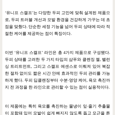
‘
유니프 스캘프
’
는 다양한 두피 고민에 맞춰 설계된 제품으
로
,
두피 트러블 개선과 모발 환경을 건강하게 가꾸는 데 초
점을 맞췄다
.
단순한 세정 기능을 넘어 두피 상태에 따라 적
절한 케어를 제공하는 점이 특징이다
.
이번
‘
유니프 스캘프
’
라인은 총
4
가지 제품으로 구성됐다
.
두피 상태를 고려한 두 가지 타입의 샴푸와 클렌징 젤
,
밸런
싱 트리트먼트
,
그리고 스캘프 에센스로 이뤄져 있어 복잡
한 절차 없이도 짧은 시간 안에 효과적인 두피 관리를 가능
하게 했다
.
두피 딥클렌징부터 수분
·
영양 케어
,
육모 촉진까
지 전 과정을 한 라인으로 관리할 수 있는 점이 실용적이다
.
이 제품에는 특히 육모를 촉진하는 물냉이 잎
·
줄기 추출물
이 포함돼 있어 모발이 쉽게 빠지지 않도록 돕고 모근을 튼