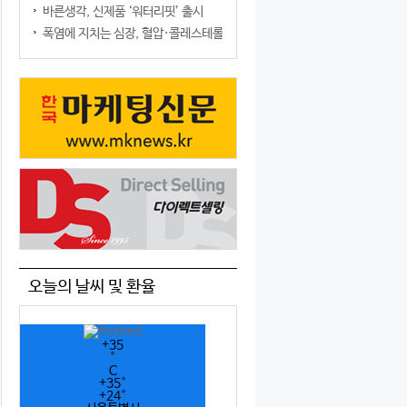
바른생각, 신제품 ‘워터리핏’ 출시
폭염에 지치는 심장, 혈압·콜레스테롤만 챙기면 될까?
오늘의 날씨 및 환율
+
35
°
C
+
35°
+
24°