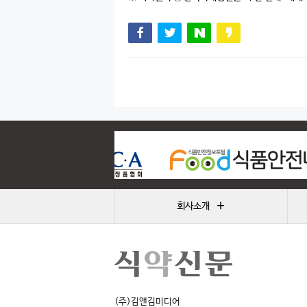
+
회사소개
(주)김앤김미디어