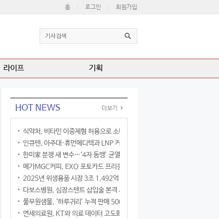
홈
로그인
회원가입
라이프
기획
HOT NEWS
더보기
식약처, 비타민 이중제형 허용으로 소비자 선택권 확대
인큐텐, 아주대·휴먼메디텍과 LNP 커큐민 공동연구
한미家 분쟁 새 변수…‘4자 동맹’ 균열 현실화
메가MGC커피, EXO 포토카드 프리퀀시 이벤트
2025년 위생용품 시장 3조 1,492억 원
다보스병원, 심장스텐트 삽입술 본격 시행
풀무원샘물, ‘하루귀리’ 누적 판매 500만 병 돌파
연세의료원, KT와 의료 데이터 고도화 협력