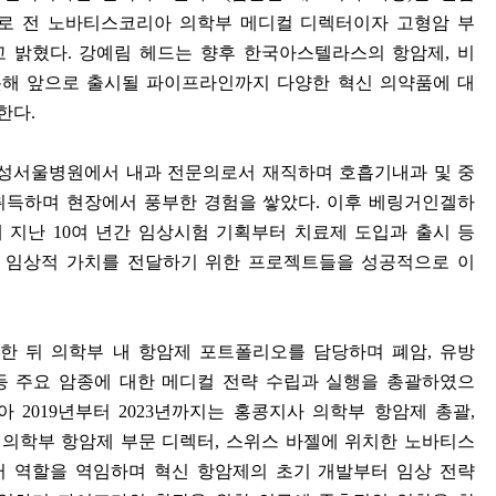
로 전 노바티스코리아 의학부 메디컬 디렉터이자 고형암 부
고 밝혔다
.
강예림 헤드는 향후 한국아스텔라스의 항암제
,
비
해 앞으로 출시될 파이프라인까지 다양한 혁신 의약품에 대
괄한다
.
삼성서울병원에서 내과 전문의로서 재직하며 호흡기내과 및 중
취득하며 현장에서 풍부한 경험을 쌓았다
.
이후 베링거인겔하
해 지난
10
여 년간 임상시험 기획부터 치료제 도입과 출시 등
 임상적 가치를 전달하기 위한 프로젝트들을 성공적으로 이
한 뒤 의학부 내 항암제 포트폴리오를 담당하며 폐암
,
유방
등 주요 암종에 대한 메디컬 전략 수립과 실행을 총괄하였으
받아
2019
년부터
2023
년까지는 홍콩지사 의학부 항암제 총괄
,
 의학부 항암제 부문 디렉터
,
스위스 바젤에 위치한 노바티스
터 역할을 역임하며 혁신 항암제의 초기 개발부터 임상 전략