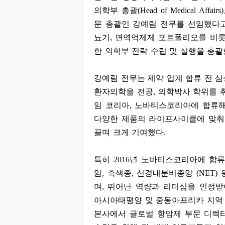
의학부 총괄
(Head of Medical Affairs)
문 총괄인 강예림 전무를 선임했다
뇨기
,
면역억제제 포트폴리오를 비롯
한 의학부 전략 수립 및 실행을 총
강예림 전무는 제약 업계 합류 전 
환자의학을 전공
,
의학박사 학위를 
임 코리아
,
노바티스코리아에 합류
다양한 제품의 라이프사이클에 맞춰
끌며 크게 기여했다
.
특히
2016
년 노바티스코리아에 합류
암
,
흑색종
,
신경내분비종양
(NET)
며
,
뛰어난 역량과 리더십을 인정
아시아태평양 및 중동아프리카 지역
본사에서 글로벌 항암제 부문 디렉