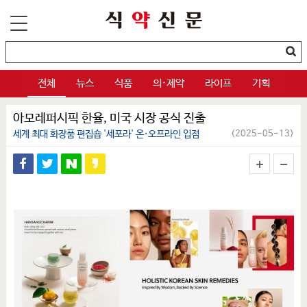
전체
뉴스
식품
의·제약
라이프
기획
아모레퍼시픽 한율, 미국 시장 공식 진출
세계 최대 화장품 편집숍 '세포라' 온·오프라인 입점
(2025-05-13)