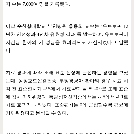
자 수는
7,000
여 명을 기록했다
.
이날 순천향대학교 부천병원 홍용희 교수는
‘
유트로핀
12
년차 안전성과
4
년차 유효성 결과
’
를 발표하며
,
유트로핀이
저신장 환아의 키 성장을 효과적으로 개선시켰다고 말했
다
.
치료 경과에 따라 또래 표준 신장에 근접하는 경향을 보였
는데
,
성장호르몬결핍증
,
부당경량아 환아의 경우 치료 시
작 전 표준편차가
-2.5
에서 치료
48
개월 뒤
-0.9
로 또래 표준
에 점차 가까워졌다
.
특발성저신장증에서는
-2.5
에서
-1.1
로
치료 효과가 나타났다
.
표준편차는
0
에 근접할수록 평균에
가까워졌다고 분석할 수 있다
.