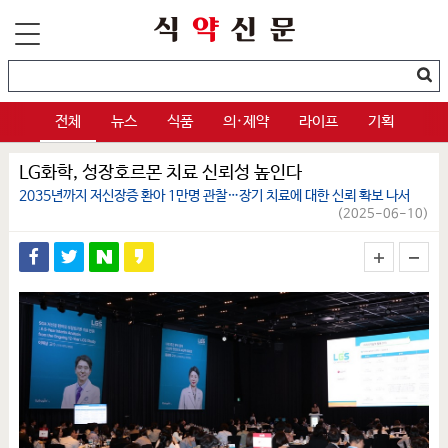
전체
뉴스
식품
의·제약
라이프
기획
LG화학, 성장호르몬 치료 신뢰성 높인다
2035년까지 저신장증 환아 1만명 관찰…장기 치료에 대한 신뢰 확보 나서
(2025-06-10)