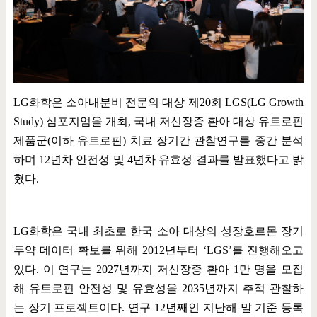
LG
화학은 소아내분비 전문의 대상 제
20
회
LGS(LG Growth
Study)
심포지엄을 개최
,
국내 저신장증 환아 대상 유트로핀
제품군
(
이하 유트로핀
)
치료 장기간 관찰연구를 중간 분석
하며
12
년차 안전성 및
4
년차 유효성 결과를 발표했다고 밝
혔다
.
LG
화학은 국내 최초로 한국 소아 대상의 성장호르몬 장기
투약 데이터 확보를 위해
2012
년부터
‘LGS’
를 진행해오고
있다
.
이 연구는
2027
년까지 저신장증 환아
1
만 명을 모집
해 유트로핀 안전성 및 유효성을
2035
년까지 추적 관찰하
는 장기 프로젝트이다
.
연구
12
년째인 지난해 말 기준 등록