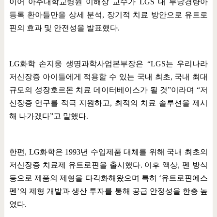
이어 아주대학교병원 이해상 교수가
LGS
내 부당경량아
등록 환아들만을 상세 분석
,
장기적 치료 방안으로 유트로
핀의 효과 및 안전성을 발표했다
.
LG
화학 손지웅 생명과학사업본부장은
“LGS
는 우리나라
저신장증 아이들에게 적용할 수 있는 국내 최초
,
국내 최대
규모의 성장호르몬 치료 데이터베이스가 될 것
”
이라며
“
저
신장증 연구를 적극 지원하고
,
최적의 치료 솔루션을 제시
해 나가겠다
”
고 말했다
.
한편
, LG
화학은
1993
년 수입제품 대체를 위해 국내 최초의
저신장증 치료제 유트로핀을 출시했다
.
이후 액상
,
펜 방식
등으로 제품의 제형을 다각화해왔으며 특히
‘
유트로핀에스
펜
’
의 제형 개발과 생산 투자를 통해 공급 안정성을 한층 높
였다
.