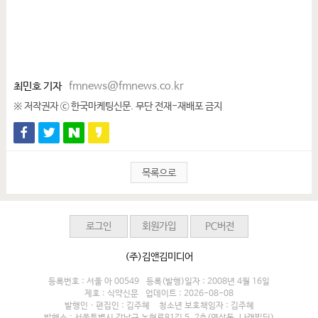
최민호 기자
fmnews@fmnews.co.kr
※ 저작권자 ⓒ 한국마케팅신문. 무단 전재-재배포 금지
목록으로
로그인
회원가입
PC버전
(주)김앤김미디어
등록번호 : 서울 아 00549
등록(발행)일자 : 2008년 4월 16일
제호 : 식약신문
업데이트 : 2026-08-08
발행인 · 편집인 : 김주혜
청소년 보호책임자 : 김주혜
발행소 : 서울특별시 강남구 논현로81길 5, 2층(역삼동, 나래빌딩)