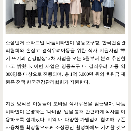
소셜벤처 스타트업 나눔비타민이 영등포구청
,
한국건강관
리협회와 손잡고 결식우려아동을 위한 식사 지원사업
'
뿌
기
·
또기의 건강밥상
' 2
차 사업을 오는
6
월부터 본격 추진한
다고 밝혔다
.
이번 사업은 영등포구 내 결식우려 아동 약
800
명을 대상으로 진행되며
,
총
1
억
5,000
만 원의 후원금 재
원은 전액 한국건강관리협회가 지원한다
.
지원 방식은 아동들이 모바일 식사쿠폰을 발급받아
,
나눔
비타민이 운영하는
‘
나비얌
’
앱을 통해 간편하게 식사를 이
용하도록 설계됐다
.
지역 내 다양한 가맹점이 참여해 쿠폰
사용처를 확장함으로써 소상공인 활성화에도 기여할 것으