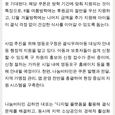
로 기대된다
.
해당 쿠폰은 방학 기간에 맞춰 지원되는 것이
특징으로
, 8
월 여름방학에는 후원금의 절반을 우선 지원하
고
, 12
월 겨울방학에는 나머지 금액을 추가 지원해 아이들
이 결식 걱정 없이 건강한 식사를 이어갈 수 있도록 돕는다
.
사업 추진을 위해 영등포구청은 결식우려아동 대상자 안내
등 행정적 지원을 맡고 있다
.
아동과 보호자들이 쉽게 신청
할 수 있도록 구 차원의 홍보와 신청 접수가 준비 중이며
,
신청 절차는 가까운 시일 내에 영등포구 홈페이지 등을 통
해 안내될 예정이다
.
한편
,
나눔비타민은 쿠폰 발행과 전달
,
지역 가맹점 관리
,
앱 운영 전반을 총괄하며 현장 중심의 지
원 시스템을 구축한다
.
나눔비타민 김하연 대표는
"
디지털 플랫폼을 활용해 결식
문제를 해결하고
,
동시에 지역 소상공인의 경제적 활성화