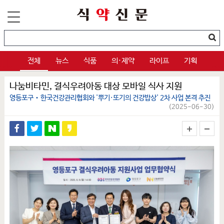
전체
뉴스
식품
의·제약
라이프
기획
나눔비타민, 결식우려아동 대상 모바일 식사 지원
영등포구‧한국건강관리협회와 '뿌기·또기의 건강밥상' 2차 사업 본격 추진
(2025-06-30)