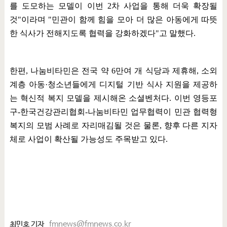
를 도모하는 모델이 이번
2
차 사업을 통해 더욱 확장될
것
"
이라며
"
민관이 함께 힘을 모아 더 많은 아동에게 따뜻
한 식사가 전해지도록 협력을 강화하겠다
"
고 말했다
.
한편
,
나눔비타민은 전국 약
6
만여 개 식당과 제휴해
,
소외
계층 아동
·
청소년들에게 디지털 기반 식사 지원을 제공하
는 혁신적 복지 모델을 제시해온 소셜벤처다
.
이번 영등포
구
-
한국건강관리협회
-
나눔비타민 업무협력이 민관 협력형
복지의 모범 사례로 자리매김될 것은 물론
,
향후 다른 지자
체로 사업이 확산될 가능성도 주목받고 있다
.
최민호 기자
fmnews@fmnews.co.kr