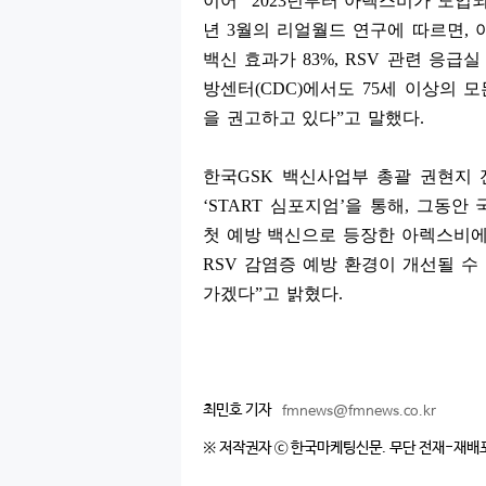
이어
“2023
년부터 아렉스비가 도입되
년
3
월의 리얼월드 연구에 따르면
,
백신 효과가
83%, RSV
관련 응급실
방센터
(CDC)
에서도
75
세 이상의 모
을 권고하고 있다
”
고 말했다
.
한국
GSK
백신사업부 총괄 권현지
‘START
심포지엄
’
을 통해
,
그동안 
첫 예방 백신으로 등장한 아렉스비에
RSV
감염증 예방 환경이 개선될 수
가겠다
”
고 밝혔다
.
최민호 기자
fmnews@fmnews.co.kr
※ 저작권자 ⓒ 한국마케팅신문. 무단 전재-재배