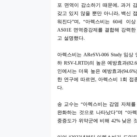
포 면역이 감소하기 때문에
,
과거 
갖고 있지 않을 뿐만 아니라
,
백신 
워진다
”
며
, “
아렉스비는
60
세 이상
AS01E
면역증강제를 결합해 강력한
고 설명했다
.
아렉스비는
AReSVi-006 Study
임상 
하
RSV-LRTD)
의 높은 예방효과
(82.
인에서는 더욱 높은 예방효과
(94.6%
한 연구에 따르면
,
아렉스비
1
회 접
다
.
송 교수는
“
아렉스비는 감염 자체를
완화하는 것으로 나타났다
”
며
“
아렉
중증도가 위약군에 비해
42%
낮은 