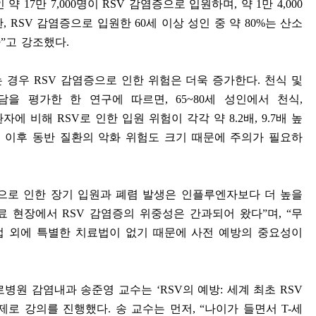
인 약
17
만
7,000
명이
RSV
감염증으로 입원하며
,
약
1
만
4,000
한
, RSV
감염증으로 입원한
60
세 이상 성인 중 약
80%
는 산소
다
”
고 강조했다
.
는 경우
RSV
감염증으로 인한 위험은 더욱 증가한다
.
천식 및
담을 평가한 한 연구에 따르면
, 65~80
세 성인에서 천식
,
환자에 비해
RSV
로 인한 입원 위험이 각각 약
8.2
배
, 9.7
배 높
 이후 동반 질환의 악화 위험도 크기 때문에 주의가 필요하
으로 인한 장기 입원과 폐렴 발생은 인플루엔자보다 더 높을
료 현장에서
RSV
감염증의 위중성은 간과되어 왔다
”
며
, “
무
 외에 특별한 치료법이 없기 때문에 사전 예방의 중요성이
구로병원 감염내과 송준영 교수는
‘RSV
의 예방
:
세계 최초
RSV
제로 강의를 진행했다
.
송 교수는 먼저
, “
나이가 들면서
T-
세