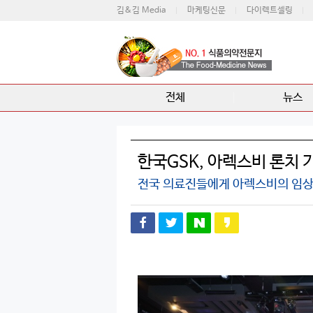
김&김 Media
마케팅신문
다이렉트셀링
전체
뉴스
한국GSK, 아렉스비 론치 기
전국 의료진들에게 아렉스비의 임상