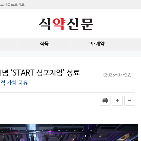
스페셜프로젝트
식품
의·제약
념 ‘START 심포지엄’ 성료
(2025-07-22)
적 가치 공유