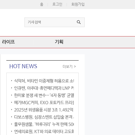
홈
로그인
회원가입
라이프
기획
HOT NEWS
더보기
식약처, 비타민 이중제형 허용으로 소비자 선택권 확대
인큐텐, 아주대·휴먼메디텍과 LNP 커큐민 공동연구
한미家 분쟁 새 변수…‘4자 동맹’ 균열 현실화
메가MGC커피, EXO 포토카드 프리퀀시 이벤트
2025년 위생용품 시장 3조 1,492억 원
다보스병원, 심장스텐트 삽입술 본격 시행
풀무원샘물, ‘하루귀리’ 누적 판매 500만 병 돌파
연세의료원, KT와 의료 데이터 고도화 협력