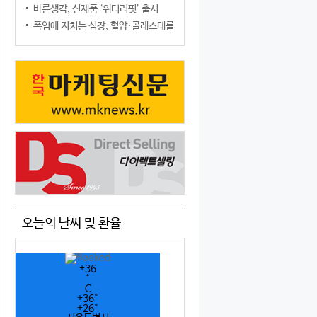
바른생각, 신제품 ‘워터리핏’ 출시
폭염에 지치는 심장, 혈압·콜레스테롤만 챙기면 될까?
오늘의 날씨 및 환율
+
36
°
C
+
36°
+
26°