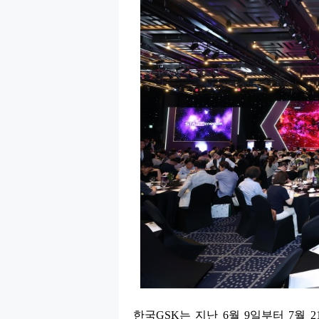
한국
GSK
는 지난
6
월
9
일부터
7
월
2