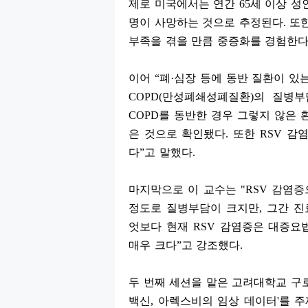
제로 미국에서는 연간
65
세 이상 성
명이 사망하는 것으로 추정된다
.
또
부족을 겪을 만큼 중증화를 경험한
이어
“
폐
·
심장 등에 동반 질환이 있
COPD(
만성폐쇄성폐질환
)
의 질병부
COPD
를 동반한 경우 그렇지 않은 
은 것으로 확인됐다
.
또한
RSV
감염
다
”
고 말했다
.
마지막으로 이 교수는
"RSV
감염증
정도로 질병부담이 크지만
,
그간 진
엇보다 현재
RSV
감염증은 대증요법
매우 크다
”
고 강조했다
.
두 번째 세션을 맡은 고려대학교 
백신
,
아렉스비의 임상 데이터
'
를 주