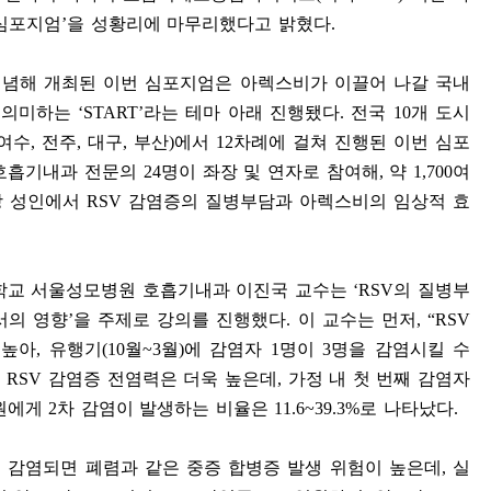
심포지엄
’
을 성황리에 마무리했다고 밝혔다
.
기념해 개최된 이번 심포지엄은 아렉스비가 이끌어 나갈 국내
을 의미하는
‘START’
라는 테마 아래 진행됐다
.
전국
10
개 도시
여수
,
전주
,
대구
,
부산
)
에서
12
차례에 걸쳐 진행된 이번 심포
 호흡기내과 전문의
24
명이 좌장 및 연자로 참여해
,
약
1,700
여
상 성인에서
RSV
감염증의 질병부담과 아렉스비의 임상적 효
대학교 서울성모병원 호흡기내과 이진국 교수는
‘RSV
의 질병부
서의 영향
’
을 주제로 강의를 진행했다
.
이 교수는 먼저
, “RSV
 높아
,
유행기
(10
월
~3
월
)
에 감염자
1
명이
3
명을 감염시킬 수
서
RSV
감염증 전염력은 더욱 높은데
,
가정 내 첫 번째 감염자
성원에게
2
차 감염이 발생하는 비율은
11.6~39.3%
로 나타났다
.
 감염되면 폐렴과 같은 중증 합병증 발생 위험이 높은데
,
실