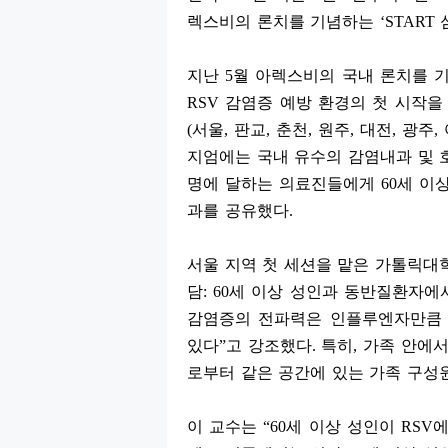
렉스비의 론치를 기념하는
‘START
지난
5
월 아렉스비의 국내 론치를 
RSV
감염증 예방 환경의 첫 시작
(
서울
,
판교
,
춘천
,
원주
,
대전
,
광주
,
지엄에는 국내 유수의 감염내과 및
명에 달하는 의료진들에게
60
세 이
과를 공유했다
.
서울 지역 첫 세션을 맡은 가톨릭
담
: 60
세 이상 성인과 동반질환자에
감염증의 전파력은 인플루엔자만큼
있다
”
고 강조했다
.
특히
,
가족 안에
로부터 같은 공간에 있는 가족 구
이 교수는
“60
세 이상 성인이
RSV
에