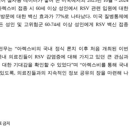
어 실사용 데이터가 쌓여 온 미국에서의
2023
년
10
월
~ 2024
아렉스비 접종 시
60
세 이상 성인에서
RSV
관련 입원에 대한
 방문에 대한 백신 효과가
77%
로 나타났다
.
미국 질병통제예
든 성인 및 고위험군
60-74
세 이상 성인에게
RSV
백신 접종
 전무는
“
아렉스비의 국내 정식 론치 이후 처음 개최된 이번
국내 의료진들이
RSV
감염증에 대해 가지고 있던 큰 관심과
 대한 기대감을 확인할 수 있었다
”
며
“
아렉스비를 통해 국내
 있도록
,
의료진들과의 지속적인 정보 공유의 장을 마련해 나
포 금지