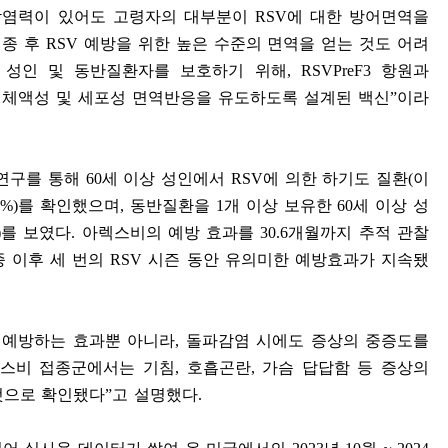
감염력이 있어도 고령자의 대부분이
RSV
에 대한 방어면역을
접종 후
RSV
예방을 위한 높은 수준의 면역을 얻는 것도 어려
 성인 및 동반질환자를 보호하기 위해
, RSVPreF3
항원과
 체액성 및 세포성 면역반응을 유도하도록 설계된 백신
”
이라
연구를 통해
60
세 이상 성인에서
RSV
에 의한 하기도 질환
(
이
6%)
를 확인했으며
,
동반질환을
1
개 이상 보유한
60
세 이상 성
)
를 보였다
.
아렉스비의 예방 효과를
30.6
개월까지 추적 관찰
종 이후 세 번의
RSV
시즌 동안 유의미한 예방효과가 지속됐
 예방하는 효과뿐 아니라
,
돌파감염 시에도 증상의 중증도를
스비 접종군에서는 기침
,
호흡곤란
,
가슴 답답함 등 증상의
것으로 확인됐다
”
고 설명했다
.