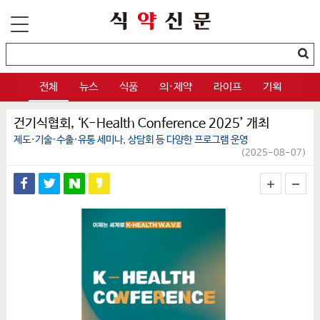
전체
뉴스
식품
의·제약
라이프
기획
건기식협회, ‘K-Health Conference 2025’ 개최
제도·기술·수출·유통 세미나, 상담회 등 다양한 프로그램 운영
(2025-08-07)