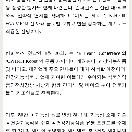
등 풍성한 행사도 함께 마련된다
.
컨퍼런스는 산업 내
·
외부
와의 전략적 연계를 확대하고
, ‘
이제는 세계로
, K-Health
W.A.V.E’
비전 아래 글로벌 교류 기반을 강화하는 계기로도
작용할 전망이다
.
컨퍼런스 첫날인
8
월
26
일에는
‘K-Health Conference’
와
‘CPHI/HI Korea’
의 공동 개막식이 개최된다
.
건강기능식품
및 바이오
,
제약업계 주요 인사들이 대거 참석할 예정이며
,
건강기능식품 산업에 기여한 이들에게 수여되는 식품의약
품안전처장상 시상과 함께 건기식 및 바이오 분야 전문가
들의 기조연설도 진행된다
.
이후
3
일간
▲
기능성 원료 인정 전략 및 기능성 소재 기술
▲
건강기능식품 수출
▲
건강기능식품 유통 트렌드를 주제
로 한
3
개의 세션이 운영되어 세션별로 총
5
건의 세미나와