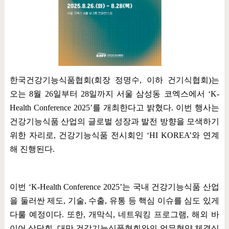
한국건강기능식품협회
(
회장 정명수
,
이하 건기식협회
)
는
오는
8
월
26
일부터
28
일까지 서울 삼성동 코엑스에서
‘K-
Health Conference 2025’
를 개최한다고 밝혔다
.
이번 행사는
건강기능식품 산업의 글로벌 성장과 발전 방향을 모색하기
위한 자리로
,
건강기능식품 전시회인
‘HI KOREA’
와 연계
해 진행된다
.
이번
‘K-Health Conference 2025’
는 국내 건강기능식품 산업
을 둘러싼 제도
,
기술
,
수출
,
유통 등 핵심 이슈를 심도 있게
다룰 예정이다
.
또한
,
개막식
,
네트워킹 프로그램
,
해외 바
이어 상담회
,
대만 건강기능식품협회와의 업무협약 체결식