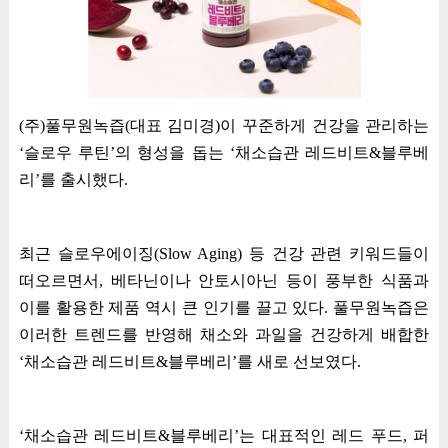
(
주
)
풀무원녹즙
(
대표 김미경
)
이 꾸준하게 건강을 관리하는
‘
슬로우 루틴
’
의 형성을 돕는
‘
채소습관 레드비트
&
블루베
리
’
를 출시했다
.
최근 슬로우에이징
(Slow Aging)
등 건강 관련 키워드들이
떠오르면서
,
베타닌이나 안토시아닌 등이 풍부한 식품과
이를 활용한 제품 역시 큰 인기를 끌고 있다
.
풀무원녹즙은
이러한 트렌드를 반영해 채소와 과일을 건강하게 배합한
‘
채소습관 레드비트
&
블루베리
’
를 새로 선보였다
.
‘
채소습관 레드비트
&
블루베리
’
는 대표적인 레드 푸드
,
퍼