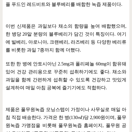
플 푸드인 레드비트와 블루베리를 배합한 녹즙 제품이다
.
이번 신제품은 과일보다 채소의 함량을 높여 배합했으며
,
한 병당
20
알 분량의 블루베리가 담긴 것이 특징이다
.
여기
에 빌베리
,
아로니아
,
크랜베리
,
라즈베리 등 다양한 베리류
를 비롯한 과일
7
종까지 함께 더했다
.
또한 한 병에 안토시아닌
2.5mg
과 폴리페놀
60mg
이 함유돼
있어 건강 관리용으로 꾸준히 섭취하기에도 좋다
.
채소와
과일을 함께 간편하게 섭취할 수 있도록 건강하고 맛있게
설계하여 매일 아침 공복에 즐기기에도 적합하다
.
제품은 풀무원녹즙 모닝스텝이 가정이나 사무실로 매일 아
침 직접 배송한다
.
가격은 한 병
(130
㎖
)
당
2,900
원이며
,
풀무
원녹즙 가맹점을 비롯해 풀무원녹즙 홈페이지
,
풀무원 공