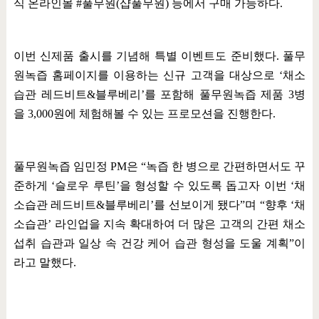
식 온라인몰
#
풀무원
(
샵풀무원
)
등에서 구매 가능하다
.
이번 신제품 출시를 기념해 특별 이벤트도 준비했다
.
풀무
원녹즙 홈페이지를 이용하는 신규 고객을 대상으로
‘
채소
습관 레드비트
&
블루베리
’
를 포함해 풀무원녹즙 제품
3
병
을
3,000
원에 체험해볼 수 있는 프로모션을 진행한다
.
풀무원녹즙 임민정
PM
은
“
녹즙 한 병으로 간편하면서도 꾸
준하게
‘
슬로우 루틴
’
을 형성할 수 있도록 돕고자 이번
‘
채
소습관 레드비트
&
블루베리
’
를 선보이게 됐다
”
며
“
향후
‘
채
소습관
’
라인업을 지속 확대하여 더 많은 고객의 간편 채소
섭취 습관과 일상 속 건강 케어 습관 형성을 도울 계획
”
이
라고 말했다
.