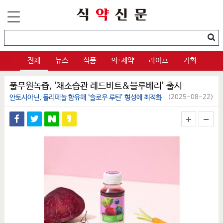
전체
뉴스
식품
의·제약
라이프
기획
풀무원녹즙, ‘채소습관 레드비트&블루베리’ 출시
안토시아닌, 폴리페놀 함유해 ‘슬로우 루틴’ 형성에 최적화
(2025-08-22)