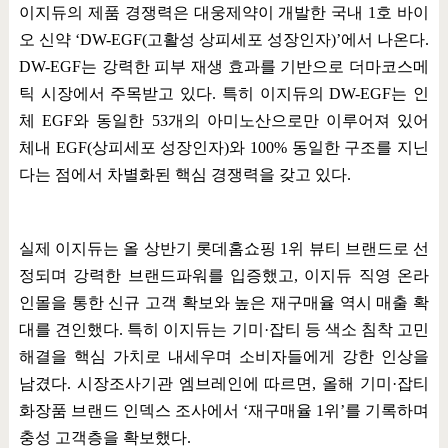
이지듀의 제품 경쟁력은 대웅제약이 개발한 국내
1
호 바이
오 신약
‘DW-EGF(
고활성 상피세포 성장인자
)’
에서 나온다
.
DW-EGF
는 강력한 피부 재생 효과를 기반으로 더마코스메
틱 시장에서 주목받고 있다
.
특히 이지듀의
DW-EGF
는 인
체
EGF
와 동일한
53
개의 아미노산으로만 이루어져 있어
체내
EGF(
상피세포 성장인자
)
와
100%
동일한 구조를 지닌
다는 점에서 차별화된 핵심 경쟁력을 갖고 있다
.
실제 이지듀는 올 상반기 롯데홈쇼핑
1
위 뷰티 브랜드로 선
정되며 강력한 브랜드파워를 입증했고
,
이지듀 직영 온라
인몰을 통한 신규 고객 확보와 높은 재구매율 역시 매출 확
대를 견인했다
.
특히 이지듀는 기미
·
잡티 등 색소 침착 고민
해결을 핵심 가치로 내세우며 소비자들에게 강한 인상을
남겼다
.
시장조사기관 엠브레인에 따르면
,
올해 기미
·
잡티
화장품 브랜드 인덱스 조사에서
‘
재구매율
1
위
’
를 기록하며
충성 고객층을 확보했다
.