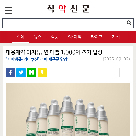
전체
뉴스
식품
의·제약
라이프
기획
대웅제약 이지듀, 연 매출 1,000억 조기 달성
‘기미앰플·기미쿠션’ 주력 제품군 앞장
(2025-09-02)