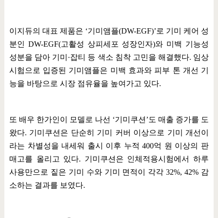
이지듀의 대표 제품은
‘
기미앰플
(DW-EGF)’
로 기미 케어 성
분인
DW-EGF(
고활성 상피세포 성장인자
)
와 미백 기능성
성분을 담아 기미
·
잡티 등 색소 침착 고민을 해결했다
.
임상
시험으로 입증된 기미앰플은 미백 효과와 피부 톤 개선 기
능을 바탕으로 시장 점유율을 높여가고 있다
.
또 배우 한가인이 모델로 나선
‘
기미쿠션
’
도 매출 증가를 도
왔다
.
기미쿠션은 단순히 기미 커버 이상으로 기미 개선이
라는 차별성을 내세워 출시 이후 누적
400
억 원 이상의 판
매고를 올리고 있다
.
기미쿠션은 인체적용시험에서 하루
사용만으로 짙은 기미 수와 기미 면적이 각각
32%, 42%
감
소하는 결과를 보였다
.