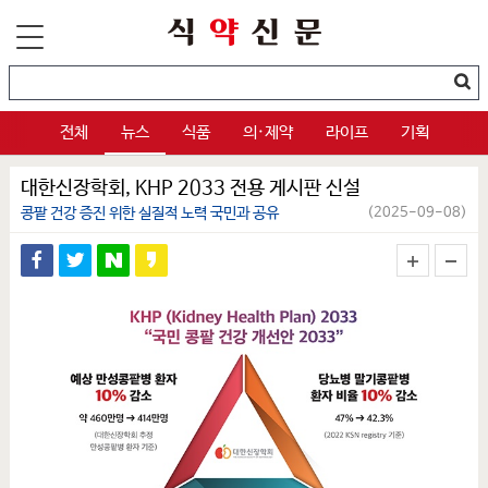
전체
뉴스
식품
의·제약
라이프
기획
대한신장학회, KHP 2033 전용 게시판 신설
콩팥 건강 증진 위한 실질적 노력 국민과 공유
(2025-09-08)