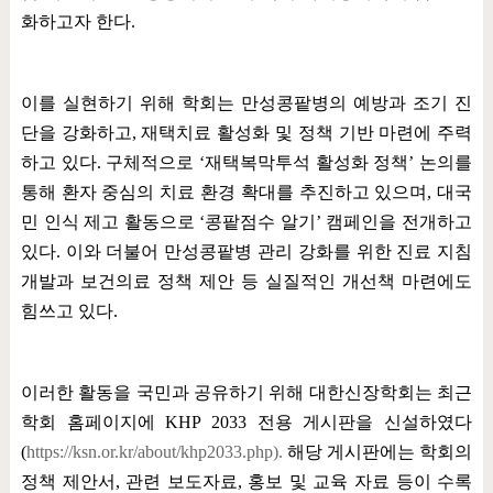
화하고자 한다
.
이를 실현하기 위해 학회는 만성콩팥병의 예방과 조기 진
단을 강화하고
,
재택치료 활성화 및 정책 기반 마련에 주력
하고 있다
.
구체적으로
‘
재택복막투석 활성화 정책
’
논의를
통해 환자 중심의 치료 환경 확대를 추진하고 있으며
,
대국
민 인식 제고 활동으로
‘
콩팥점수 알기
’
캠페인을 전개하고
있다
.
이와 더불어 만성콩팥병 관리 강화를 위한 진료 지침
개발과 보건의료 정책 제안 등 실질적인 개선책 마련에도
힘쓰고 있다
.
이러한 활동을 국민과 공유하기 위해 대한신장학회는 최근
학회 홈페이지에
KHP 2033
전용 게시판을 신설하였다
(
https://ksn.or.kr/about/khp2033.php).
해당 게시판에는 학회의
정책 제안서
,
관련 보도자료
,
홍보 및 교육 자료 등이 수록