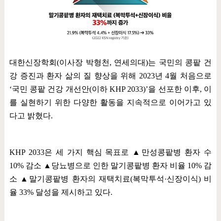
대한신장학회
(
이사장 박형천
,
연세의대
)
는 국민의 콩팥 건
강 증진과 환자 삶의 질 향상을 위해
2023
년
4
월 처음으로
‘
국민 콩팥 건강 개선안
(
이하
KHP 2033)’
을 선포한 이후
,
이
를 실현하기 위한 다양한 활동을 지속적으로 이어가고 있
다고 밝혔다
.
KHP 2033
은 세 가지 핵심 목표로
▲
만성콩팥병 환자 수
10%
감소
▲
당뇨병으로 인한 말기콩팥병 환자 비율
10%
감
소
▲
말기콩팥병 환자의 재택치료
(
복막투석
·
신장이식
)
비
율
33%
달성을 제시하고 있다
.