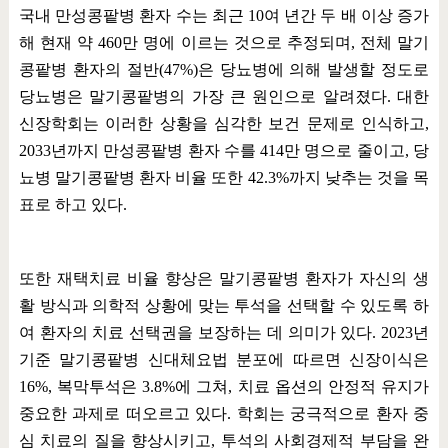
국내 만성콩팥병 환자 수는 최근
10
여 년간 두 배 이상 증가
해 현재 약
460
만 명에 이르는 것으로 추정되며
,
전체 말기
콩팥병 환자의 절반
(47%)
은 당뇨병에 의해 발생할 정도로
당뇨병은 말기콩팥병의 가장 큰 원인으로 알려졌다
.
대한
신장학회는 이러한 상황을 심각한 보건 문제로 인식하고
,
2033
년까지 만성콩팥병 환자 수를
414
만 명으로 줄이고
,
당
뇨병 말기콩팥병 환자 비율 또한
42.3%
까지 낮추는 것을 목
표로 하고 있다
.
또한 재택치료 비율 향상은 말기콩팥병 환자가 자신의 생
활 방식과 의학적 상황에 맞는 투석을 선택할 수 있도록 하
여 환자의 치료 선택권을 보장하는 데 의미가 있다
. 2023
년
기준 말기콩팥병 신대체요법 분포에 따르면 신장이식은
16%,
복막투석은
3.8%
에 그쳐
,
치료 옵션의 안정적 유지가
중요한 과제로 떠오르고 있다
.
학회는 궁극적으로 환자 중
심 치료의 질을 향상시키고
,
투석의 사회경제적 부담을 완