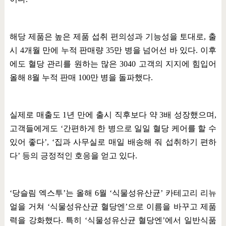
해당 제품은 높은 제품 섭취 편의성과 기능성을 토대로
,
출
시
4
개월 만에 누적 판매량
35
만 병을 넘어선 바 있다
.
이후
에도 혈당 관리를 원하는 많은
3040
고객의 지지에 힘입어
올해
8
월 누적 판매
100
만 병을 돌파했다
.
실제로 매출도
1
년 만에 출시 직후보다 약
3
배 성장했으며
,
고객들에게도
‘
간편하게 한 병으로 일일 혈당 케어를 할 수
있어 좋다
’, ‘
집과 사무실로 매일 배송해 줘 섭취하기 편하
다
’
등의 긍정적인 호응을 얻고 있다
.
‘
당슬림 엑스투
’
는 올해
6
월
‘
식물성유산균
’
카테고리 리뉴
얼을 거쳐
‘
식물성유산균 혈당엔
’
으로 이름을 바꾸고 제품
력을 강화했다
.
특히
‘
식물성유산균 혈당엔
’
에서 일반식품