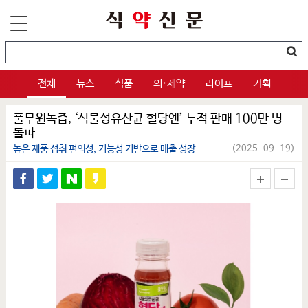
전체
뉴스
식품
의·제약
라이프
기획
풀무원녹즙, ‘식물성유산균 혈당엔’ 누적 판매 100만 병
돌파
높은 제품 섭취 편의성, 기능성 기반으로 매출 성장
(2025-09-19)