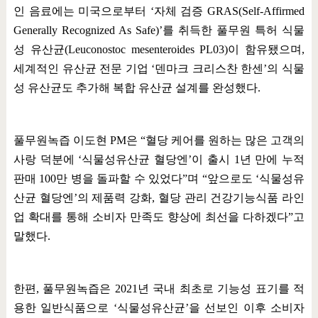
인 음료에는 미국으로부터
‘
자체 검증
GRAS(Self-Affirmed
Generally Recognized As Safe)’
를 취득한 풀무원 특허 식물
성 유산균
(Leuconostoc mesenteroides PL03)
이 함유됐으며
,
세계적인 유산균 전문 기업
‘
덴마크 크리스찬 한센
’
의 식물
성 유산균도 추가해 복합 유산균 설계를 완성했다
.
풀무원녹즙 이도현
PM
은
“
혈당 케어를 원하는 많은 고객의
사랑 덕분에
‘
식물성유산균 혈당엔
’
이 출시
1
년 만에 누적
판매
100
만 병을 돌파할 수 있었다
”
며
“
앞으로도
‘
식물성유
산균 혈당엔
’
의 제품력 강화
,
혈당 관리 건강기능식품 라인
업 확대를 통해 소비자 만족도 향상에 최선을 다하겠다
”
고
말했다
.
한편
,
풀무원녹즙은
2021
년 국내 최초로 기능성 표기를 적
용한 일반식품으로
‘
식물성유산균
’
을 선보인 이후 소비자