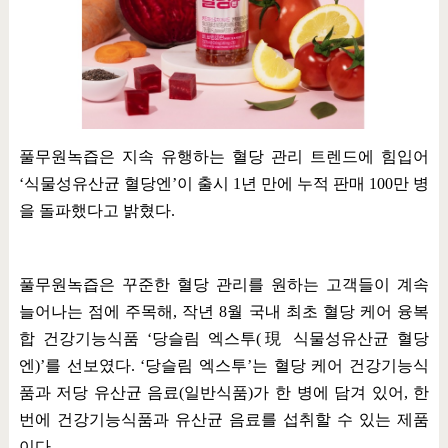
풀무원녹즙은 지속 유행하는 혈당 관리 트렌드에 힘입어
‘
식물성유산균 혈당엔
’
이 출시
1
년 만에 누적 판매
100
만 병
을 돌파했다고 밝혔다
.
풀무원녹즙은 꾸준한 혈당 관리를 원하는 고객들이 계속
늘어나는 점에 주목해
,
작년
8
월 국내 최초 혈당 케어 융복
합 건강기능식품
‘
당슬림 엑스투
(
現
식물성유산균 혈당
엔
)’
를 선보였다
. ‘
당슬림 엑스투
’
는 혈당 케어 건강기능식
품과 저당 유산균 음료
(
일반식품
)
가 한 병에 담겨 있어
,
한
번에 건강기능식품과 유산균 음료를 섭취할 수 있는 제품
이다
.