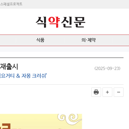
스페셜프로젝트
식품
의·제약
 재출시
(2025-09-23)
릭요거티 & 자몽 크러쉬’