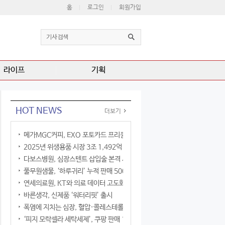
홈
로그인
회원가입
라이프
기획
HOT NEWS
더보기
메가MGC커피, EXO 포토카드 프리퀀시 이벤트
2025년 위생용품 시장 3조 1,492억 원
다보스병원, 심장스텐트 삽입술 본격 시행
풀무원샘물, ‘하루귀리’ 누적 판매 500만 병 돌파
연세의료원, KT와 의료 데이터 고도화 협력
바른생각, 신제품 ‘워터리핏’ 출시
폭염에 지치는 심장, 혈압·콜레스테롤만 챙기면 될까?
‘피지 모락셀라 세탁세제’, 쿠팡 판매 1위 등극