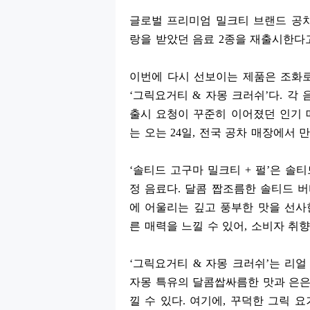
글로벌 프리미엄 밀크티 브랜드 공
랑을 받았던 음료
2
종을 재출시한다
이번에 다시 선보이는 제품은 조화
‘
그릭요거티
&
자몽 크러쉬
’
다
.
각 
출시 요청이 꾸준히 이어졌던 인기
는 오는
24
일
,
전국 공차 매장에서 만
‘
솔티드 고구마 밀크티
+
펄
’
은 솔티
정 음료다
.
달콤 짭조름한 솔티드 
에 어울리는 깊고 풍부한 맛을 선사
른 매력을 느낄 수 있어
,
소비자 취향
‘
그릭요거티
&
자몽 크러쉬
’
는 리얼
자몽 특유의 달콤쌉싸름한 맛과 은은
낄 수 있다
.
여기에
,
꾸덕한 그릭 요