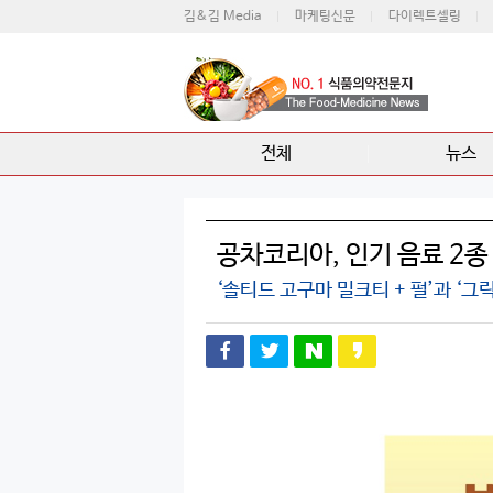
김&김 Media
마케팅신문
다이렉트셀링
전체
뉴스
공차코리아, 인기 음료 2종
‘솔티드 고구마 밀크티 + 펄’과 ‘그