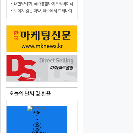
대한약사회, 국가통합바이오빅데이터구축사업단과 업무협약 체결
보이지 않는 마약, 하수에서 드러나다
오늘의 날씨 및 환율
+
36
°
C
+
39°
+
29°