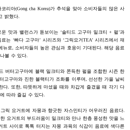
차코리아
(Gong cha Korea)
가 추석을 맞아 소비자들의 많은 사
고 밝혔다
.
로운 맛과 밸런스가 돋보이는
‘
솔티드 고구마 밀크티
+
펄
’
과
음료는
‘
빠다 고구마
’
시리즈와
‘
그릭요거
TEA’
시리즈에서 재
 메뉴로
,
소비자들의 높은 관심과 호응이 기대된다
.
해당 음료
나볼 수 있다
.
드 버터고구마에 블랙 밀크티와 쫀득한 펄을 조합한 시즌 한
버터고구마와 진한 블랙티가 조화를 이루며
,
선선한 가을 날씨
한다
.
또한
,
따뜻하게 마셨을 때와 차갑게 즐겼을 때 각기 다
에 따라 즐길 수 있다
.
 그릭 요거트에 자몽과 향긋한 자스민티가 어우러진 음료다
.
한 요거트의 부드러움이 밀크티와 만나 한층 풍성한 맛을 느
거트 사이로 톡톡 터지는 자몽 과육의 식감이 음료에 색다른