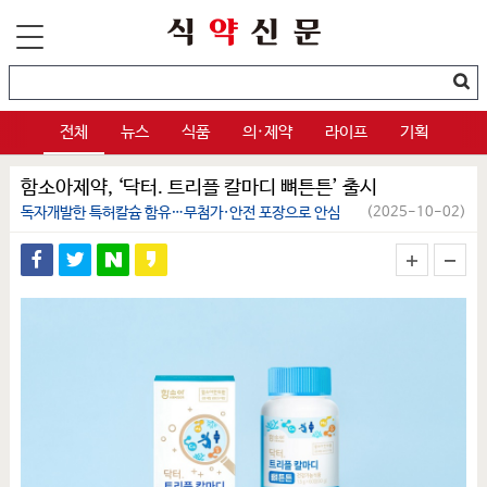
전체
뉴스
식품
의·제약
라이프
기획
함소아제약, ‘닥터. 트리플 칼마디 뼈튼튼’ 출시
독자개발한 특허칼슘 함유…무첨가·안전 포장으로 안심
(2025-10-02)