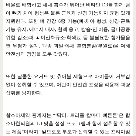
비율로 배합하고 체내 흡수가 뛰어난 비타민
D3
를 함께 담
아 뼈와 치아 형성은 물론 근육과 신경 기능까지 균형 있게
지원한다
.
또한 뼈 건강
6
중 기능
(
뼈
·
치아 형성
,
신경
·
근육
기능 유지
,
에너지 대사
,
혈액 응고
,
칼슘
·
인 이용
,
골다공증
위험 감소
)
과
▲
이산화규소
·
착색료 등 불필요한 첨가물을
뺀 무첨가 설계
, 12
종 과일
·
야채 혼합분말
(
부원료
)
을 더해
안전성과 영양을 모두 갖췄다
.
또한 달콤한 요거트 맛 츄어블 제형으로 아이들이 거부감
없이 섭취할 수 있으며
,
어린이 안전캡 포장을 적용해 과량
섭취를 방지한다
.
함소아제약 관계자는
“‘
닥터
.
트리플 칼마디 뼈튼튼
’
은 함
소아한의원의
1:1
맞춤 성장 프로그램과 함께 섭취할 수 있
는 제품
”
이라며
“
앞으로도 부모가 신뢰할 수 있는 프리미엄