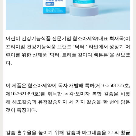
어린이 건강기능식품 전문기업 함소아제약
(
대표 최재국
)
이
프리미엄 건강기능식품 브랜드
‘
닥터
.’
라인에서 성장기 어
린이를 위한 신제품
‘
닥터
.
트리플 칼마디 뼈튼튼
’
을 선보였
다
.
이 제품은 함소아제약이 독자 개발해 특허
(
제
10-2501725
호
,
제
10-2621399
호
)
를 취득한 녹각
·
오미자 복합 칼슘을 비롯
해 해조칼슘과 유청칼슘까지 세 가지 칼슘을 한 번에 담은
것이 특징이다
.
칼슘 흡수율을 높이기 위해 칼슘과 마그네슘을
2:1
의 황금