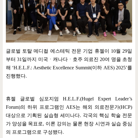
글로벌 토탈 메디컬 에스테틱 전문 기업 휴젤이
10
월
29
일
부터
31
일까지 미국ㆍ캐나다ㆍ호주 의료진
20
여 명을 초청
해
‘H.E.L.F.: Aesthetic Excellence Summit(
이하
AES) 2025’
를
진행했다
.
휴젤 글로벌 심포지엄
H.E.L.F.(Hugel Expert Leader’s
Forum)
의 하위 프로그램인
AES
는 해외 의료전문가
(HCP)
대상으로 기획된 실습형 세미나다
.
각국의 핵심 학술 전문
가 양성을 목표로
,
이론 강의는 물론 현장 시연과 실습 중심
의 프로그램으로 구성됐다
.