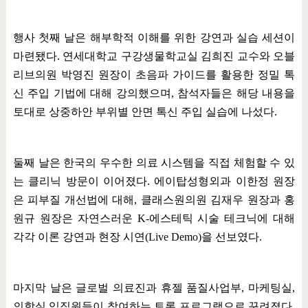
행사 첫째 날은 해부학적 이해를 위한 강연과 실습 세션이
마련됐다
.
연세대학교 구강생물학교실 김희진 교수와 오블
리브의원 박영진 원장이 초음파 가이드를 활용한 정밀 톡
신 주입 기법에 대해 강의했으며
,
참석자들은 해당 내용을
토대로 상중하안 부위별 안면 톡신 주입 실습에 나섰다
.
둘째 날은 한국의 우수한 의료 시스템을 직접 체험할 수 있
는 클리닉 방문이 이어졌다
.
에이탑성형외과 이한정 원장
은 피부질 개선법에 대해
,
클래스원의원 김재우 원장과 홍
원규 원장은 자연스러운
K-
에스테틱 시술 테크닉에 대해
각각 이론 강연과 현장 시연
(Live Demo)
을 선보였다
.
마지막 날은 글로벌 의료진과 휴젤 품질사업부
,
마케팅실
,
의학실 임직원들이 참여하는 토론 프로그램으로 꾸려졌다
.