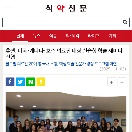
전체
뉴스
식품
의·제약
라이프
기획
휴젤, 미국·캐나다·호주 의료진 대상 실습형 학술 세미나
진행
글로벌 의료진 20여 명 국내 초청, 핵심 학술 전문가 양성 프로그램 마련
(2025-11-03)