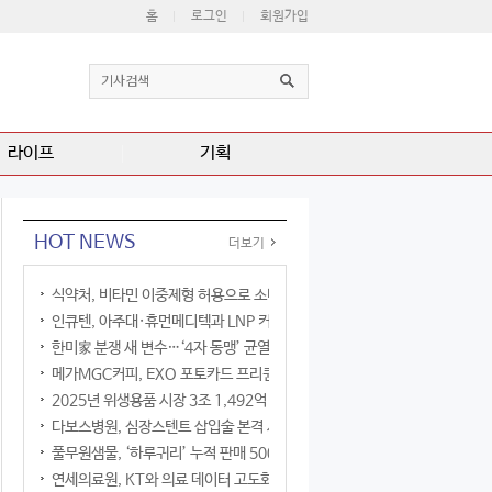
홈
로그인
회원가입
라이프
기획
HOT NEWS
더보기
식약처, 비타민 이중제형 허용으로 소비자 선택권 확대
인큐텐, 아주대·휴먼메디텍과 LNP 커큐민 공동연구
한미家 분쟁 새 변수…‘4자 동맹’ 균열 현실화
메가MGC커피, EXO 포토카드 프리퀀시 이벤트
2025년 위생용품 시장 3조 1,492억 원
다보스병원, 심장스텐트 삽입술 본격 시행
풀무원샘물, ‘하루귀리’ 누적 판매 500만 병 돌파
연세의료원, KT와 의료 데이터 고도화 협력