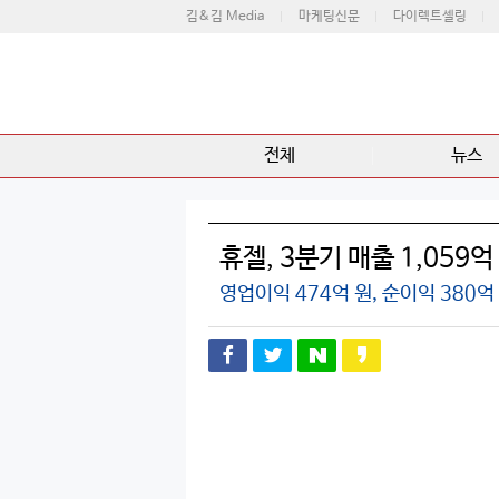
김&김 Media
마케팅신문
다이렉트셀링
전체
뉴스
휴젤, 3분기 매출 1,059억
영업이익 474억 원, 순이익 380억