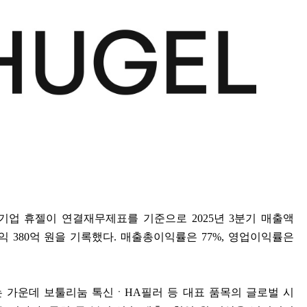
 기업 휴젤이 연결재무제표를 기준으로
2025
년
3
분기 매출액
이익
380
억 원을 기록했다
.
매출총이익률은
77%,
영업이익률은
는 가운데 보툴리눔 톡신ㆍ
HA
필러 등 대표 품목의 글로벌 시