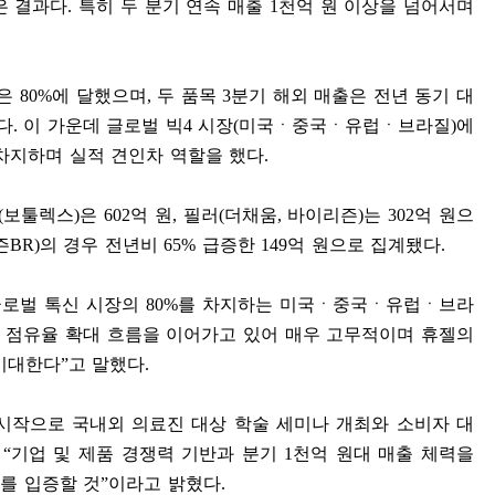
은 결과다
.
특히 두 분기 연속 매출
1
천억 원 이상을 넘어서며
중은
80%
에 달했으며
,
두 품목
3
분기 해외 매출은 전년 동기 대
다
.
이 가운데 글로벌 빅
4
시장
(
미국ㆍ중국ㆍ유럽ㆍ브라질
)
에
차지하며 실적 견인차 역할을 했다
.
(
보툴렉스
)
은
602
억 원
,
필러
(
더채움
,
바이리즌
)
는
302
억 원으
즌
BR)
의 경우 전년비
65%
급증한
149
억 원으로 집계됐다
.
글로벌 톡신 시장의
80%
를 차지하는 미국ㆍ중국ㆍ유럽ㆍ브라
 점유율 확대 흐름을 이어가고 있어 매우 고무적이며 휴젤의
기대한다
”
고 말했다
.
시작으로 국내외 의료진 대상 학술 세미나 개최와 소비자 대
며
“
기업 및 제품 경쟁력 기반과 분기
1
천억 원대 매출 체력을
를 입증할 것
”
이라고 밝혔다
.