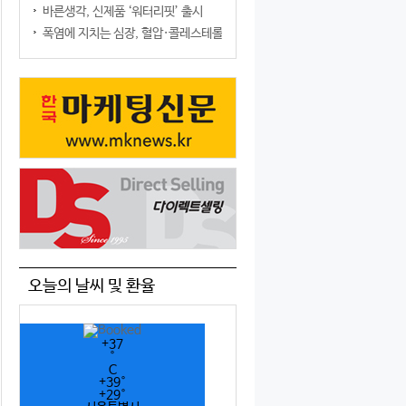
바른생각, 신제품 ‘워터리핏’ 출시
폭염에 지치는 심장, 혈압·콜레스테롤만 챙기면 될까?
오늘의 날씨 및 환율
+
37
°
C
+
39°
+
29°