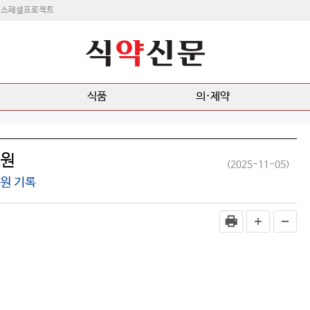
스페셜프로젝트
식품
의·제약
 원
(2025-11-05)
 원 기록