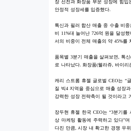
장 선전과 화장품 부문 성장에 힘입
안정적 성장세를 입증했다
.
톡신과 필러 합산 매출 중 수출 비
비
11%
대 늘어난
726
억 원을 달성했
서의 비중이 전체 매출의 약
45%
를 
품목별
3
분기 매출을 살펴보면
,
톡신
로 나타났다
.
화장품
(
웰라쥬
,
바이리
캐리 스트롬 휴젤 글로벌
CEO
는
“
질 빅
4
지역을 중심으로 매출 성장과
강력한 성장 전략축이 될 것이라고 
장두현 휴젤 한국
CEO
는
“3
분기를 
상 마케팅 활동에 주력하고 있다
”
다진 만큼
,
시장 내 확고한 경쟁 우위