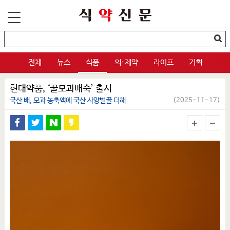
전체
뉴스
식품
의·제약
라이프
기획
현대약품, ‘꿀모과배숙’ 출시
국산 배, 모과 농축액에 국산 사양벌꿀 더해
(2025-11-17)