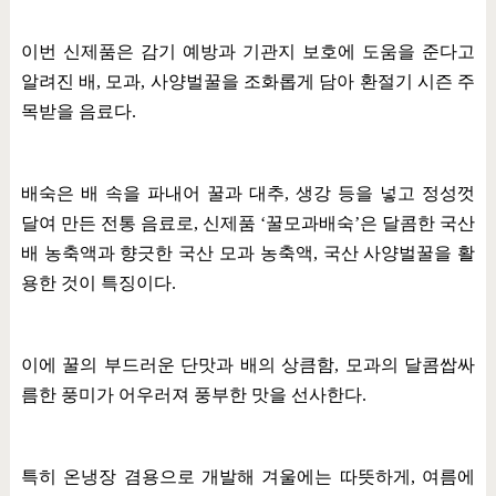
이번 신제품은 감기 예방과 기관지 보호에 도움을 준다고
알려진 배
,
모과
,
사양벌꿀을 조화롭게 담아 환절기 시즌 주
목받을 음료다
.
배숙은 배 속을 파내어 꿀과 대추
,
생강 등을 넣고 정성껏
달여 만든 전통 음료로
,
신제품
‘
꿀모과배숙
’
은 달콤한 국산
배 농축액과 향긋한 국산 모과 농축액
,
국산 사양벌꿀을 활
용한 것이 특징이다
.
이에 꿀의 부드러운 단맛과 배의 상큼함
,
모과의 달콤쌉싸
름한 풍미가 어우러져 풍부한 맛을 선사한다
.
특히 온냉장 겸용으로 개발해 겨울에는 따뜻하게
,
여름에