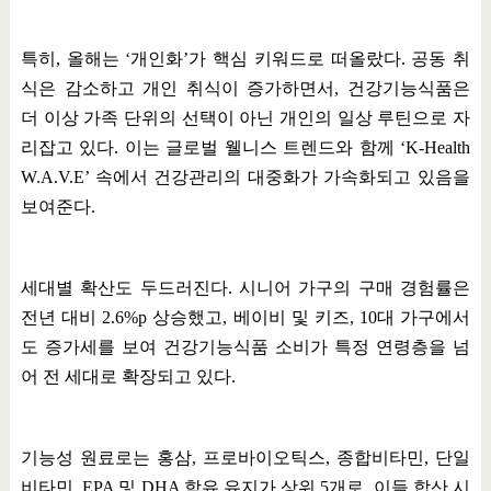
특히
,
올해는
‘
개인화
’
가 핵심 키워드로 떠올랐다
.
공동 취
식은 감소하고 개인 취식이 증가하면서
,
건강기능식품은
더 이상 가족 단위의 선택이 아닌 개인의 일상 루틴으로 자
리잡고 있다
.
이는 글로벌 웰니스 트렌드와 함께
‘K-Health
W.A.V.E’
속에서 건강관리의 대중화가 가속화되고 있음을
보여준다
.
세대별 확산도 두드러진다
.
시니어 가구의 구매 경험률은
전년 대비
2.6%p
상승했고
,
베이비 및 키즈
, 10
대 가구에서
도 증가세를 보여 건강기능식품 소비가 특정 연령층을 넘
어 전 세대로 확장되고 있다
.
기능성 원료로는 홍삼
,
프로바이오틱스
,
종합비타민
,
단일
비타민
, EPA
및
DHA
함유 유지가 상위
5
개로
,
이들 합산 시