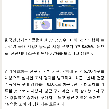
한국건강기능식품협회
(
회장 정명수
,
이하 건기식협회
)
는
2025
년 국내 건강기능식품 시장 규모가
5
조
9,626
억 원으
로
,
전년 대비 소폭 회복세
(0.2%)
를 보였다고 밝혔다
.
건기식협회는 전문 리서치 기관과 함께 전국
6,700
가구를
대상으로 실시한 조사 결과를 발표하며
,
최근
1
년 내 건강
기능식품 구매 경험률이
83.6%
로 최근
5
년 내 최고치를 기
록할 것으로 내다봤다
.
평균 구매액은 소폭 감소했으나 구
매 경험률은 증가해
,
구매자는 늘고 평균 지출은 줄어드는
‘
실속형 소비
’
가 강화되는 흐름이다
.