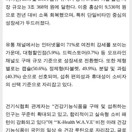
장 규모는
3
조
368
억 원에 달한다
.
이중 홍삼이
9,536
억 원
으로 전년 대비 소폭 회복했으며
,
특히 단일비타민 중심의
성장세가 두드러졌다
.
유통 채널에서는 인터넷몰이
71%
로 여전히 강세를 보이는
가운데
,
대형할인점
(5.9%),
드럭스토어
(0.7%)
등 오프라인
채널도 구매 규모 기준으로 성장세로 전환했다
.
또한 제형
별로는 캡슐
(50.6%),
정제형
(
타블렛
, 49.9%),
분말 및 과립
(40.3%)
순으로 선호되며
,
섭취 편의성과 휴대성이 소비자
의 선택 기준으로 자리잡고 있다
.
건기식협회 관계자는
“
건강기능식품을 구매 및 섭취하는
인구는 꾸준히 확대되고 있고
,
합리적이고 실속형 소비 패
턴이 강화되고 있다
”
며
“‘K-Health W.A.V.E’
비전 아래 건강
기능식품이 국민의 일상 속 건강 루틴으로 자리잡고
,
글로