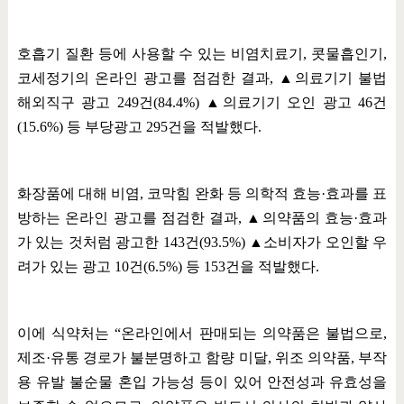
호흡기 질환 등에 사용할 수 있는 비염치료기
,
콧물흡인기
,
코세정기의 온라인 광고를 점검한 결과
,
▲
의료기기 불법
해외직구 광고
249
건
(84.4%)
▲
의료기기 오인 광고
46
건
(15.6%)
등 부당광고
295
건을 적발했다
.
화장품에 대해 비염
,
코막힘 완화 등 의학적 효능
·
효과를 표
방하는 온라인 광고를 점검한 결과
,
▲
의약품의 효능
·
효과
가 있는 것처럼 광고한
143
건
(93.5%)
▲
소비자가 오인할 우
려가 있는 광고
10
건
(6.5%)
등
153
건을 적발했다
.
이에 식약처는
“
온라인에서 판매되는 의약품은 불법으로
,
제조
·
유통 경로가 불분명하고 함량 미달
,
위조 의약품
,
부작
용 유발 불순물 혼입 가능성 등이 있어 안전성과 유효성을