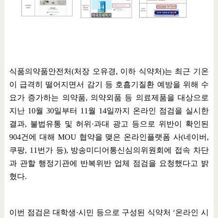
식품의약품안전처
(
처장 오유경
,
이하 식약처
)
는 최근 기온
이 급격히 떨어지면서 감기 등 호흡기질환 예방을 위해 수
요가 증가하는 의약품
,
의약외품 등 의료제품을 대상으로
지난
10
월
30
일부터
11
월
14
일까지 온라인 점검을 실시한
결과
,
불법유통 및 허위
·
과대 광고 등으로 위반이 확인된
904
건에 대해
MOU
협약을 맺은 온라인플랫폼 사
(
네이버
,
쿠팡
, 11
번가 등
),
방송미디어통신심의위원회에 접속 차단
과 관할 행정기관에 반복위반 업체 점검을 요청했다고 밝
혔다
.
이번 점검은 대학생
·
시민 등으로 구성된 식약처
‘
온라인 시