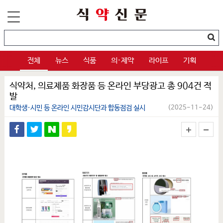
전체
뉴스
식품
의·제약
라이프
기획
식약처, 의료제품 화장품 등 온라인 부당광고 총 904건 적
발
대학생·시민 등 온라인 시민감시단과 합동점검 실시
(2025-11-24)