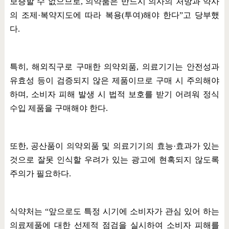
보증할 수 없으므로
,
의약품은 반드시 의사의 처방과 약사
의 조제
·
복약지도에 따라 복용
(
투여
)
해야 한다
”
고 당부했
다
.
특히
,
해외직구로 구매한 의약외품
,
의료기기는 안전성과
유효성 등이 검증되지 않은 제품이므로 구매 시 주의해야
하며
,
소비자 피해 발생 시 법적 보호를 받기 어려워 정식
수입 제품을 구매해야 한다
.
또한
,
공산품이 의약외품 및 의료기기의 효능
·
효과가 있는
것으로 잘못 인식할 우려가 있는 광고에 현혹되지 않도록
주의가 필요하다
.
식약처는
“
앞으로도 특정 시기에 소비자가 관심 있어 하는
의료제품에 대한 선제적 점검을 실시하여 소비자 피해를