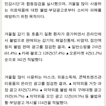
민감시단
’
과 합동점검을 실시했으며
,
겨울철 많이 사용하
는 의료제품에 대한 불법
·
부당광고로부터 소비자 피해를
예방하기 위한 목적이다
.
겨울철 감기 등 호흡기 질환 환자가 증가하면서 온라인에
서 불법으로 판매되는 감기약
,
해열진통제
,
비염약
,
점안액
등의 불법 판매 광고를 점검한 결과
,
▲
일반쇼핑몰
210
건
(61.4%)
▲
카페
·
블로그
128
건
(37.4%)
▲
오픈마켓
4
건
(1.2%)
순으로
342
건 적발했다
.
겨울철 많이 사용하는 마스크
,
외용소독제
,
콘택트렌즈관
리용품의 온라인 광고를 점검한 결과
,
▲
의약외품 거짓
·
과
장 광고
83
건
(72.8%)
▲
의약외품 불법 해외 구매대행 광고
19
건
(16.7%)
▲
의약외품 오인 광고
12
건
(10.5%)
등 불법유
통
·
부당광고 게시물
114
건을 적발했다
.