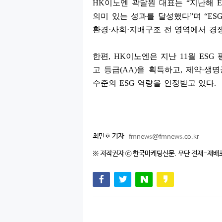
HK
이노엔 곽달원 대표는
“
지난해
의미 있는 성과를 달성했다
”
며
“ES
환경
·
사회
·
지배구조 전 영역에서 경
한편
, HK
이노엔은 지난
11
월
ESG
고 등급
(AA)
을 획득하고
,
제약
·
생명
수준의
ESG
역량을 인정받고 있다
.
최민호 기자
fmnews@fmnews.co.kr
※ 저작권자 ⓒ 한국마케팅신문. 무단 전재-재배