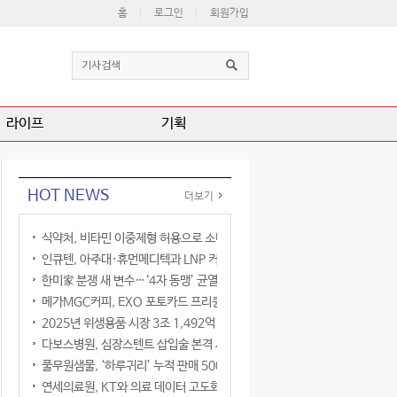
홈
로그인
회원가입
라이프
기획
HOT NEWS
더보기
식약처, 비타민 이중제형 허용으로 소비자 선택권 확대
인큐텐, 아주대·휴먼메디텍과 LNP 커큐민 공동연구
한미家 분쟁 새 변수…‘4자 동맹’ 균열 현실화
메가MGC커피, EXO 포토카드 프리퀀시 이벤트
2025년 위생용품 시장 3조 1,492억 원
다보스병원, 심장스텐트 삽입술 본격 시행
풀무원샘물, ‘하루귀리’ 누적 판매 500만 병 돌파
연세의료원, KT와 의료 데이터 고도화 협력