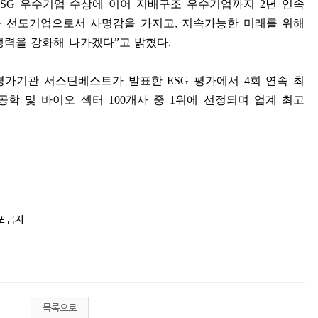
ESG
우수기업 수상에 이어 지배구조 우수기업까지
2
년 연속
G
선도기업으로서 사명감을 가지고
,
지속가능한 미래를 위해
쟁력을 강화해 나가겠다
”
고 밝혔다
.
평가기관 서스틴베스트가 발표한
ESG
평가에서
4
회 연속 최
공학 및 바이오 섹터
100
개사 중
1
위에 선정되며 업계 최고
포 금지
목록으로