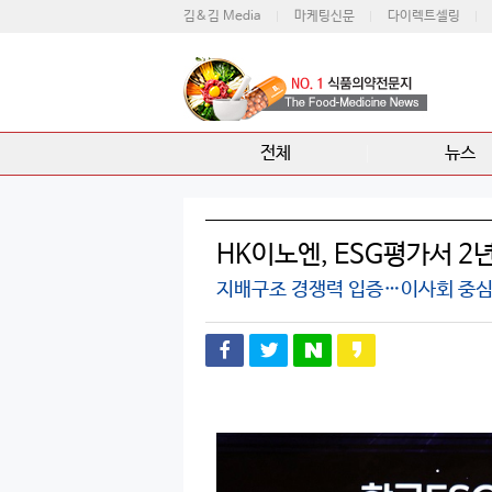
김&김 Media
마케팅신문
다이렉트셀링
전체
뉴스
HK이노엔, ESG평가서 2년
지배구조 경쟁력 입증…이사회 중심