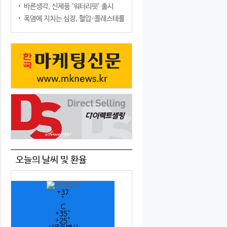
바른생각, 신제품 ‘워터리핏’ 출시
폭염에 지치는 심장, 혈압·콜레스테롤만 챙기면 될까?
오늘의 날씨 및 환율
+
37
°
C
+
35°
+
25°