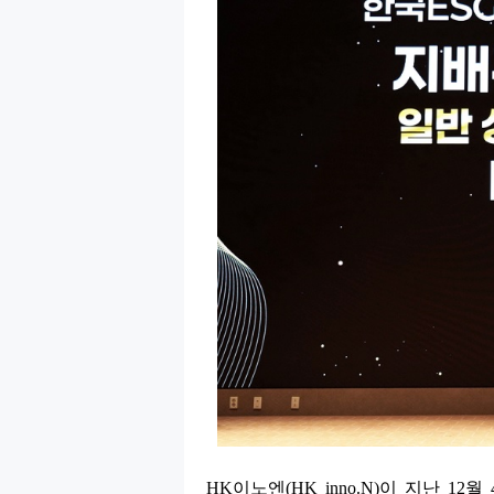
HK
이노엔
(HK inno.N)
이 지난
12
월