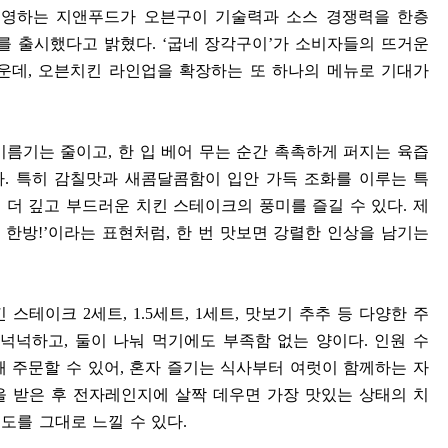
영하는 지앤푸드가 오븐구이 기술력과 소스 경쟁력을 한층
를 출시했다고 밝혔다
. ‘
굽네 장각구이
’
가 소비자들의 뜨거운
가운데
,
오븐치킨 라인업을 확장하는 또 하나의 메뉴로 기대가
기름기는 줄이고
,
한 입 베어 무는 순간 촉촉하게 퍼지는 육즙
다
.
특히 감칠맛과 새콤달콤함이 입안 가득 조화를 이루는 특
 더 깊고 부드러운 치킨 스테이크의 풍미를 즐길 수 있다
.
제
 한방
!’
이라는 표현처럼
,
한 번 맛보면 강렬한 인상을 남기는
치킨 스테이크
2
세트
, 1.5
세트
, 1
세트
,
맛보기 추추 등 다양한 주
 넉넉하고
,
둘이 나눠 먹기에도 부족함 없는 양이다
.
인원 수
해 주문할 수 있어
,
혼자 즐기는 식사부터 여럿이 함께하는 자
을 받은 후 전자레인지에 살짝 데우면 가장 맛있는 상태의 치
도를 그대로 느낄 수 있다
.