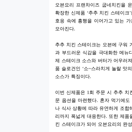
오븐요리 프랜차이즈 굽네치킨을 운
확장한 신제품
‘
추추 치킨 스테이크
’
호응 속에 흥행을 이어가고 있는 
모아진다
.
추추 치킨 스테이크는 오븐에 구워 
과 부드러운 식감을 극대화한 메뉴
제 스테이크 소스와 버터가 어우러져
품 슬로건인
‘
소
~
스라치게 놀랄 맛의
소스가 특징이다
.
이번 신제품은
1
회 주문 시 추추 
문 옵션을 마련했다
.
혼자 먹기에도
나 식사 상황에 따라 유연하게 조합
리까지 폭넓게 대응한다
.
또한 제품
킨 스테이크가 되어 오븐요리의 완성