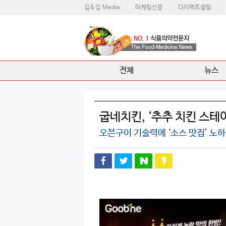
김&김 Media
마케팅신문
다이렉트셀링
전체
뉴스
굽네치킨, ‘추추 치킨 스테
오븐구이 기술력에 ‘소스 맛집’ 노