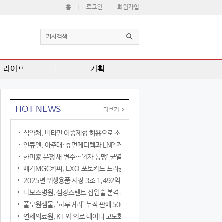
홈
로그인
회원가입
라이프
기획
HOT NEWS
더보기
식약처, 비타민 이중제형 허용으로 소비자 선택권 확대
인큐텐, 아주대·휴먼메디텍과 LNP 커큐민 공동연구
한미家 분쟁 새 변수…‘4자 동맹’ 균열 현실화
메가MGC커피, EXO 포토카드 프리퀀시 이벤트
2025년 위생용품 시장 3조 1,492억 원
다보스병원, 심장스텐트 삽입술 본격 시행
풀무원샘물, ‘하루귀리’ 누적 판매 500만 병 돌파
연세의료원, KT와 의료 데이터 고도화 협력