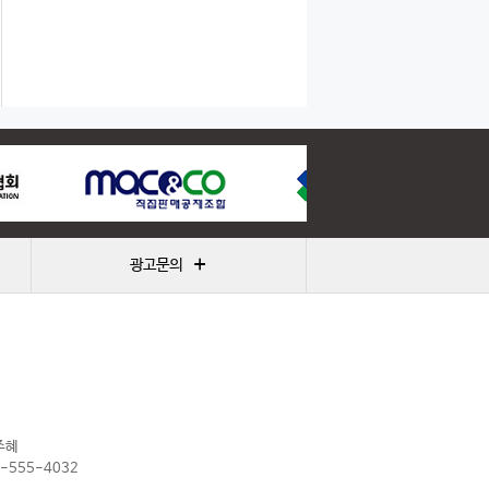
+
광고문의
주혜
2-555-4032