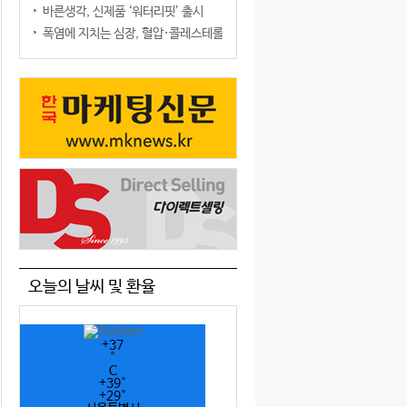
바른생각, 신제품 ‘워터리핏’ 출시
폭염에 지치는 심장, 혈압·콜레스테롤만 챙기면 될까?
오늘의 날씨 및 환율
+
37
°
C
+
39°
+
29°