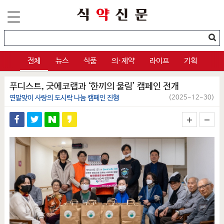
전체
뉴스
식품
의·제약
라이프
기획
푸디스트, 굿에코랩과 ‘한끼의 울림’ 캠페인 전개
연말맞이 사랑의 도시락 나눔 캠페인 진행
(2025-12-30)