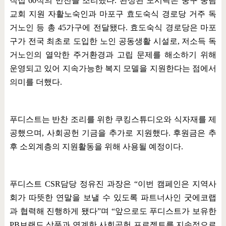
직접
60
식의 반찬을 조리했다
.
완성된 도시락은 중구 중림
교회 지원 자활노숙인과 마포구 효도숙식 경로당 거주 독
거노인 등 총
45
가구에 전달됐다
.
효도숙식 경로당은 마포
구가 전국 최초로 도입한 노인 공동생활 시설로
,
저소득 독
거노인의 열악한 주거환경과 고립 문제를 해소하기 위해
운영되고 있어 지속가능한 복지 모델을 지원한다는 점에서
의미를 더했다
.
푸디스트는 반찬 조리를 위한 쿠킹스튜디오와 식자재를 제
공했으며
,
사회공헌 기금을 추가로 지원했다
.
후원금은 추
후 소외계층의 지원활동을 위해 사용될 예정이다
.
푸디스트
CSR
담당 정유진 과장은
“
이번 캠페인은 지역사
회가 따뜻한 연말을 보낼 수 있도록 파트너사인 굿에코랩
과 협력해 진행하게 됐다
”
며
“
앞으로도 푸디스트가 보유한
PB
브랜드 상품과 연계한 사회공헌 프로젝트를 지속적으로