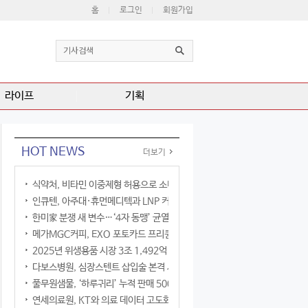
홈
로그인
회원가입
라이프
기획
HOT NEWS
더보기
식약처, 비타민 이중제형 허용으로 소비자 선택권 확대
인큐텐, 아주대·휴먼메디텍과 LNP 커큐민 공동연구
한미家 분쟁 새 변수…‘4자 동맹’ 균열 현실화
메가MGC커피, EXO 포토카드 프리퀀시 이벤트
2025년 위생용품 시장 3조 1,492억 원
다보스병원, 심장스텐트 삽입술 본격 시행
풀무원샘물, ‘하루귀리’ 누적 판매 500만 병 돌파
연세의료원, KT와 의료 데이터 고도화 협력