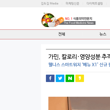
김&김 Media
마케팅신문
다이렉트셀링
전체
뉴스
가민, 칼로리·영양성분 추적
웰니스 스마트워치 ‘베뉴 X1’ 신규