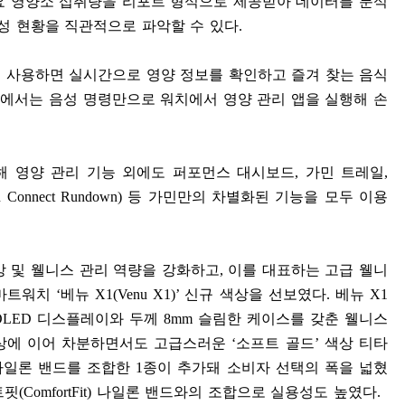
요 영양소 섭취량을 리포트 형식으로 제공받아 데이터를 분석
달성 현황을 직관적으로 파악할 수 있다
.
 사용하면 실시간으로 영양 정보를 확인하고 즐겨 찾는 음식
에서는 음성 명령만으로 워치에서 영양 관리 앱을 실행해 손
해 영양 관리 기능 외에도 퍼포먼스 대시보드
,
가민 트레일
,
n Connect Rundown)
등 가민만의 차별화된 기능을 모두 이용
강 및 웰니스 관리 역량을 강화하고
,
이를 대표하는 고급 웰니
마트워치
‘
베뉴
X1(Venu X1)’
신규 색상을 선보였다
.
베뉴
X1
OLED
디스플레이와 두께
8mm
슬림한 케이스를 갖춘 웰니스
색상에 이어 차분하면서도 고급스러운
‘
소프트 골드
’
색상 티타
나일론 밴드를 조합한
1
종이 추가돼 소비자 선택의 폭을 넓혔
트핏
(ComfortFit)
나일론 밴드와의 조합으로 실용성도 높였다
.