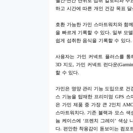
월간
·
연간 단위로 섭취 칼로리와 주
하고 시간에 따른 개인 건강 목표 
호환 가능한 가민 스마트워치와 함께
을 빠르게 기록할 수 있다
.
일부 모델
쉽게 섭취한 음식을 기록할 수 있다
.
사용자는 가민 커넥트 플러스를 통
3D
지도
,
가민 커넥트 런다운
(Garmi
할 수 있다
.
가민은 영양 관리 기능 도입으로 건
스 기능을 탑재한 프리미엄
GPS
스
은 가민 제품 중 가장 큰
2
인치
AM
스마트워치다
.
기존 블랙과 모스 
늄 케이스에
‘
프렌치 그레이
’
색상 
다
.
편안한 착용감이 돋보이는 컴포