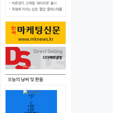
바른생각, 신제품 ‘워터리핏’ 출시
폭염에 지치는 심장, 혈압·콜레스테롤만 챙기면 될까?
오늘의 날씨 및 환율
+
37
°
C
+
39°
+
29°