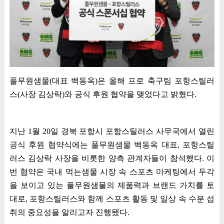
풀무원샘물
(
대표 백동옥
)
은 올해 프로 축구팀 포항스틸러
스
(
사장 김상락
)
와 공식 후원 협약을 맺었다고 밝혔다
.
지난
1
월
20
일 경북 포항시 포항스틸러스 사무국에서 열린
공식 후원 협약식에는 풀무원샘물 백동옥 대표
,
포항스틸
러스 김상락 사장을 비롯한 양측 관계자들이 참석했다
.
이
번 협약은 국내 먹는샘물 시장 속 스포츠 마케팅에서 두각
을 보이고 있는 풀무원샘물의 제품력과 브랜드 가치를 토
대로
,
포항스틸러스와 함께 스포츠 활동 및 일상 속 수분 섭
취의 중요성을 알리고자 진행됐다
.