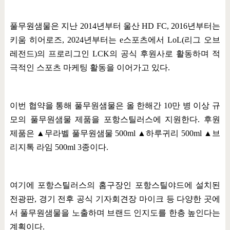
풀무원샘물은 지난
2014
년부터 울산
HD FC, 2016
년부터는
키움 히어로즈
, 2024
년부터는
e
스포츠에서
LoL(
리그 오브
레전드
)
의 프로리그인
LCK
의 공식 후원사로 활동하며 적
극적인 스포츠 마케팅 활동을 이어가고 있다
.
이번 협약을 통해 풀무원샘물은 올 한해간
10
만 병 이상 규
모의 풀무원샘물 제품을 포항스틸러스에 지원한다
.
후원
제품은
▲
무라벨 풀무원샘물
500ml
▲
하루귀리
500ml
▲
브
리지톡 라임
500ml 3
종이다
.
여기에 포항스틸러스의 홈구장인 포항스틸야드에 설치된
전광판
,
경기 전후 공식 기자회견장 마이크 등 다양한 곳에
서 풀무원샘물을 노출하며 브랜드 인지도를 한층 높인다는
계획이다
.