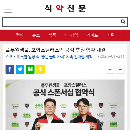
전체
뉴스
식품
의·제약
라이프
기획
풀무원샘물, 포항스틸러스와 공식 후원 협약 체결
스포츠 비롯한 일상 속 ‘좋은 물의 가치’ 지속 전파할 계획
(2026-01-21)