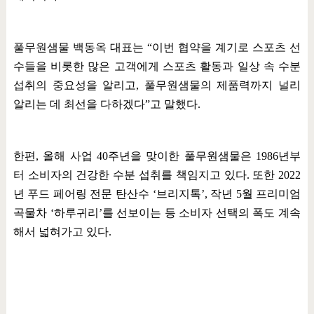
풀무원샘물 백동옥 대표는
“
이번 협약을 계기로 스포츠 선
수들을 비롯한 많은 고객에게 스포츠 활동과 일상 속 수분
섭취의 중요성을 알리고
,
풀무원샘물의 제품력까지 널리
알리는 데 최선을 다하겠다
”
고 말했다
.
한편
,
올해 사업
40
주년을 맞이한 풀무원샘물은
1986
년부
터 소비자의 건강한 수분 섭취를 책임지고 있다
.
또한
2022
년 푸드 페어링 전문 탄산수
‘
브리지톡
’,
작년
5
월 프리미엄
곡물차
‘
하루귀리
’
를 선보이는 등 소비자 선택의 폭도 계속
해서 넓혀가고 있다
.