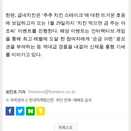
한편
,
굽네치킨은
‘
추추 치킨 스테이크
’
에 대한 뜨거운 호응
에 보답하고자 오는
1
월
29
일까지
‘
치킨 먹으면 금 주는 아
조씨
’
이벤트를 진행한다
.
해당 이벤트는 인터랙티브 게임
을 통해 최고 레벨에 도달 한 참여자에게
‘
순금
10
돈
’
응모
권을 부여하는 등 역대급 경품을 내걸어 신제품 흥행 기세
를 이어가고 있다.
최민호 기자
fmnews@fmnews.co.kr
※ 저작권자 ⓒ 한국마케팅신문. 무단 전재-재배포 금지
목록으로