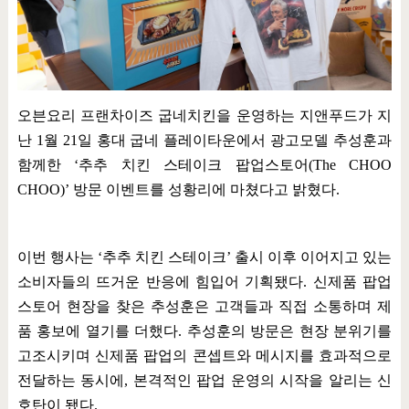
오븐요리 프랜차이즈 굽네치킨을 운영하는 지앤푸드가 지
난
1
월
21
일 홍대 굽네 플레이타운에서 광고모델 추성훈과
함께한
‘
추추 치킨 스테이크 팝업스토어
(The CHOO
CHOO)’
방문 이벤트를 성황리에 마쳤다고 밝혔다
.
이번 행사는
‘
추추 치킨 스테이크
’
출시 이후 이어지고 있는
소비자들의 뜨거운 반응에 힘입어 기획됐다
.
신제품 팝업
스토어 현장을 찾은 추성훈은 고객들과 직접 소통하며 제
품 홍보에 열기를 더했다
.
추성훈의 방문은 현장 분위기를
고조시키며 신제품 팝업의 콘셉트와 메시지를 효과적으로
전달하는 동시에
,
본격적인 팝업 운영의 시작을 알리는 신
호탄이 됐다
.