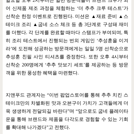
일요일 오후
2
시부터는 일반 방문객들이 브랜드 크루가 되
어 신제품 제조 과정을 체험하는
‘
더 추추 크루 테스트
’
가
선착순 한정 이벤트로 진행된다
.
미션은
▲
재료 준비
▲
스
테이크 조리
▲
굽네 소스 체크 등 총
3
단계로 구성돼 재미
를 더했다
.
각 단계를 완료할 때마다 스탬프가 부여되며
,
특
히 조리 테스트에서 진행되는 번외 게임인
‘
추성훈을 이겨
라
’
에 도전해 성공하는 방문객에게는 일일
5
명 선착순으로
추성훈 친필 사인 티셔츠를 증정한다
.
또한 오후
4
시부터
선착순
200
명에게
‘
추추 맛보기 세트
’
를 제공하는 등 방문
객을 위한 풍성한 혜택을 마련했다
.
지앤푸드 관계자는
“
이번 팝업스토어를 통해 추추 치킨 스
테이크만의 차별화된 맛과 오븐구이 가치가 고객들에게 더
욱 생생하게 전달되길 바란다
”
며
“
앞으로도 굽네 플레이타
운을 통해 브랜드와 제품을 다각도로 경험할 수 있는 기회
를 확대해 나가겠다
”
고 전했다
.