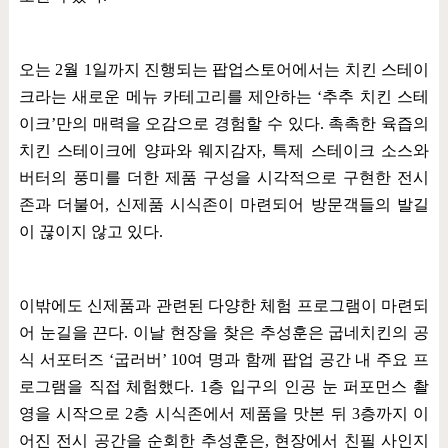
오는
2
월
1
일까지 진행되는 팝업스토어에서는 치킨 스테이
크라는 새로운 메뉴 카테고리를 제안하는
‘
추추 치킨 스테
이크
’
만의 매력을 오감으로 경험할 수 있다
.
촉촉한 육즙의
치킨 스테이크에 양파와 웨지감자
,
특제 스테이크 소스와
버터의 풍미를 더한 제품 구성을 시각적으로 구현한 전시
존과 더불어
,
신제품 시식존이 마련되어 방문객들의 발길
이 끊이지 않고 있다
.
이밖에도 신제품과 관련된 다양한 체험 프로그램이 마련되
어 눈길을 끈다
.
이날 현장을 찾은 추성훈은 굽네치킨의 공
식 서포터즈
‘
굽러버
’ 10
여 명과 함께 팝업 공간 내 주요 프
로그램을 직접 체험했다
. 1
층 입구의 인공 눈 퍼포먼스 촬
영을 시작으로
2
층 시식존에서 제품을 맛본 뒤
3
층까지 이
어진 전시 공간을 순회한 추성훈은
,
현장에서 친필 사인지