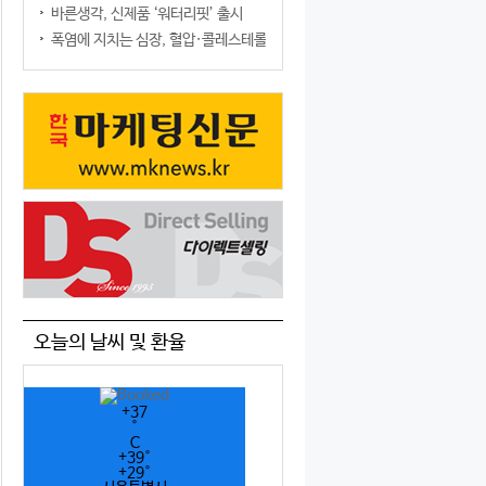
바른생각, 신제품 ‘워터리핏’ 출시
폭염에 지치는 심장, 혈압·콜레스테롤만 챙기면 될까?
오늘의 날씨 및 환율
+
37
°
C
+
39°
+
29°