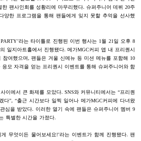
특별한 팬사인회를 성황리에 마무리했다
.
슈퍼주니어 데뷔
20
주
 다양한 프로그램을 통해 팬들에게 잊지 못할 추억을 선사했
 PARTY’
라는 타이틀로 진행된 이번 행사는
1
월
21
일 오후
8
재의 일지아트홀에서 진행됐다
.
메가
MGC
커피 앱 내 프리퀀시
이 참여했으며
,
팬들은 겨울 신메뉴 등 미션 메뉴를 포함해
10
 응모 자격을 얻는 프리퀀시 이벤트를 통해 슈퍼주니어와 함
 사이에서 큰 화제를 모았다
. SNS
와 커뮤니티에서는
“
프리퀀
좋겠다
”, “
출근 시간보다 일찍 일어나 메가
MGC
커피에 다녀왔
 관심을 받았다
.
이러한 열기 속에 팬들은 슈퍼주니어 멤버
9
있는 특별한 시간을 가졌다
.
게 무엇이든 물어보세요
!’
라는 이벤트가 함께 진행됐다
.
팬