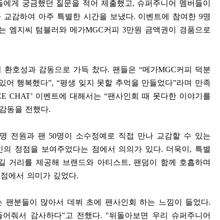
들에게 궁금했던 질문을 적어 제출했고
,
슈퍼주니어 멤버들이
 교감하여 아주 특별한 시간을 보냈다
.
이벤트에 참여한
9
명
는 엠지씨 텀블러와 메가
MGC
커피
3
만원 금액권이 경품으로
 환호성과 감동으로 가득 찼다
.
팬들은
“
메가
MGC
커피 덕분
 있어 행복했다
”, “
평생 잊지 못할 추억을 만들었다
”
라며 만족
EE CHAT’
이벤트에 대해서는
“
팬사인회 때 못다한 이야기를
 감동을 전했다
.
명 전원과 팬
50
명이 소수정예로 직접 만나 교감할 수 있는
인의 정점을 보여주었다는 점에서 의의가 있다
.
더욱이
,
특별
즐길 거리를 제공해 브랜드와 아티스트
,
팬덤이 함께 호흡하며
 점에서 의미가 깊었다
.
 팬분들이 많아서 데뷔 초에 팬사인회 하는 느낌이 들었다
.
들어줘서 감사하다
"
고 전했다
. "
뒤돌아보면 우리 슈퍼주니어