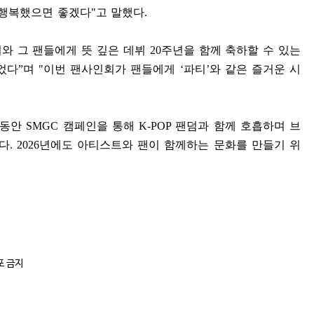
 행복했으면 좋겠다
"
고 말했다
.
와 그 팬들에게 뜻 깊은 데뷔
20
주년을 함께 축하할 수 있는
었다
”
며
"
이번 팬사인회가 팬들에게
‘
파티
’
와 같은 즐거운 시
 동안
SMGC
캠페인을 통해
K-POP
팬덤과 함께 호흡하며 브
다
. 2026
년에도 아티스트와 팬이 함께하는 문화를 만들기 위
포 금지