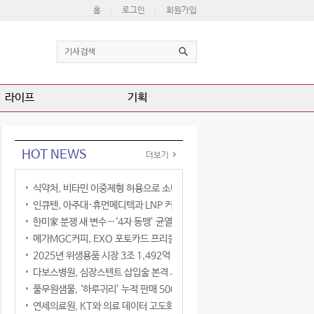
홈
로그인
회원가입
라이프
기획
HOT NEWS
더보기
식약처, 비타민 이중제형 허용으로 소비자 선택권 확대
인큐텐, 아주대·휴먼메디텍과 LNP 커큐민 공동연구
한미家 분쟁 새 변수…‘4자 동맹’ 균열 현실화
메가MGC커피, EXO 포토카드 프리퀀시 이벤트
2025년 위생용품 시장 3조 1,492억 원
다보스병원, 심장스텐트 삽입술 본격 시행
풀무원샘물, ‘하루귀리’ 누적 판매 500만 병 돌파
연세의료원, KT와 의료 데이터 고도화 협력