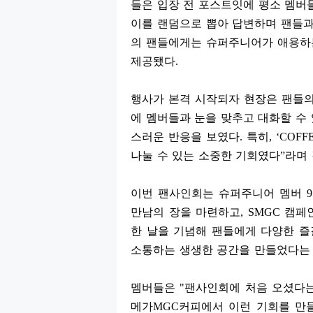
들은 입장 전 포스트잇에 평소 멤버
이를 랜덤으로 뽑아 답변하며 팬들과
의 팬들에게는 슈퍼주니어가 애용하
제공됐다
.
행사가 본격 시작되자 현장은 팬들의
에 멤버들과 눈을 맞추고 대화할 수
스러운 반응을 보였다
.
특히
, ‘COFF
나눌 수 있는 소중한 기회였다
”
라며
이번 팬사인회는 슈퍼주니어 멤버
9
만남의 장을 마련하고
, SMGC
캠페
한 날을 기념해 팬들에게 다양한 
소통하는 생생한 공간을 만들었다는
멤버들은
"
팬사인회에 처음 오셨다는
메가
MGC
커피에서 이런 기회를 만