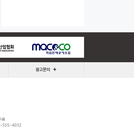
+
광고문의
주혜
2-555-4032