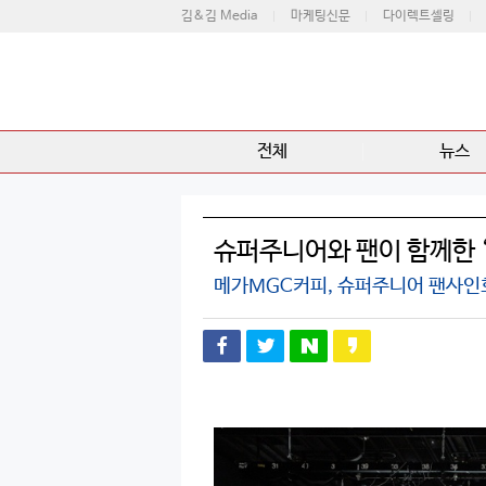
김&김 Media
마케팅신문
다이렉트셀링
전체
뉴스
슈퍼주니어와 팬이 함께한 ‘2
메가MGC커피, 슈퍼주니어 팬사인