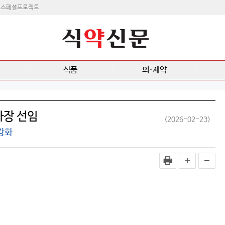
스페셜프로젝트
식품
의·제약
사장 선임
(2026-02-23)
강화