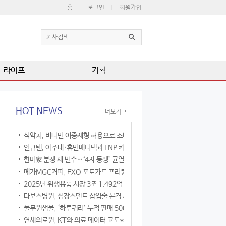
홈
로그인
회원가입
라이프
기획
HOT NEWS
더보기
식약처, 비타민 이중제형 허용으로 소비자 선택권 확대
인큐텐, 아주대·휴먼메디텍과 LNP 커큐민 공동연구
한미家 분쟁 새 변수…‘4자 동맹’ 균열 현실화
메가MGC커피, EXO 포토카드 프리퀀시 이벤트
2025년 위생용품 시장 3조 1,492억 원
다보스병원, 심장스텐트 삽입술 본격 시행
풀무원샘물, ‘하루귀리’ 누적 판매 500만 병 돌파
연세의료원, KT와 의료 데이터 고도화 협력