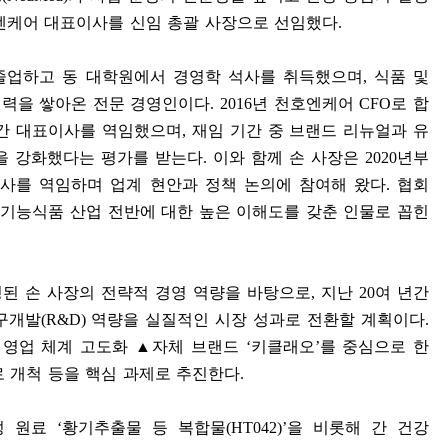
엔케어 대표이사를 신임 총괄 사장으로 선임했다
.
졸업하고 동 대학원에서 경영학 석사를 취득했으며
,
식품 및
경력을 쌓아온 전문 경영인이다
. 2016
년 천호엔케어
CFO
로 합
간 대표이사를 역임했으며
,
재임 기간 중 브랜드 리뉴얼과 유
을 강화했다는 평가를 받는다
.
이와 함께 손 사장은
2020
년부
사를 역임하며 업계 현안과 정책 논의에 참여해 왔다
.
협회
기능식품 산업 전반에 대한 높은 이해도를 갖춘 인물로 꼽힌
된 손 사장의 전략적 경영 역량을 바탕으로
,
지난
20
여 년간
구개발
(R&D)
역량을 실질적인 시장 성과로 전환할 계획이다
.
 영업 체계 고도화
▲
자체 브랜드
‘
키클래오
’
를 중심으로 한
 개척 등을 핵심 과제로 추진한다
.
성 원료
‘
황기추출물 등 복합물
(HT042)’
을 비롯해 간 건강