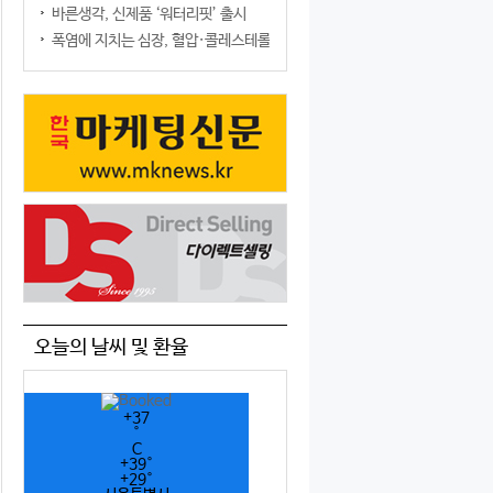
바른생각, 신제품 ‘워터리핏’ 출시
폭염에 지치는 심장, 혈압·콜레스테롤만 챙기면 될까?
오늘의 날씨 및 환율
+
37
°
C
+
39°
+
29°