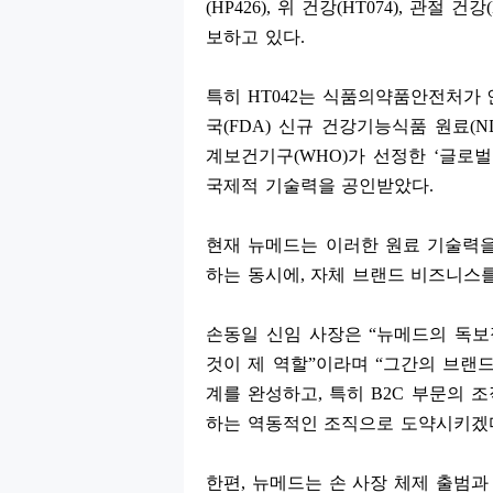
(HP426),
위 건강
(HT074),
관절 건강
보하고 있다
.
특히
HT042
는 식품의약품안전처가 
국
(FDA)
신규 건강기능식품 원료
(N
계보건기구
(WHO)
가 선정한
‘
글로
국제적 기술력을 공인받았다
.
현재 뉴메드는 이러한 원료 기술력을
하는 동시에
,
자체 브랜드 비즈니스
손동일 신임 사장은
“
뉴메드의 독보
것이 제 역할
”
이라며
“
그간의 브랜드
계를 완성하고
,
특히
B2C
부문의 조
하는 역동적인 조직으로 도약시키겠
한편
,
뉴메드는 손 사장 체제 출범과