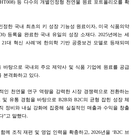
(HT008)
등 다수의 개별인정형 천연물 원료 포트폴리오를 확
인정한 국내 최초의 키 성장 기능성 원료이자
,
미국 식품의약
DI)
등록을 완료한 국내 유일의 성장 소재다
. 2025
년에는 세
벌
21
대 혁신 사례
’
에 한의학 기반 공중보건 모델로 등재되며
 바탕으로 국내외 주요 제약사 및 식품 기업에 원료를 공급
를 본격화하고 있다
.
적인 천연물 연구 역량을 강력한 시장 경쟁력으로 전환하는
 및 유통 경험을 바탕으로
B2B
와
B2C
의 균형 잡힌 성장 체
직 정비와 내실 강화에 집중해 실질적인 매출과 수익을 창출
다
”
고 말했다
.
 함께 조직 재편 및 영업 인력을 확충하고
, 2026
년을
‘B2C
브