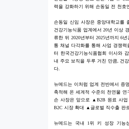
력을 강화하기 위해 손동일 전 천호
손동일 신임 사장은 중앙대학교를 
건강기능식품 업계에서
20
년 이상 
류한 뒤
2020
년부터
2025
년까지
6
년
통 채널 다각화를 통해 사업 경쟁력
터 한국건강기능식품협회 이사와 감
내 주요 보직을 두루 거친 만큼
,
건강
다
.
뉴메드는 이처럼 업계 전반에서 증명
축적해 온 세계적 수준의 천연물 연
손 사장은 앞으로
▲
B2B
원료 사업
B2C
시장 확대
▲
글로벌 직수출 판로
뉴메드는 국내
1
위 키 성장 기능