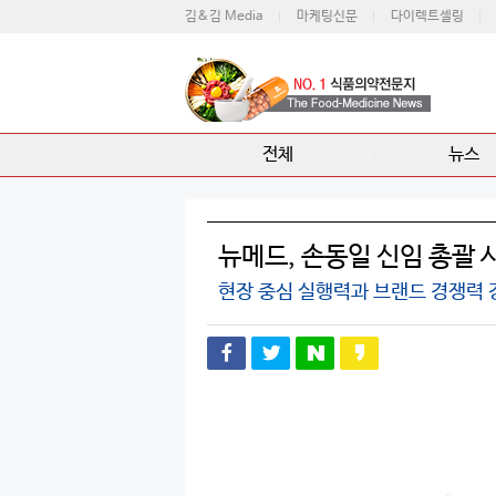
김&김 Media
마케팅신문
다이렉트셀링
전체
뉴스
뉴메드, 손동일 신임 총괄 
현장 중심 실행력과 브랜드 경쟁력 