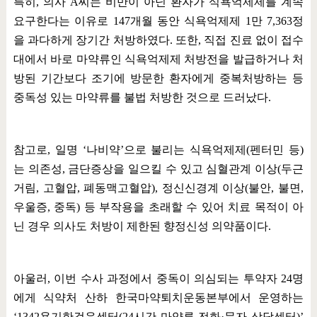
특히
,
의사
A
씨는 비만이 아닌 환자가 식욕억제제를 계속
요구한다는 이유로
147
개월 동안 식욕억제제
1
만
7,363
정
을 과다하게 장기간 처방하였다
.
또한
,
직접 진료 없이 접수
대에서 바로 마약류인 식욕억제제 처방전을 발급하거나 처
방된 기간보다 조기에 방문한 환자에게 중복처방하는 등
중독성 있는 마약류를 불법 처방한 것으로 드러났다
.
참고로
,
일명
‘
나비약
’
으로 불리는 식욕억제제
(
펜터민 등
)
는 의존성
,
금단증상을 일으킬 수 있고 심혈관계 이상
(
두근
거림
,
고혈압
,
폐동맥고혈압
),
정신신경계 이상
(
불안
,
불면
,
우울증
,
중독
)
등 부작용을 초래할 수 있어 치료 목적이 아
닌 경우 의사도 처방이 제한된 향정신성 의약품이다
.
아울러
,
이번 수사 과정에서 중독이 의심되는 투약자
24
명
에게 식약처 산하 한국마약퇴치운동본부에서 운영하는
‘1342
용기한걸음센터
(24
시간 마약류 전화
·
문자 상담센터
)’