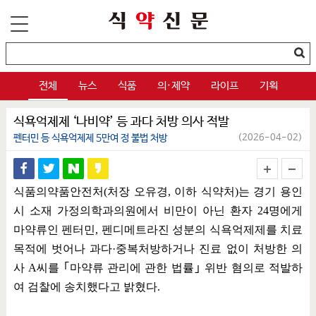
전체
뉴스
식품
의·제약
라이프
기획
식욕억제제 ‘나비약’ 등 과다 처방 의사 적발
펜터민 등 식욕억제제 5만여 정 불법 처방
(2026-04-02)
식품의약품안전처
(
처장 오유경
,
이하 식약처
)
는 경기 용인
시 소재 가정의학과의원에서 비만이 아닌 환자
24
명에게
마약류인 펜터민
,
펜디메트라진 성분의 식욕억제제를 치료
목적에 벗어나 과다
·
중복처방하거나 진료 없이 처방한 의
사
A
씨를
｢
마약류 관리에 관한 법률
｣
위반 혐의로 적발하
여 검찰에 송치했다고 밝혔다
.