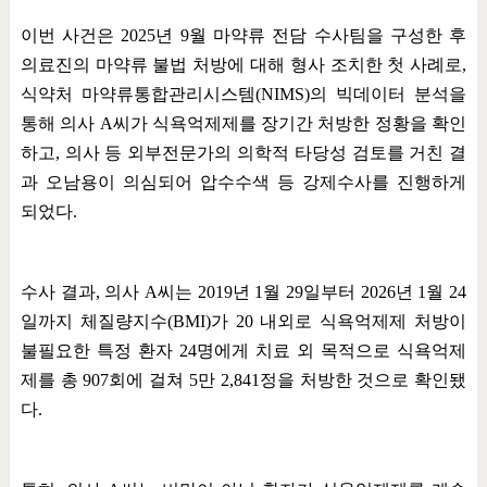
이번 사건은
2025
년
9
월 마약류 전담 수사팀을 구성한 후
의료진의 마약류 불법 처방에 대해 형사 조치한 첫 사례로
,
식약처 마약류통합관리시스템
(NIMS)
의 빅데이터 분석을
통해 의사
A
씨가 식욕억제제를 장기간 처방한 정황을 확인
하고
,
의사 등 외부전문가의 의학적 타당성 검토를 거친 결
과 오남용이 의심되어 압수수색 등 강제수사를 진행하게
되었다
.
수사 결과
,
의사
A
씨는
2019
년
1
월
29
일부터
2026
년
1
월
24
일까지 체질량지수
(BMI)
가
20
내외로 식욕억제제 처방이
불필요한 특정 환자
24
명에게 치료 외 목적으로 식욕억제
제를 총
907
회에 걸쳐
5
만
2,841
정을 처방한 것으로 확인됐
다
.