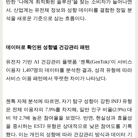
반한
‘
나에게 최적화된 솔루션
’
을 찾는 소비자가 늘어나면
서
,
산업계는 유전체 정보와 성향 데이터를 결합한 정밀 분
석을 새로운 기준으로 삼는 흐름이다
.
데이터로 확인된 성향별 건강관리 패턴
유전자 기반
AI
건강관리 플랫폼
‘
젠톡
(GenTok)’
이 서비스
이용자
1,497
명의 데이터를 분석한 결과
,
성격 유형에 따라
서비스 이용 패턴에서 뚜렷한 차이가 나타났다
.
젠톡 자체 분석에 따르면
,
자기 탐구 성향이 강한
INFJ
유형
은 전체 이용자의
7.9%
를 차지해
,
일반 인구 비율
(2.9%)
대
비 약
2.7
배 높은 참여율을 보였다
.
반면
,
현실성과 효율성
을 중시하는
ESTJ
유형은 상대적으로 낮은 참여도를 기록
했다
.
이는 개인의 성향에 따라 건강관리 방식과 데이터 기