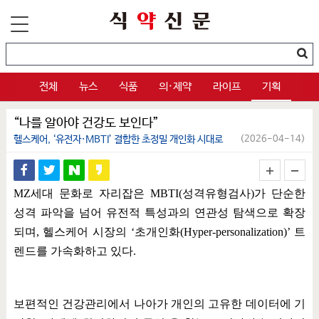
전체
뉴스
식품
의·제약
라이프
기획
“나를 알아야 건강도 보인다”
헬스케어, ‘유전자·MBTI’ 결합한 초정밀 개인화 시대로
(2026-04-14)
MZ
세대 문화로 자리잡은
MBTI(
성격유형검사
)
가 단순한
성격 파악을 넘어 유전적 특성과의 연관성 탐색으로 확장
되며
,
헬스케어 시장의
‘
초개인화
(Hyper-personalization)’
트
렌드를 가속화하고 있다
.
보편적인 건강관리에서 나아가 개인의 고유한 데이터에 기