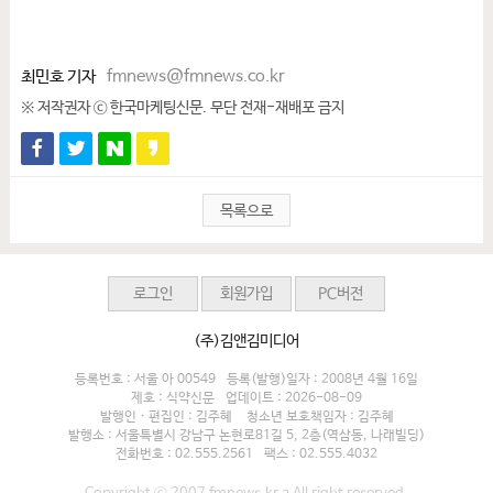
최민호 기자
fmnews@fmnews.co.kr
※ 저작권자 ⓒ 한국마케팅신문. 무단 전재-재배포 금지
목록으로
로그인
회원가입
PC버전
(주)김앤김미디어
등록번호 : 서울 아 00549
등록(발행)일자 : 2008년 4월 16일
제호 : 식약신문
업데이트 : 2026-08-09
발행인 · 편집인 : 김주혜
청소년 보호책임자 : 김주혜
발행소 : 서울특별시 강남구 논현로81길 5, 2층(역삼동, 나래빌딩)
전화번호 : 02.555.2561
팩스 : 02.555.4032