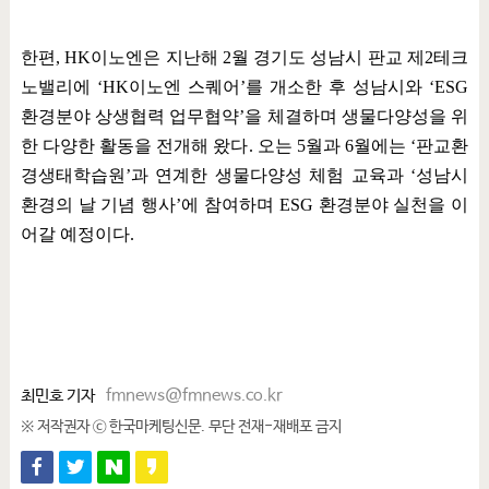
한편
, HK
이노엔은 지난해
2
월 경기도 성남시 판교 제
2
테크
노밸리에
‘HK
이노엔 스퀘어
’
를 개소한 후 성남시와
‘ESG
환경분야 상생협력 업무협약
’
을 체결하며 생물다양성을 위
한 다양한 활동을 전개해 왔다
.
오는
5
월과
6
월에는
‘
판교환
경생태학습원
’
과 연계한 생물다양성 체험 교육과
‘
성남시
환경의 날 기념 행사
’
에 참여하며
ESG
환경분야 실천을 이
어갈 예정이다
.
최민호 기자
fmnews@fmnews.co.kr
※ 저작권자 ⓒ 한국마케팅신문. 무단 전재-재배포 금지