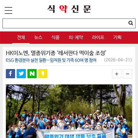
전체
뉴스
식품
의·제약
라이프
기획
HK이노엔, 멸종위기종 ‘레서판다 먹이숲 조성’
ESG 환경분야 실천 일환…임직원 및 가족 60여 명 참여
(2026-04-21)