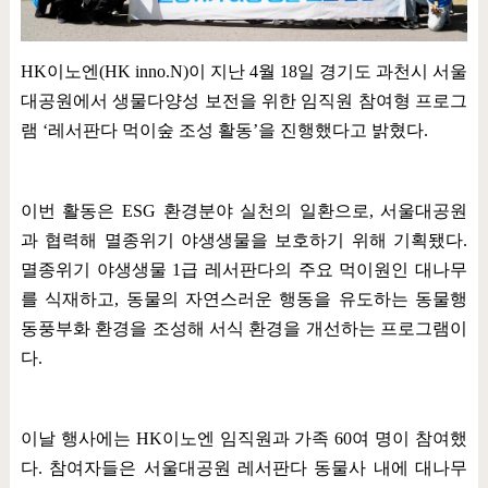
HK
이노엔
(HK inno.N)
이 지난
4
월
18
일 경기도 과천시 서울
대공원에서 생물다양성 보전을 위한 임직원 참여형 프로그
램
‘
레서판다 먹이숲 조성 활동
’
을 진행했다고 밝혔다
.
이번 활동은
ESG
환경분야 실천의 일환으로
,
서울대공원
과 협력해 멸종위기 야생생물을 보호하기 위해 기획됐다
.
멸종위기 야생생물
1
급 레서판다의 주요 먹이원인 대나무
를 식재하고
,
동물의 자연스러운 행동을 유도하는 동물행
동풍부화 환경을 조성해 서식 환경을 개선하는 프로그램이
다
.
이날 행사에는
HK
이노엔 임직원과 가족
60
여 명이 참여했
다
.
참여자들은 서울대공원 레서판다 동물사 내에 대나무