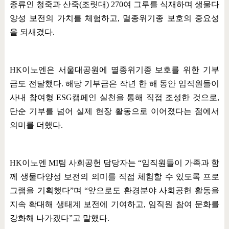
종류인 청죽과 산죽
(
조릿대
) 270
여 그루를 식재하며 생물다
양성 보전의 가치를 체험하고
,
멸종위기종 보호의 중요성
을 되새겼다
.
HK
이노엔은 서울대공원에 멸종위기종 보호를 위한 기부
금도 전달했다
.
해당 기부금은 작년 한 해 동안 임직원들이
사내 참여형
ESG
캠페인 실천을 통해 직접 조성한 것으로
,
단순 기부를 넘어 실제 현장 활동으로 이어졌다는 점에서
의미를 더했다
.
HK
이노엔
MI
팀 사회공헌 담당자는
“
임직원들이 가족과 함
께 생물다양성 보전의 의미를 직접 체험할 수 있도록 프로
그램을 기획했다
”
며
“
앞으로도 환경분야 사회공헌 활동을
지속 확대해 생태계 보전에 기여하고
,
임직원 참여 문화를
강화해 나가겠다
”
고 말했다
.