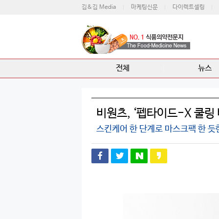
김&김 Media
마케팅신문
다이렉트셀링
전체
뉴스
비원츠, ‘펩타이드-X 쿨링
스킨케어 한 단계로 마스크팩 한 듯