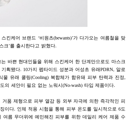
 스킨케어 브랜드
‘
비원츠
(bewants)’
가 다가오는 여름철을 맞
마스크
’
를 출시한다고 밝혔다
.
크는 바쁜 현대인들을 위해 스킨케어 한 단계만으로도 마스크
록 기획됐다
. 10
가지 펩타이드 성분과 어성초 유래
PDRN,
알로
식물 유래 쿨링
(Cooling)
복합체가 함유돼 피부 탄력과 진정
,
별도의 세안이 필요 없는 노워시
(No-wash)
타입 제품이다
.
 거품 제형으로 피부 열감 등 외부 자극에 의한 즉각적인 피
특징이다
.
인체 적용 시험을 통해 피부 온도를 일시적으로
6
도
 여름 무더위에 예민해진 피부를 위한 데일리 케어 제품 수