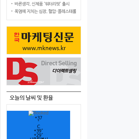
바른생각, 신제품 ‘워터리핏’ 출시
폭염에 지치는 심장, 혈압·콜레스테롤만 챙기면 될까?
오늘의 날씨 및 환율
+
37
°
C
+
39°
+
29°