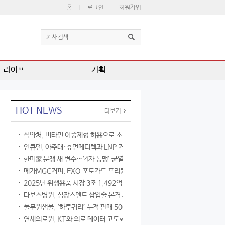
홈
로그인
회원가입
라이프
기획
HOT NEWS
더보기
식약처, 비타민 이중제형 허용으로 소비자 선택권 확대
인큐텐, 아주대·휴먼메디텍과 LNP 커큐민 공동연구
한미家 분쟁 새 변수…‘4자 동맹’ 균열 현실화
메가MGC커피, EXO 포토카드 프리퀀시 이벤트
2025년 위생용품 시장 3조 1,492억 원
다보스병원, 심장스텐트 삽입술 본격 시행
풀무원샘물, ‘하루귀리’ 누적 판매 500만 병 돌파
연세의료원, KT와 의료 데이터 고도화 협력