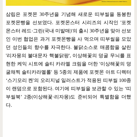
삼립은 포켓몬
30
주년을 기념해 새로운 띠부씰을 동봉한
포켓몬빵을 선보였다
.
포켓몬스터 시리즈의 시작인
'
포켓
몬스터 레드
·
그린
(
국내 미발매
)'
의 출시
30
주년을 맞아 선보
인 이번 협업은 과거 포켓몬빵을 사 먹으며 띠부씰을 모았
던 성인들의 향수를 자극한다
.
불닭소스로 매콤함을 살린
'
리자몽의 불대문자 핵불닭팡
',
이상해꽃의 덩굴 무늬를 표
현한 케익 시트에 솔티 카라멜 크림을 더한
'
이상해꽃의 덩
굴채찍 솔티카라멜롤
'
등
5
종의 제품에 포켓몬 아트 디렉터
‘
스기모리 켄
'
의 오리지널 일러스트가 적용된 띠부씰
100
종
이 랜덤으로 포함된다
.
여기에 띠부씰을 보관할 수 있는
‘
띠
부씰북
’ 2
종
(
이상해꽃
·
리자몽
)
도 준비되어 특별함을 더했
다
.