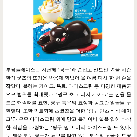
투썸플레이스는 지난해
‘
핑구
’
와 손잡고 선보인 겨울 시즌
한정 굿즈의 뜨거운 반응에 힘입어 올 여름 다시 한 번 손을
잡았다
.
올해는 케이크
,
음료
,
아이스크림 등 다양한 제품군
으로 범위를 확대했다
. ‘
핑구 초코 퍼지 케이크
’
는 전용 몰
드로 캐릭터를 표현
,
핑구 특유의 표정과 동그란 얼굴을 구
현했다
.
또한 민트향에 초코칩을 더한
‘
핑구 민초 바삭 쉐이
크
’
와 우유 아이스크림 위에 망고 플레이버 쉘을 입혀 바삭
한 식감을 자랑하는
‘
핑구 망고 바삭 아이스크림
’
도 있다
.
두 제품 모두 핑구가 튜브를 타고 있는 모습의 초콜릿 토핑