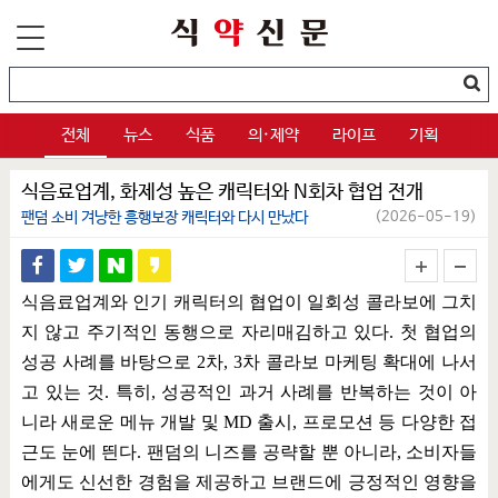
전체
뉴스
식품
의·제약
라이프
기획
식음료업계, 화제성 높은 캐릭터와 N회차 협업 전개
팬덤 소비 겨냥한 흥행보장 캐릭터와 다시 만났다
(2026-05-19)
식음료업계와 인기 캐릭터의 협업이 일회성 콜라보에 그치
지 않고 주기적인 동행으로 자리매김하고 있다
.
첫 협업의
성공 사례를 바탕으로
2
차
, 3
차 콜라보 마케팅 확대에 나서
고 있는 것
.
특히
,
성공적인 과거 사례를 반복하는 것이 아
니라 새로운 메뉴 개발 및
MD
출시
,
프로모션 등 다양한 접
근도 눈에 띈다
.
팬덤의 니즈를 공략할 뿐 아니라
,
소비자들
에게도 신선한 경험을 제공하고 브랜드에 긍정적인 영향을