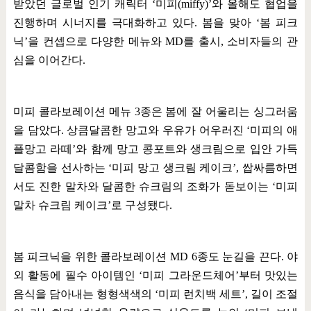
받았던 글로벌 인기 캐릭터
‘
미피
(miffy)’
와 올해도 협업을
진행하며 시너지를 극대화하고 있다
.
봄을 맞아
‘
봄 피크
닉
’
을 컨셉으로 다양한 메뉴와
MD
를 출시
,
소비자들의 관
심을 이어간다
.
미피 콜라보레이션 메뉴
3
종은 봄에 잘 어울리는 싱그러움
을 담았다
.
상큼달콤한 망고와 우유가 어우러진
‘
미피의 애
플망고 라떼
’
와 함께 망고 콩포트와 생크림으로 입안 가득
달콤함을 선사하는
‘
미피 망고 생크림 케이크
’,
쌉싸름하면
서도 진한 말차와 달콤한 슈크림의 조화가 돋보이는
‘
미피
말차 슈크림 케이크
’
로 구성됐다
.
봄 피크닉을 위한 콜라보레이션
MD 6
종도 눈길을 끈다
.
야
외 활동에 필수 아이템인
‘
미피 그라운드체어
’
부터 맛있는
음식을 담아내는 형형색색의
‘
미피 런치백 세트
’,
길이 조절