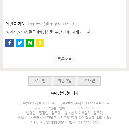
최민호 기자
fmnews@fmnews.co.kr
※ 저작권자 ⓒ 한국마케팅신문. 무단 전재-재배포 금지
목록으로
로그인
회원가입
PC버전
(주)김앤김미디어
등록번호 : 서울 아 00549
등록(발행)일자 : 2008년 4월 16일
제호 : 식약신문
업데이트 : 2026-08-07
발행인 · 편집인 : 김주혜
청소년 보호책임자 : 김주혜
발행소 : 서울특별시 강남구 논현로81길 5, 2층(역삼동, 나래빌딩)
전화번호 : 02.555.2561
팩스 : 02.555.4032