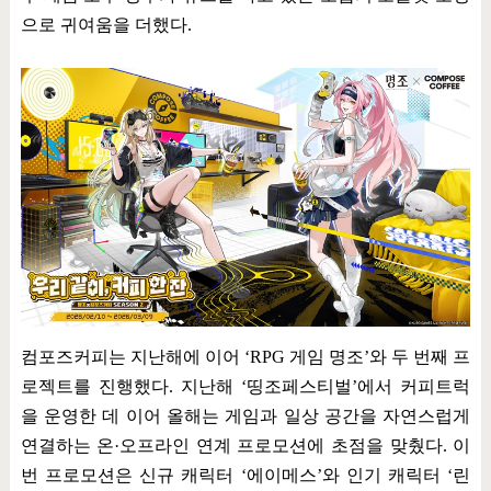
으로 귀여움을 더했다
.
컴포즈커피는 지난해에 이어
‘RPG
게임 명조
’
와 두 번째 프
로젝트를 진행했다
.
지난해
‘
띵조페스티벌
’
에서 커피트럭
을 운영한 데 이어 올해는 게임과 일상 공간을 자연스럽게
연결하는 온
·
오프라인 연계 프로모션에 초점을 맞췄다
.
이
번 프로모션은 신규 캐릭터
‘
에이메스
’
와 인기 캐릭터
‘
린