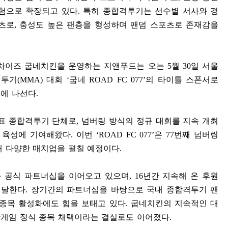
경험으로 확장되고 있다
.
특히 종합격투기는 선수별 서사와 경
포츠로
,
충성도 높은 팬층을 형성하며 팬덤 스포츠로 존재감을
랜차이즈 굽네치킨을 운영하는 지앤푸드는 오는
5
월
30
일 서울
격투기
(MMA)
대회
‘
굽네
ROAD FC 077’
의 타이틀 스폰서로
대에 나선다
.
대표 종합격투기 단체로
,
넘버링 방식의 정규 대회를 지속 개최
수 육성에 기여해왔다
.
이번
‘ROAD FC 077’
은
77
번째 넘버링
해 다양한 매치업을 펼칠 예정이다
.
와 공식 파트너십을 이어오고 있으며
, 16
년간 지속해 온 후원
 달한다
.
장기간의 파트너십을 바탕으로 국내 종합격투기 팬
종목 활성화에도 힘을 보태고 있다
.
굽네치킨의 지속적인 대
안게임 정식 종목 채택이라는 결실로도 이어졌다
.