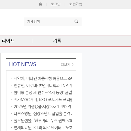
홈
로그인
회원가입
라이프
기획
HOT NEWS
더보기
식약처, 비타민 이중제형 허용으로 소비자 선택권 확대
인큐텐, 아주대·휴먼메디텍과 LNP 커큐민 공동연구
한미家 분쟁 새 변수…‘4자 동맹’ 균열 현실화
메가MGC커피, EXO 포토카드 프리퀀시 이벤트
2025년 위생용품 시장 3조 1,492억 원
다보스병원, 심장스텐트 삽입술 본격 시행
풀무원샘물, ‘하루귀리’ 누적 판매 500만 병 돌파
연세의료원, KT와 의료 데이터 고도화 협력