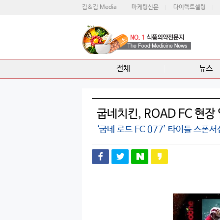
김&김 Media
마케팅신문
다이렉트셀링
전체
뉴스
굽네치킨, ROAD FC 현
‘굽네 로드 FC 077’ 타이틀 스폰