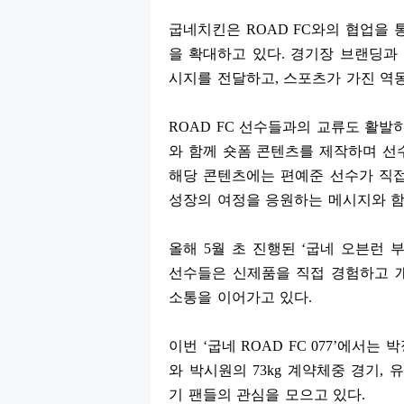
굽네치킨은
ROAD FC
와의 협업을 
을 확대하고 있다
.
경기장 브랜딩과 
시지를 전달하고
,
스포츠가 가진 역
ROAD FC
선수들과의 교류도 활발히
와 함께 숏폼 콘텐츠를 제작하며 선
해당 콘텐츠에는 편예준 선수가 직
성장의 여정을 응원하는 메시지와 
올해
5
월 초 진행된
‘
굽네 오븐런 
선수들은 신제품을 직접 경험하고 
소통을 이어가고 있다
.
이번
‘
굽네
ROAD FC 077’
에서는 박
와 박시원의
73kg
계약체중 경기
,
유
기 팬들의 관심을 모으고 있다
.