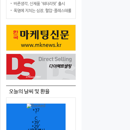
바른생각, 신제품 ‘워터리핏’ 출시
폭염에 지치는 심장, 혈압·콜레스테롤만 챙기면 될까?
오늘의 날씨 및 환율
+
37
°
C
+
39°
+
29°