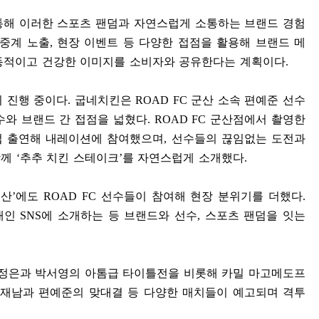
통해 이러한 스포츠 팬덤과 자연스럽게 소통하는 브랜드 경험
중계 노출
,
현장 이벤트 등 다양한 접점을 활용해 브랜드 메
동적이고 건강한 이미지를 소비자와 공유한다는 계획이다
.
 진행 중이다
.
굽네치킨은
ROAD FC
군산 소속 편예준 선수
수와 브랜드 간 접점을 넓혔다
. ROAD FC
군산점에서 촬영한
접 출연해 내레이션에 참여했으며
,
선수들의 끊임없는 도전과
함께
‘
추추 치킨 스테이크
’
를 자연스럽게 소개했다
.
부산
’
에도
ROAD FC
선수들이 참여해 현장 분위기를 더했다
.
개인
SNS
에 소개하는 등 브랜드와 선수
,
스포츠 팬덤을 잇는
정은과 박서영의 아톰급 타이틀전을 비롯해 카밀 마고메도프
재남과 편예준의 맞대결 등 다양한 매치들이 예고되며 격투