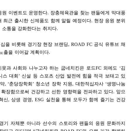
응원 이벤트도 운영한다
.
장충체육관을 찾는 팬들에게 막대풍
해 최근 출시한 신제품도 함께 알릴 예정이다
.
현장 응원 분위
의 소통을 강화한다는 취지다
.
십을 비롯해 경기장 현장 브랜딩
, ROAD FC
공식 유튜브 채
 노출을 이어갈 계획이다
.
이웃과 사회와 나누고자 하는 굽네치킨은 로드
FC
외에도
‘
김
니스 대회
’
신설 등 스포츠 산업 발전에 힘을 적극 보태고 있
협약
, ‘
춘당장학회
’
청소년 장학 지원
,
대한적십자사
‘
생명나눔
 확장함으로써 건강하고 선한 영향력을 전파하고 있다
.
앞으
 혁신
,
상생 경영
, ESG
실천을 통해 모두가 함께 즐기는 건강
경기 자체뿐 아니라 선수의 스토리와 팬들의 응원 문화까지