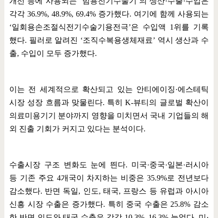
개선 등에 사용되는
‘
범용전기수술기
’
의 생산
·
수출
·
수입은
각각
36.9%, 48.9%, 69.4%
증가했다
.
여기에 함께 사용되는
‘
일회용손조절식전기수술기용전극
’
은 수입액
1
위를 기록
했다
.
필러로 알려진
‘
조직수복용생체재료
’
역시 생산과 수
출
,
수입이 모두 증가했다
.
이는 전 세계적으로 확산되고 있는 안티에이징
·
에스테틱
시장 성장 흐름과 맞물린다
.
특히
K-
뷰티의 글로벌 확산이
의료미용기기 분야까지 영향을 미치면서 국내 기업들의 해
외 진출 기회가 커지고 있다는 분석이다
.
수출시장 구조 변화도 눈에 띈다
.
미국
·
중국
·
일본
·
러시아
등 기존 주요
4
개국이 차지하는 비중은
35.9%
로 전년보다
감소했다
.
반면 독일
,
인도
,
태국
,
프랑스 등 유럽과 아시아
신흥 시장 수출은 증가했다
.
특히 중국 수출은
25.8%
감소
한 반면 인도와 태국 수출은 각각
10.3%, 16.3%
늘었다
.
미
·