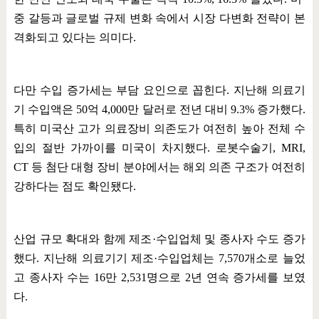
중 갈등과 글로벌 규제 변화 속에서 시장 다변화 전략이 본
격화되고 있다는 의미다
.
다만 수입 증가세는 부담 요인으로 꼽힌다
.
지난해 의료기
기 수입액은
50
억
4,000
만 달러로 전년 대비
9.3%
증가했다
.
특히 미국산 고가 의료장비 의존도가 여전히 높아 전체 수
입의 절반 가까이를 미국이 차지했다
.
로봇수술기
, MRI,
CT
등 첨단 대형 장비 분야에서는 해외 의존 구조가 여전히
강하다는 점도 확인됐다
.
산업 규모 확대와 함께 제조
·
수입업체 및 종사자 수도 증가
했다
.
지난해 의료기기 제조
·
수입업체는
7,570
개소로 늘었
고 종사자 수는
16
만
2,531
명으로
2
년 연속 증가세를 보였
다
.