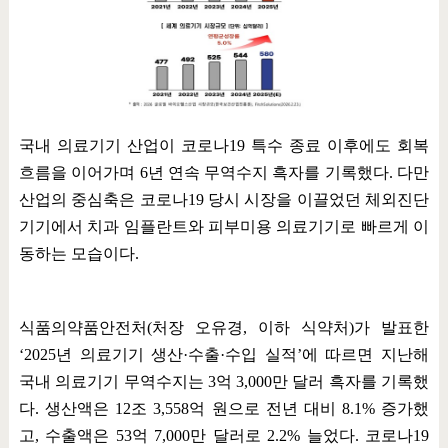
국내 의료기기 산업이 코로나
19
특수 종료 이후에도 회복
흐름을 이어가며
6
년 연속 무역수지 흑자를 기록했다
.
다만
산업의 중심축은 코로나
19
당시 시장을 이끌었던 체외진단
기기에서 치과 임플란트와 피부미용 의료기기로 빠르게 이
동하는 모습이다
.
식품의약품안전처
(
처장 오유경
,
이하 식약처
)
가 발표한
‘2025
년 의료기기 생산
·
수출
·
수입 실적
’
에 따르면 지난해
국내 의료기기 무역수지는
3
억
3,000
만 달러 흑자를 기록했
다
.
생산액은
12
조
3,558
억 원으로 전년 대비
8.1%
증가했
고
,
수출액은
53
억
7,000
만 달러로
2.2%
늘었다
.
코로나
19