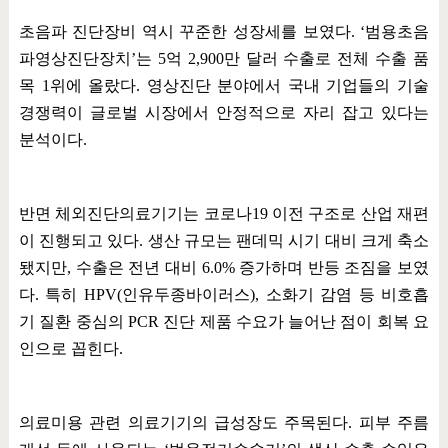
초음파 진단장비 역시 꾸준한 성장세를 보였다
. ‘
범용초음
파영상진단장치
’
는
5
억
2,900
만 달러 수출로 전체 수출 품
목
1
위에 올랐다
.
영상진단 분야에서 국내 기업들의 기술
경쟁력이 글로벌 시장에서 안정적으로 자리 잡고 있다는
분석이다
.
반면 체외진단의료기기는 코로나
19
이전 구조로 산업 재편
이 진행되고 있다
.
생산 규모는 팬데믹 시기 대비 크게 축소
됐지만
,
수출은 전년 대비
6.0%
증가하며 반등 조짐을 보였
다
.
특히
HPV(
인유두종바이러스
),
소화기 감염 등 비호흡
기 질환 중심의
PCR
진단 제품 수요가 늘어난 점이 회복 요
인으로 꼽힌다
.
의료미용 관련 의료기기의 급성장도 주목된다
.
피부 주름