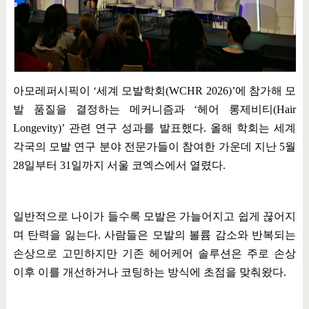
아모레퍼시픽이
‘
세계 모발학회
(WCHR 2026)’
에 참가해 모
발 품질을 결정하는 메커니즘과
‘
헤어 롱제비티
(Hair
Longevity)’
관련 연구 성과를 발표했다
.
올해 학회는 세계
각국의 모발 연구 분야 전문가들이 참여한 가운데 지난
5
월
28
일부터
31
일까지 서울 코엑스에서 열렸다
.
일반적으로 나이가 들수록 모발은 가늘어지고 쉽게 끊어지
며 탄력을 잃는다
.
사람들은 모발의 볼륨 감소와 반복되는
손상으로 고민하지만 기존 헤어케어 솔루션은 주로 손상
이후 이를 개선하거나 코팅하는 방식에 초점을 맞춰왔다
.