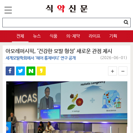
전체
뉴스
식품
의·제약
라이프
기획
아모레퍼시픽, ‘건강한 모발 형성’ 새로운 관점 제시
세계모발학회에서 ‘헤어 롱제비티’ 연구 공개
(2026-06-01)