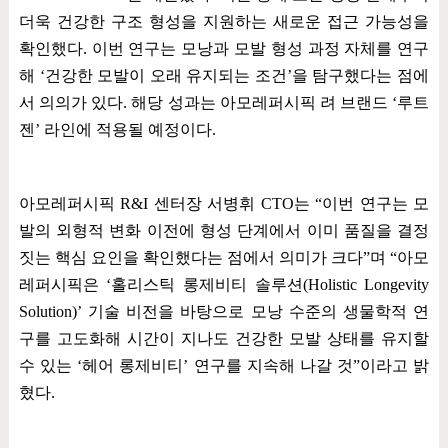
더욱 건강한 구조 형성을 지원하는 새로운 접근 가능성을
확인했다
.
이번 연구는 모낭과 모발 형성 과정 자체를 연구
해
‘
건강한 모발이 오래 유지되는 조건
’
을 탐구했다는 점에
서 의의가 있다
.
해당 성과는 아모레퍼시픽 려 브랜드
‘
루트
젠
’
라인에 적용될 예정이다
.
아모레퍼시픽
R&I
센터장 서병휘
CTO
는
“
이번 연구는 모
발의 외형적 변화 이전에 형성 단계에서 이미 품질을 결정
짓는 핵심 요인을 확인했다는 점에서 의미가 크다
”
며
“
아모
레퍼시픽은
‘
홀리스틱 롱제비티 솔루션
(Holistic Longevity
Solution)’
기술 비전을 바탕으로 모낭 수준의 생물학적 연
구를 고도화해 시간이 지나도 건강한 모발 상태를 유지할
수 있는
‘
헤어 롱제비티
’
연구를 지속해 나갈 것
”
이라고 밝
혔다
.