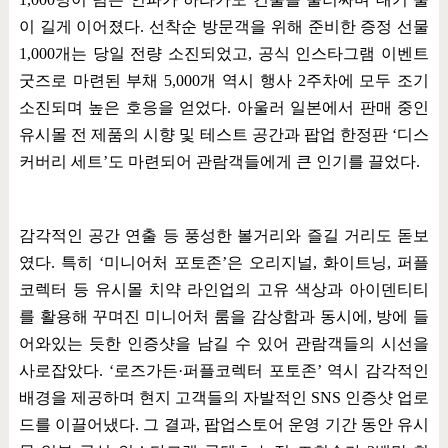
이 길게 이어졌다
.
선착순 방문객을 위해 준비한 증정 선물
1,000
개는 당일 전량 소진되었고
,
공식 인스타그램 이벤트
굿즈로 마련된 부채
5,000
개 역시 행사
2
주차에 모두 조기
소진되며 높은 호응을 얻었다
.
아울러 일본에서 판매 중인
유시몰 전 제품의 시향 및 테스트 공간과 팝업 한정판
‘
디스
커버리 세트
’
도 마련되어 관람객들에게 큰 인기를 끌었다
.
감각적인 공간 연출 등 풍성한 볼거리와 즐길 거리도 돋보
였다
.
특히
‘
미니어처 포토존
’
은 오리지널
,
화이트닝
,
퍼플
코렉터 등 유시몰 치약 라인업의 고유 색상과 아이덴티티
를 활용해 꾸며진 미니어처 룸을 감상함과 동시에
,
방에 들
어와있는 듯한 인증샷을 남길 수 있어 관람객들의 시선을
사로잡았다
. ‘
로즈가든
·
퍼플코렉터 포토존
’
역시 감각적인
배경을 제공하며 현지 고객들의 자발적인
SNS
인증샷 업로
드를 이끌어냈다
.
그 결과
,
팝업스토어 운영 기간 동안 유시