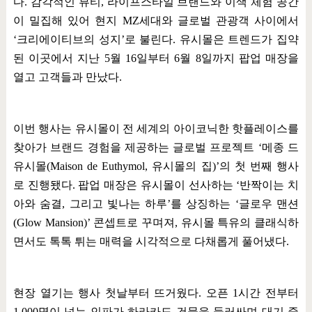
다
.
감각적인 뷰티
,
라이프스타일 브랜드와 이색 체험 공간
이 밀집해 있어 현지
MZ
세대와 글로벌 관광객 사이에서
‘
크리에이티브의 성지
’
로 불린다
.
유시몰은 트렌드가 집약
된 이곳에서 지난
5
월
16
일부터
6
월
8
일까지 팝업 매장을
열고 고객들과 만났다
.
이번 행사는 유시몰이 전 세계의 아이코닉한 핫플레이스를
찾아가 브랜드 경험을 제공하는 글로벌 프로젝트
‘
메종 드
유시몰
(Maison de Euthymol,
유시몰의 집
)’
의 첫 번째 행사
로 진행됐다
.
팝업 매장은 유시몰이 선사하는
‘
반짝이는 치
아와 숨결
,
그리고 빛나는 하루
’
를 상징하는
‘
글로우 맨션
(Glow Mansion)’
콘셉트로 꾸며져
,
유시몰 특유의 클래식하
면서도 톡톡 튀는 매력을 시각적으로 다채롭게 풀어냈다
.
현장 열기는 행사 첫날부터 뜨거웠다
.
오픈
1
시간 전부터
1,000
명이 넘는 인파가 하라카도 건물을 둘러싸며 대기 줄