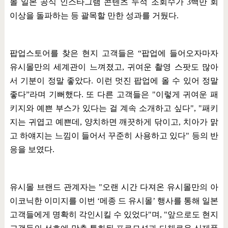
몰 일본 공식 인스타그램 콘텐츠 누적 조회수가
3
백만 회
이상을 돌파하는 등 괄목할 만한 성과를 거뒀다
.
팝업스토어를 찾은 현지 고객들은
“
팝업에 들어오자마자
유시몰만의 세계관이 느껴졌고
,
귀여운 촬영 스팟도 많아
서 기분이 정말 좋았다
.
이런 멋진 팝업에 올 수 있어 정말
좋다
”
라며 기뻐했다
.
또 다른 고객들은
"
이렇게 귀여운 패
키지와 예쁜 부스가 있다는 걸 계속 소개하고 싶다
", "
패키
지는 귀엽고 예쁜데
,
양치하면 깨끗하게 닦이고
,
치아가 맑
고 하얘지는 느낌이 들어서 꾸준히 사용하고 있다
"
등의 반
응을 보였다
.
유시몰 브랜드 관계자는
"
오랜 시간 다져온 유시몰만의 아
이코닉한 이미지를 이번
‘
메종 드 유시몰
’
행사를 통해 일본
고객들에게 명확히 각인시킬 수 있었다
"
며
, "
앞으로도 현지