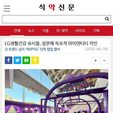
전체
뉴스
식품
의·제약
라이프
기획
LG생활건강 유시몰, 일본에 독보적 아이덴티티 각인
日 트렌드 성지 ‘하라카도’ 단독 팝업 열어
(2026-06-18)