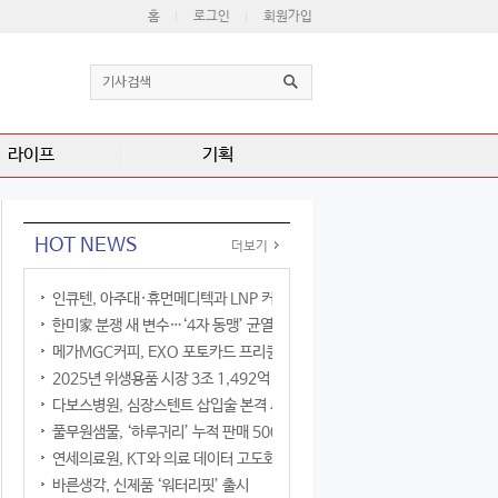
홈
로그인
회원가입
라이프
기획
HOT NEWS
더보기
인큐텐, 아주대·휴먼메디텍과 LNP 커큐민 공동연구
한미家 분쟁 새 변수…‘4자 동맹’ 균열 현실화
메가MGC커피, EXO 포토카드 프리퀀시 이벤트
2025년 위생용품 시장 3조 1,492억 원
다보스병원, 심장스텐트 삽입술 본격 시행
풀무원샘물, ‘하루귀리’ 누적 판매 500만 병 돌파
연세의료원, KT와 의료 데이터 고도화 협력
바른생각, 신제품 ‘워터리핏’ 출시