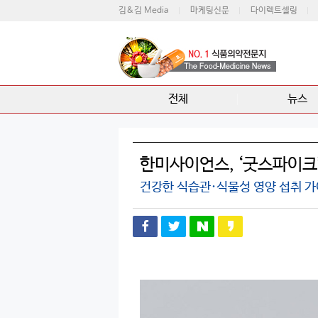
김&김 Media
마케팅신문
다이렉트셀링
전체
뉴스
한미사이언스, ‘굿스파이크
건강한 식습관·식물성 영양 섭취 가