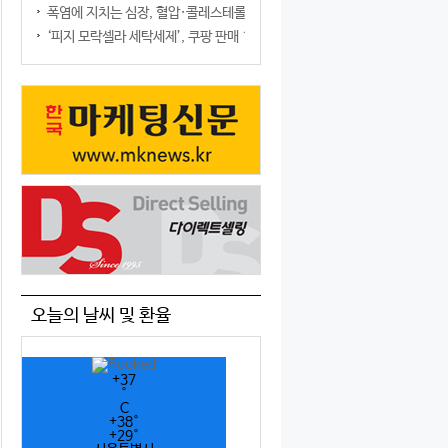
폭염에 지치는 심장, 혈압·콜레스테롤만 챙기면 될까?
‘피지 모락셀라 세탁세제’, 쿠팡 판매 1위 등극
오늘의 날씨 및 환율
+
37
°
C
+
38°
+
29°