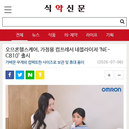
전체
뉴스
식품
의·제약
라이프
기획
오므론헬스케어, 가정용 컴프레서 네블라이저 ‘NE-
C810’ 출시
가벼운 무게와 컴팩트한 사이즈로 보관 및 휴대 용이
(2026-07-06)