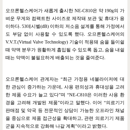
오므론헬스케어가 새롭게 출시한
NE-C810
은 약
190g
의 가
벼운 무게와 컴팩트한 사이즈로 제작돼 보관 및 휴대가 용
이하다
. 53
데시벨
(dB)
이하의 저소음 설계를 통해 가정에서
도 부담 없이 사용할 수 있도록 했다
.
오므론헬스케어의
V.V.T.(Virtual Valve Technology)
기술이 적용돼 숨을 들이쉴
때 약액 분무가 원활하게 흡입될 수 있도록 돕고
,
숨을 내쉴
때는 약액이 불필요하게 배출되는 것을 줄여준다
.
오므론헬스케어 관계자는
“
최근 가정용 네블라이저에 대
한 관심이 증가하는 가운데
,
사용 편의성과 휴대성을 고려
한 제품 수요가 늘고 있다
”
며
“NE-C810
은 이러한 사용 환
경을 고려해 개발된 제품
”
이라고 말했다
.
이어
“
의료기기
판매점 및 약국 등 전문적인 상담이 가능한 오프라인 채널
을 중심으로 제품 접근성을 확대하고
,
관련 의료기기 제품
군을 지속적으로 강화해 나갈 계획
”
이라고 밝혔다
.