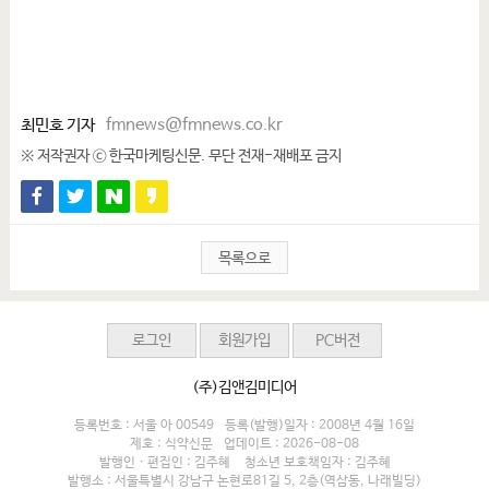
최민호 기자
fmnews@fmnews.co.kr
※ 저작권자 ⓒ 한국마케팅신문. 무단 전재-재배포 금지
목록으로
로그인
회원가입
PC버전
(주)김앤김미디어
등록번호 : 서울 아 00549
등록(발행)일자 : 2008년 4월 16일
제호 : 식약신문
업데이트 : 2026-08-08
발행인 · 편집인 : 김주혜
청소년 보호책임자 : 김주혜
발행소 : 서울특별시 강남구 논현로81길 5, 2층(역삼동, 나래빌딩)