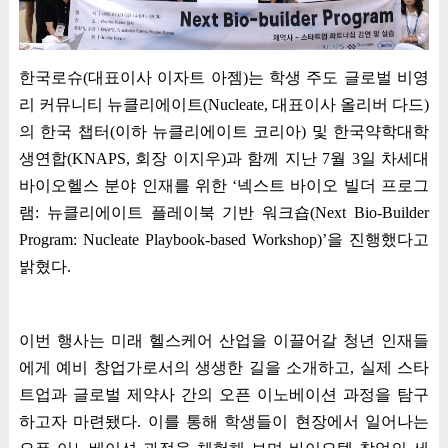
한국로슈
(
대표이사 이자트 아젬
)
는 학생 주도 글로벌 비영
리 커뮤니티 뉴클리에이트
(Nucleate,
대표이사 올리버 다드
)
의 한국 챕터
(
이하 뉴클리에이트 코리아
)
및 한국약학대학
생연합
(KNAPS,
회장 이지우
)
과 함께 지난
7
월
3
일 차세대
바이오헬스 분야 인재를 위한
‘
넥스트 바이오 빌더 프로그
램
:
뉴클리에이트 플레이북 기반 워크숍
(Next Bio-Builder
Program: Nucleate Playbook-based Workshop)’
을 진행했다고
밝혔다
.
이번 행사는 미래 헬스케어 산업을 이끌어갈 청년 인재들
에게 예비 창업가로서의 생생한 길을 소개하고
,
실제 스타
트업과 글로벌 제약사 간의 오픈 이노베이션 과정을 탐구
하고자 마련됐다
.
이를 통해 학생들이 현장에서 일어나는