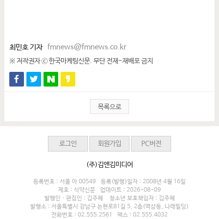
최민호 기자
fmnews@fmnews.co.kr
※ 저작권자 ⓒ 한국마케팅신문. 무단 전재-재배포 금지
목록으로
로그인
회원가입
PC버전
(주)김앤김미디어
등록번호 : 서울 아 00549
등록(발행)일자 : 2008년 4월 16일
제호 : 식약신문
업데이트 : 2026-08-09
발행인 · 편집인 : 김주혜
청소년 보호책임자 : 김주혜
발행소 : 서울특별시 강남구 논현로81길 5, 2층(역삼동, 나래빌딩)
전화번호 : 02.555.2561
팩스 : 02.555.4032