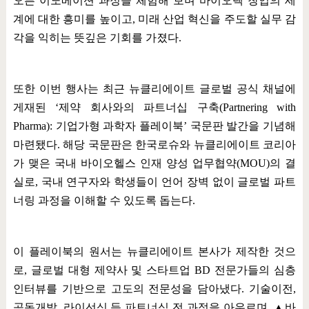
오픈 이노베이션 과정을 체험해 보며 바이오텍 창업의 세
계에 대한 흥미를 높이고
,
미래 산업 혁신을 주도할 실무 감
각을 익히는 뜻깊은 기회를 가졌다
.
또한 이번 행사는 최근 뉴클리에이트 글로벌 공식 채널에
게재된
‘
제약 회사와의 파트너십 구축
(Partnering with
Pharma):
기업가형 과학자 플레이북
’
국문판 발간을 기념해
마련됐다
.
해당 국문판은 한국로슈와 뉴클리에이트 코리아
가 맺은 국내 바이오헬스 인재 양성 업무협약
(MOU)
의 결
실로
,
국내 연구자와 학생들이 언어 장벽 없이 글로벌 파트
너링 과정을 이해할 수 있도록 돕는다
.
이 플레이북의 원서는 뉴클리에이트 본사가 제작한 것으
로
,
글로벌 대형 제약사 및 스타트업
BD
전문가들의 심층
인터뷰를 기반으로 고도의 전문성을 담아냈다
.
기술이전
,
공동개발
,
라이선싱 등 파트너십 전 과정을 아우르며
,
▲
바