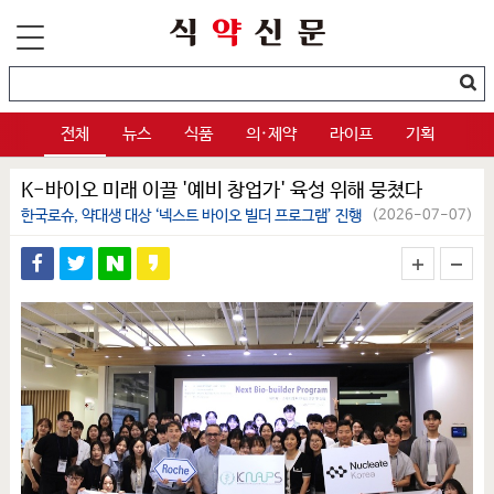
전체
뉴스
식품
의·제약
라이프
기획
K-바이오 미래 이끌 '예비 창업가' 육성 위해 뭉쳤다
한국로슈, 약대생 대상 ‘넥스트 바이오 빌더 프로그램’ 진행
(2026-07-07)