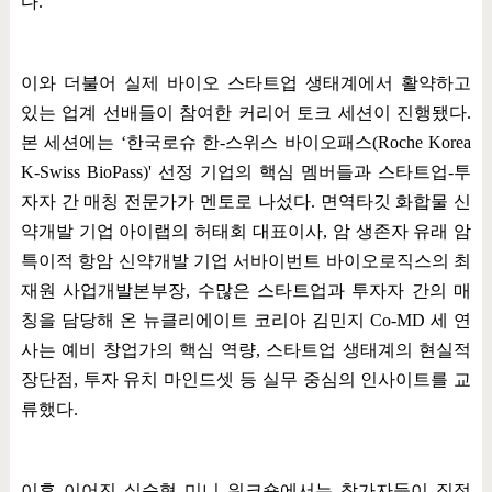
다
.
이와 더불어 실제 바이오 스타트업 생태계에서 활약하고
있는 업계 선배들이 참여한 커리어 토크 세션이 진행됐다
.
본 세션에는
‘
한국로슈 한
-
스위스 바이오패스
(Roche Korea
K-Swiss BioPass)'
선정 기업의 핵심 멤버들과 스타트업
-
투
자자 간 매칭 전문가가 멘토로 나섰다
.
면역타깃 화합물 신
약개발 기업 아이랩의 허태회 대표이사
,
암 생존자 유래 암
특이적 항암 신약개발 기업 서바이번트 바이오로직스의 최
재원 사업개발본부장
,
수많은 스타트업과 투자자 간의 매
칭을 담당해 온 뉴클리에이트 코리아 김민지
Co-MD
세 연
사는 예비 창업가의 핵심 역량
,
스타트업 생태계의 현실적
장단점
,
투자 유치 마인드셋 등 실무 중심의 인사이트를 교
류했다
.
이후 이어진 실습형 미니 워크숍에서는 참가자들이 직접