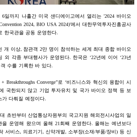
터
6
일까지 나흘간 미국 샌디에이고에서 열리는
'2024
바이오
l Convention 2024, BIO USA 2024)'
에서 대한무역투자진흥공사
로 한국관을 공동 운영한다
.
천 개 이상
,
참관객
2
만 명이 참석하는 세계 최대 종합 바이오
링 외 각종 부대행사가 운영된다
.
한국은
‘22
년에 이어
‘23
년
문객 수를 기록한 바 있다
.
 + Breakthroughs Converge”
로
‘
비즈니스와 혁신의 융합이 시
에 국한되지 않고 기업 투자유치 및 국가 바이오 정책 등 보
스가 다뤄질 예정이다
.
대 초반부터 산업통상자원부의 국고지원 해외전시사업의 일
관을 운영해 왔으며 올해
21
회째 운영한다
.
올해는 예년보다
탁 서비스
,
의료기기
,
신약개발
,
소부장
(
소재
/
부품
/
장비
)
등 신