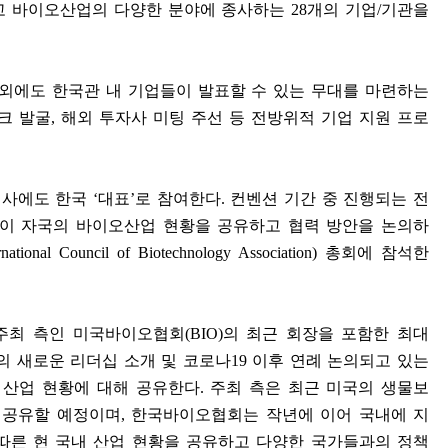
고 바이오산업의 다양한 분야에 종사하는
28
개의 기업
/
기관을
 외에도 한국관 내 기업들이 발표할 수 있는 무대를 마련하는
크 발굴
,
해외 투자사 미팅 주선 등 전방위적 기업 지원 프로
행사에도 한국
‘
대표
’
로 참여한다
.
컨벤션 기간 중 진행되는 전
이 자국의 바이오산업 현황을 공유하고 협력 방안을 논의하
rnational Council of Biotechnology Association)
총회에 참석한
주최 측인 미국바이오협회
(BIO)
의 최근 회장을 포함한 최대
의 새로운 리더십 소개 및 코로나
19
이후 연례 논의되고 있는
 산업 현황에 대해 공유한다
.
주최 측은 최근 미국의 생물보
 공유할 예정이며
,
한국바이오협회는 작년에 이어 국내에 지
따른 현 국내 산업 현황을 공유하고 다양한 국가들과의 정책