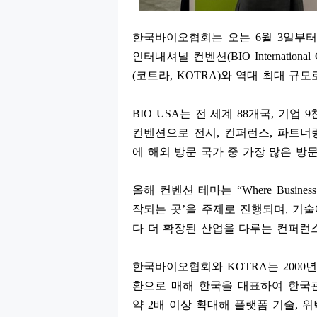
한국바이오협회는 오는
6
월
3
일부
인터내셔널 컨벤션
(BIO Internationa
(
코트라
, KOTRA)
와 역대 최대 규모
BIO USA
는 전 세계
88
개국
,
기업
9
컨벤션으로 전시
,
컨퍼런스
,
파트너
에 해외 방문 국가 중 가장 많은 방
올해 컨벤션 테마는
“Where Business
작되는 곳
’
을 주제로 진행되며
,
기술
다 더 확장된 산업을 다루는 컨퍼런
한국바이오협회와
KOTRA
는
2000
년
환으로 매해 한국을 대표하여 한국
약
2
배 이상 확대해 플랫폼 기술
,
위