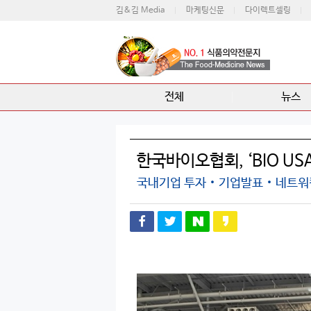
김&김 Media
마케팅신문
다이렉트셀링
전체
뉴스
한국바이오협회, ‘BIO US
국내기업 투자‧기업발표‧네트워킹