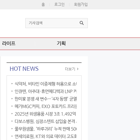
홈
로그인
회원가입
라이프
기획
HOT NEWS
더보기
식약처, 비타민 이중제형 허용으로 소비자 선택권 확대
인큐텐, 아주대·휴먼메디텍과 LNP 커큐민 공동연구
한미家 분쟁 새 변수…‘4자 동맹’ 균열 현실화
메가MGC커피, EXO 포토카드 프리퀀시 이벤트
2025년 위생용품 시장 3조 1,492억 원
다보스병원, 심장스텐트 삽입술 본격 시행
풀무원샘물, ‘하루귀리’ 누적 판매 500만 병 돌파
연세의료원, KT와 의료 데이터 고도화 협력