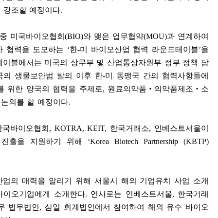
해 강조할 예정이다
.
 중 미국바이오협회
(BIO)
와 맺은 업무협약
(MOU)
과 연계하여
아 협력을 도모하는
‘
한
-
미 바이오산업 협력 라운드테이블
’
을
테이블에서는 미국의 상무부 및 산업통상자원부 정부 정책 담
국의 생물보안법 발의 이후 한
-
미 동맹국 간의 협력사항들에
를 위한 양국의 협력을 주제로
,
원료의약품
‧
의약품제조
‧
소
 논의를 할 예정이다
.
한국바이오협회
, KOTRA, KEIT,
한국거래소
,
인베스트서울이
 진출을 지원하기 위해
‘Korea Biotech Partnership (KBTP)
산업의 매력을 알리기 위해 서울시 해외 기업유치 사업 소개
 바이오기업에게 소개한다
.
연사로는 인베스트서울
,
한국거래
우 법무법인
,
삼일 회계법인에서 참여하여 해외 유수 바이오