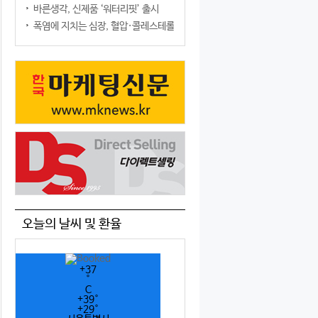
바른생각, 신제품 ‘워터리핏’ 출시
폭염에 지치는 심장, 혈압·콜레스테롤만 챙기면 될까?
오늘의 날씨 및 환율
+
37
°
C
+
39°
+
29°