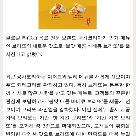
글로벌 티
(Tea)
음료 전문 브랜드 공차코리아가 인기 메뉴
인 브리또의 새로운 맛으로
‘
불맛 매콤 바베큐 브리또
’
를 출
시한다고 밝혔다
.
최근 공차코리아는 디저트와 델리 메뉴를 새롭게 선보이며
푸드 카테고리를 확장하고 있다
.
특히 브리또는 든든한 한
끼 식사로 많은 사랑을 받고 있는 메뉴로
,
고객들의 꾸준한
관심에 보답하고자
‘
불맛 매콤 바베큐 브리또
’
를 새롭게 선
보이며 브리또 라인업을 강화했다
.
이번 신메뉴 출시로 공
차의 브리또는 기존
‘
핫 치킨 브리또
’
와
‘
치킨 치즈 브리
또
’
를 포함해 총
3
종으로 확대되었으며
,
고객들의 취향을
반영한 다양한 맛으로 브리또에 대한 만족도를 더욱 높일