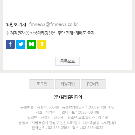
최민호 기자
fmnews@fmnews.co.kr
※ 저작권자 ⓒ 한국마케팅신문. 무단 전재-재배포 금지
목록으로
로그인
회원가입
PC버전
(주)김앤김미디어
등록번호 : 서울 아 00549
등록(발행)일자 : 2008년 4월 16일
제호 : 식약신문
업데이트 : 2026-08-08
발행인 · 편집인 : 김주혜
청소년 보호책임자 : 김주혜
발행소 : 서울특별시 강남구 논현로81길 5, 2층(역삼동, 나래빌딩)
전화번호 : 02.555.2561
팩스 : 02.555.4032