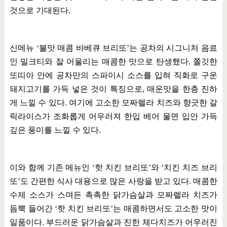
것으로 기대된다
.
신메뉴
‘
불맛 매콤 바베큐 브리또
’
는 공차의 시그니처 음료
인 밀크티와 잘 어울리는 매콤한 맛으로 탄생했다
.
쫄깃한
또띠아 안에 공차만의 스파이시 소스를 입혀 직화로 구운
돼지고기를 가득 넣은 것이 특징으로
,
매운맛을 한층 진하
게 느낄 수 있다
.
여기에 고소한 모짜렐라 치즈와 향긋한 갈
릭라이스가 조화롭게 어우러져 한입 베어 물면 입안 가득
깊은 풍미를 느낄 수 있다
.
이와 함께 기존 메뉴인
‘
핫 치킨 브리또
’
와
‘
치킨 치즈 브리
또
’
도 간편한 식사 대용으로 많은 사랑을 받고 있다
.
매콤한
수제 소스가 스며든 촉촉한 닭가슴살과 모짜렐라 치즈가
듬뿍 들어간
‘
핫 치킨 브리또
’
는 매콤하면서도 고소한 맛이
일품이다
.
부드러운 닭가슴살과 진한 체다치즈가 어우러진