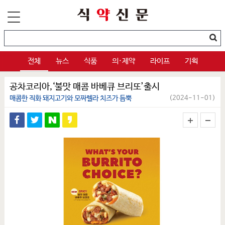
전체
뉴스
식품
의·제약
라이프
기획
공차코리아,‘불맛 매콤 바베큐 브리또’출시
매콤한 직화 돼지고기와 모짜렐라 치즈가 듬뿍
(2024-11-01)