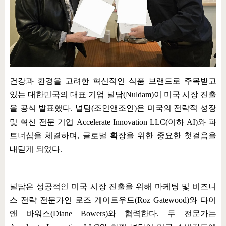
건강과 환경을 고려한 혁신적인 식품 브랜드로 주목받고
있는 대한민국의 대표 기업 널담
(Nuldam)
이 미국 시장 진출
을 공식 발표했다
.
널담
(
조인앤조인
)
은 미국의 전략적 성장
및 혁신 전문 기업
Accelerate Innovation LLC(
이하
AI)
와 파
트너십을 체결하며
,
글로벌 확장을 위한 중요한 첫걸음을
내딛게 되었다
.
널담은 성공적인 미국 시장 진출을 위해 마케팅 및 비즈니
스 전략 전문가인 로즈 게이트우드
(Roz Gatewood)
와 다이
앤 바워스
(Diane Bowers)
와 협력한다
.
두 전문가는