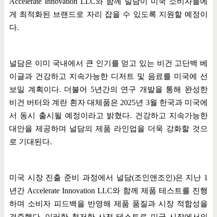
Accelerate Innovation LLC
와 함께 널담이 미국 소비자들에
게 최적화된 브랜드로 자리 잡을 수 있도록 지원할 예정이
다
.
널담은 이미 국내에서 큰 인기를 얻고 있는 비건 고단백 베
이글과 건강하고 지속가능한 디저트 및 음료를 미국에 선
보일 계획이다
.
더불어
5
년간의 연구 개발을 통해 완성한
비건 버터와 계란 흰자 대체품은
2025
년
3
월 한국과 미국에
서 동시 출시될 예정이라고 밝혔다
.
건강하고 지속가능한
대안을 제공하며 널담의 제품 라인업을 더욱 강화할 것으
로 기대된다
.
미국 시장 진출 준비 과정에서 널담
(
조인앤조인
)
은 지난
1
년간
Accelerate Innovation LLC
와 함께 제품 테스트를 진행
하며 소비자 피드백을 반영해 제품 품질과 시장 적합성을
검증했다
.
이러한 철저한 사전 테스트로 미국 시장에서의