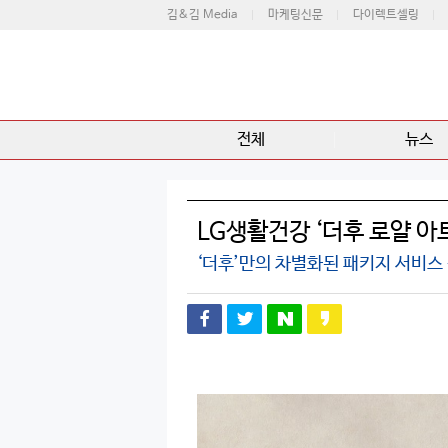
김&김 Media
마케팅신문
다이렉트셀링
전체
뉴스
LG생활건강 ‘더후 로얄 아
‘더후’만의 차별화된 패키지 서비스