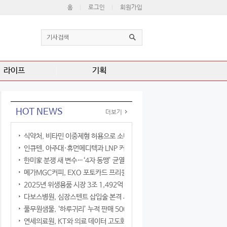
홈
로그인
회원가입
라이프
기획
HOT NEWS
더보기
식약처, 비타민 이중제형 허용으로 소비자 선택권 확대
인큐텐, 아주대·휴먼메디텍과 LNP 커큐민 공동연구
한미家 분쟁 새 변수…‘4자 동맹’ 균열 현실화
메가MGC커피, EXO 포토카드 프리퀀시 이벤트
2025년 위생용품 시장 3조 1,492억 원
다보스병원, 심장스텐트 삽입술 본격 시행
풀무원샘물, ‘하루귀리’ 누적 판매 500만 병 돌파
연세의료원, KT와 의료 데이터 고도화 협력