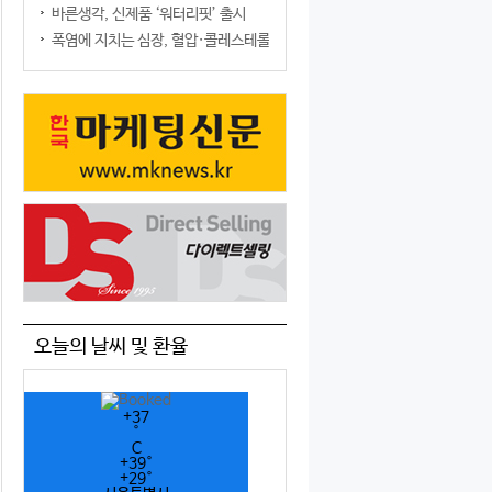
바른생각, 신제품 ‘워터리핏’ 출시
폭염에 지치는 심장, 혈압·콜레스테롤만 챙기면 될까?
오늘의 날씨 및 환율
+
37
°
C
+
39°
+
29°