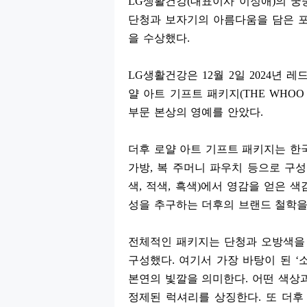
LG
생활건강
(
대표이사 이정애
)
의 궁
단청과 보자기의 아름다움을 담은 
을 수상했다
.
LG
생활건강은
12
월
2
일
2024
년 레
얄 아트 기프트 패키지
(THE WHOO Ro
부문 본상의 영예를 안았다
.
더후 로얄 아트 기프트 패키지는 한
가방
,
복 주머니 파우치 등으로 구
색
,
적색
,
흑색
)
에서 영감을 얻은 색
성을 추구하는 더후의 브랜드 철학
전체적인 패키지는 단청과 오방색을
구성했다
.
여기서 가장 바탕이 된
‘
본연의 빛깔을 의미한다
.
어떤 색상
정제된 럭셔리를 상징한다
.
또 더후