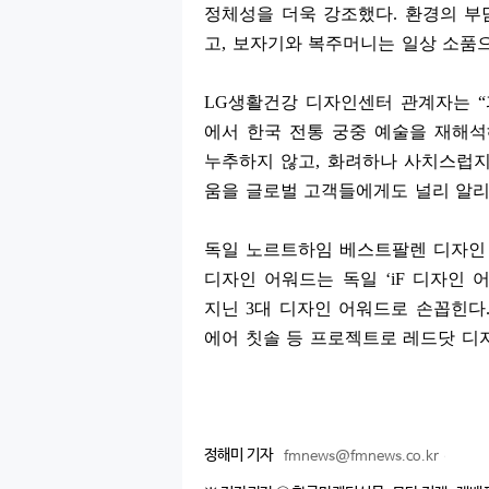
정체성을 더욱 강조했다
.
환경의 부
고
,
보자기와 복주머니는 일상 소품
LG
생활건강 디자인센터 관계자는
“
에서 한국 전통 궁중 예술을 재해석
누추하지 않고
,
화려하나 사치스럽
움을 글로벌 고객들에게도 널리 알
독일 노르트하임 베스트팔렌 디자인
디자인 어워드는 독일
‘iF
디자인 
지닌
3
대 디자인 어워드로 손꼽힌다
에어 칫솔 등 프로젝트로 레드닷 디
정해미 기자
fmnews@fmnews.co.kr