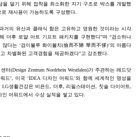
담을 덜기 위해 접착을 최소화한 지기 구조로 박스를 개발했
으로 재사용이 가능하도록 구성했다
.
과거의 유산과 클래식 함은 고유하고 영원한 것이라는 시각
해 더후 로얄 아트 기프트 패키지를 구현했다
”
며
“
검소하나
지 않다는
‘
검이불루 화이불치
(
儉而不陋 華而不侈
)’
의 아름다
리고 차별화된 고객경험을 제공하겠다
”
고 강조했다
.
 센터
(Design Zentrum Nordrhein Westfalen)
가 주관하는 레드닷
어워드
’,
미국
‘IDEA
디자인 어워드
’
와 함께 세계적인 명성을
. LG
생활건강은 비욘드
,
더후
,
리필스테이션
,
칫솔 다이어트
,
자인 어워드에서 수상 실적을 쌓고 있다
.