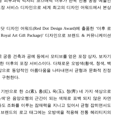
중 피부과학 럭셔리 코스매틱 더후가 한국 전통 궁중 예술인
포장 서비스 디자인으로 세계 최고의 디자인 어워드에서 본상
드닷 디자인 어워드
(Red Dot Design Award)
에 출품한
‘
더후 로
yal Art Gift Package)’
디자인으로 브랜드
&
커뮤니케이션
국 궁중 건축과 공예 등에서 모티브를 얻은 포장 상자
,
보자기
성한 더후의 포장 서비스이다
.
다채로운 오방색
(
황색
,
청색
,
백
감으로 동양적인 아름다움을 나타내면서 균형과 문화적 진정
을 구현한다
.
 기반으로 한 소
(
素
),
홍
(
紅
),
옥
(
玉
),
청
(
靑
)
네 가지 색상으로
소색
’
은 음양오행의 근간이 되는 색채로 표백 되지 않은 자연
과도 조화를 이루는 잠재력을 지니고 있어서 균형 잡히면서도
 브랜드의 로고 태그에는 오방색을 적용해 전통 헤리티지의