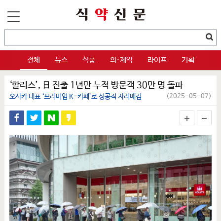
전체
뉴스
식품
의·제약
라이프
기획
‘할리스’, 日 진출 1년만 누적 방문객 30만 명 돌파
오사카 대표 ‘프리미엄 K-카페’로 성공적 자리매김
(2025-05-07)