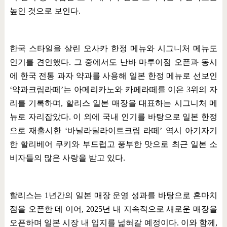
높인 것으로 보인다
.
한국 스타일을 살린 오사카 한정 메뉴와 시그니처 메뉴도
인기를 견인했다
.
그 중에서도 난바 마루이점 오픈과 동시
에 한국 전통 과자 약과를 사용해 일본 한정 메뉴로 선보인
‘
약과크림라떼
’
는 아메리카노와 카페라떼를 이은
3
위의 자
리를 기록하며
,
할리스 일본 매장을 대표하는 시그니처 메
뉴로 자리잡았다
.
이 외에 국내 인기를 바탕으로 일본 한정
으로 재출시한
‘
바닐라딜라이트크림 라떼
’
역시 아기자기
한 할리베어 쿠키와 부드럽고 풍부한 맛으로 최근 일본 소
비자들의 많은 사랑을 받고 있다
.
할리스는
1
년간의 일본 매장 운영 성과를 바탕으로 혼마치
점을 오픈한 데 이어
, 2025
년 내 지속적으로 새로운 매장을
오픈하며 일본 시장 내 입지를 넓혀갈 예정이다
.
이와 함께
,