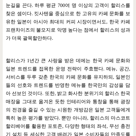
눈길을 끈다
.
하루 평균
700
여 명 이상의 고객이 할리스를
찾은 셈이다
.
킷사텐을 중심으로 한 고유의 카페 문화를 보
유한 일본이 아시아 최대의 커피 시장이면서도
,
한국 카페
프랜차이즈의 불모지로 악명 높다는 점에서 할리스의 성과
가 더욱 괄목할만하다
.
할리스가
1
년간 큰 사랑을 받은 데에는 한국 카페 문화와
일본 트렌드를 접목한 운영 전략이 주효했다
.
메뉴
,
공간
,
서비스를 두루 갖춘 한국의 카페 문화를 유지하되
,
일본인
들의 선호와 트렌드를 반영한 메뉴를 한국만의 감성을 담
아 선보인 것이다
.
또한
,
밝고 화사한 분위기의 할리스 한국
매장을 그대로 옮겨온 듯한 인테리어와 통창을 통해 광장
의 전경을 즐길 수 있는 시원한 개방감은 일본 고객들에게
특히 높은 평가를 받았다
.
뿐만 아니라
,
할리스의 마스코트
할리베어를 활용한 포토존
,
다양한 형태의 좌석
,
무선 충전
기 설치 등 세심한 고객 배려가 일본 소비자들의 만족도를