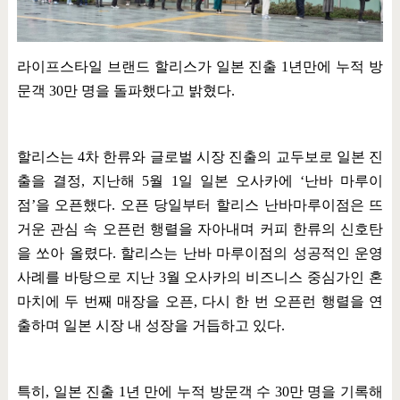
라이프스타일 브랜드 할리스가 일본 진출
1
년만에 누적 방
문객
30
만 명을 돌파했다고 밝혔다
.
할리스는
4
차 한류와 글로벌 시장 진출의 교두보로 일본 진
출을 결정
,
지난해
5
월
1
일 일본 오사카에
‘
난바 마루이
점
’
을 오픈했다
.
오픈 당일부터 할리스 난바마루이점은 뜨
거운 관심 속 오픈런 행렬을 자아내며 커피 한류의 신호탄
을 쏘아 올렸다
.
할리스는 난바 마루이점의 성공적인 운영
사례를 바탕으로 지난
3
월 오사카의 비즈니스 중심가인 혼
마치에 두 번째 매장을 오픈
,
다시 한 번 오픈런 행렬을 연
출하며 일본 시장 내 성장을 거듭하고 있다
.
특히
,
일본 진출
1
년 만에 누적 방문객 수
30
만 명을 기록해