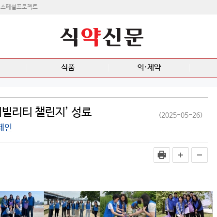
스페셜프로젝트
식품
의·제약
너빌리티 챌린지’ 성료
(2025-05-26)
페인