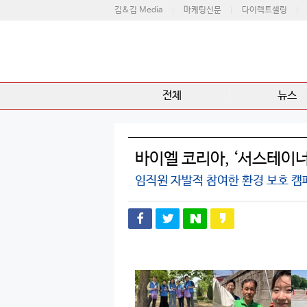
김&김 Media
마케팅신문
다이렉트셀링
전체
뉴스
바이엘 코리아, ‘서스테이
임직원 자발적 참여한 환경 보호 캠