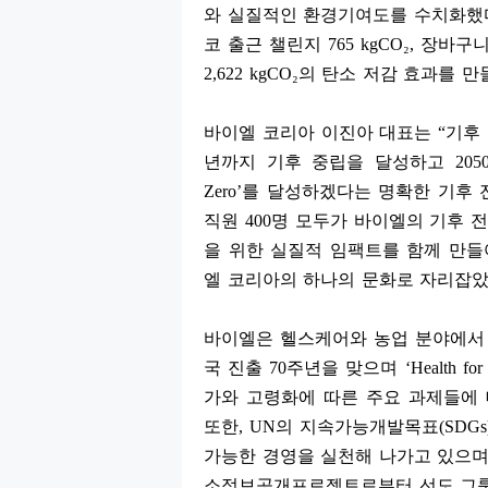
와 실질적인 환경기여도를 수치화했
코 출근 챌린지
765 kgCO
₂
,
장바구
2,622 kgCO
₂
의 탄소 저감 효과를 만
바이엘 코리아 이진아 대표는
“
기후
년까지 기후 중립을 달성하고
205
Zero’
를 달성하겠다는 명확한 기후 
직원
400
명 모두가 바이엘의 기후 
을 위한 실질적 임팩트를 함께 만들
엘 코리아의 하나의 문화로 자리잡
바이엘은 헬스케어와 농업 분야에서
국 진출
70
주년을 맞으며
‘Health for
가와 고령화에 따른 주요 과제들에
또한
, UN
의 지속가능개발목표
(SDG
가능한 경영을 실천해 나가고 있으며
소정보공개프로젝트로부터 선도 그룹