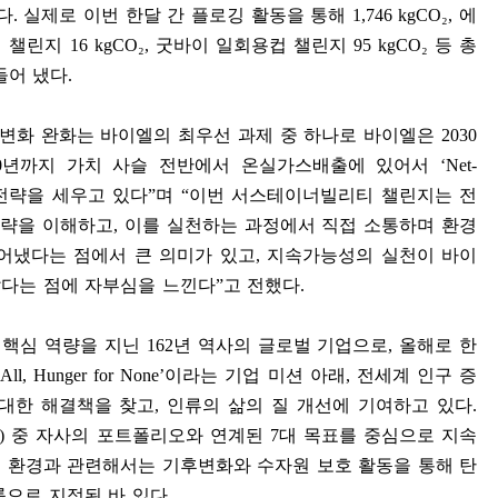
다
.
실제로 이번 한달 간 플로깅 활동을 통해
1,746 kgCO
₂
,
에
니 챌린지
16 kgCO
₂
,
굿바이 일회용컵 챌린지
95 kgCO
₂
등 총
들어 냈다
.
 변화 완화는 바이엘의 최우선 과제 중 하나로 바이엘은
2030
0
년까지 가치 사슬 전반에서 온실가스배출에 있어서
‘Net-
전략을 세우고 있다
”
며
“
이번 서스테이너빌리티 챌린지는 전
전략을 이해하고
,
이를 실천하는 과정에서 직접 소통하며 환경
어냈다는 점에서 큰 의미가 있고
,
지속가능성의 실천이 바이
았다는 점에 자부심을 느낀다
”
고 전했다
.
 핵심 역량을 지닌
162
년 역사의 글로벌 기업으로
,
올해로 한
 All, Hunger for None’
이라는 기업 미션 아래
,
전세계 인구 증
 대한 해결책을 찾고
,
인류의 삶의 질 개선에 기여하고 있다
.
s)
중 자사의 포트폴리오와 연계된
7
대 목표를 중심으로 지속
 환경과 관련해서는 기후변화와 수자원 보호 활동을 통해 탄
으로 지정된 바 있다
.