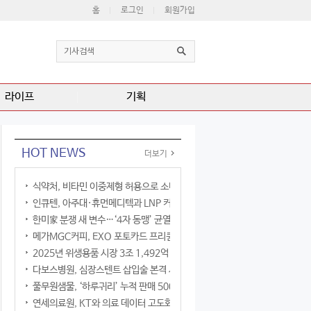
홈
로그인
회원가입
라이프
기획
HOT NEWS
더보기
식약처, 비타민 이중제형 허용으로 소비자 선택권 확대
인큐텐, 아주대·휴먼메디텍과 LNP 커큐민 공동연구
한미家 분쟁 새 변수…‘4자 동맹’ 균열 현실화
메가MGC커피, EXO 포토카드 프리퀀시 이벤트
2025년 위생용품 시장 3조 1,492억 원
다보스병원, 심장스텐트 삽입술 본격 시행
풀무원샘물, ‘하루귀리’ 누적 판매 500만 병 돌파
연세의료원, KT와 의료 데이터 고도화 협력