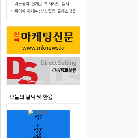
바른생각, 신제품 ‘워터리핏’ 출시
폭염에 지치는 심장, 혈압·콜레스테롤만 챙기면 될까?
오늘의 날씨 및 환율
+
37
°
C
+
39°
+
29°