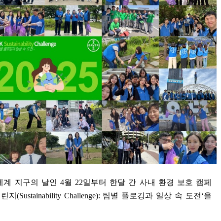
세계 지구의 날인
4
월
22
일부터 한달 간 사내 환경 보호 캠페
챌린지
(Sustainability Challenge):
팀별 플로깅과 일상 속 도전
‘
을