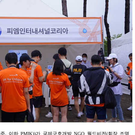
상준
,
이하
PMIK))
가 국제구호개발
NGO
월드비전
(
회장 조명