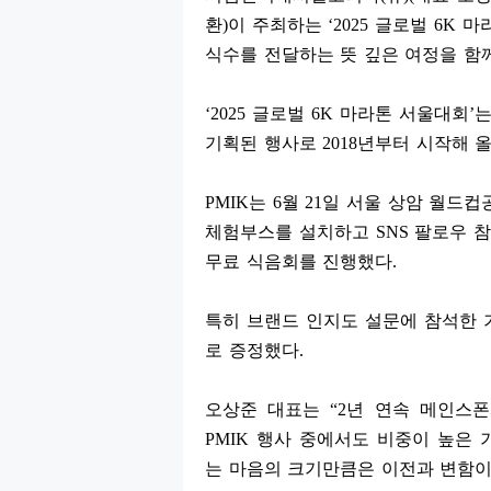
환
)
이 주최하는
‘2025
글로벌
6K
마
식수를 전달하는 뜻 깊은 여정을 함
‘2025
글로벌
6K
마라톤 서울대회
’
는
기획된 행사로
2018
년부터 시작해 
PMIK
는
6
월
21
일 서울 상암 월드
체험부스를 설치하고
SNS
팔로우 
무료 식음회를 진행했다
.
특히 브랜드 인지도 설문에 참석한
로 증정했다
.
오상준 대표는
“2
년 연속 메인스
PMIK
행사 중에서도 비중이 높은 
는 마음의 크기만큼은 이전과 변함이