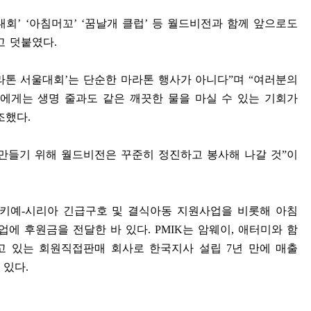
대회
’ ‘
아침머꼬
’ ‘
꿈날개 클럽
’
등 월드비전과 함께 앞으로도
고 덧붙였다
.
라톤 서울대회
’
는 단순한 마라톤 행사가 아니다
”
며
“
여러분의
에게는 생명 줄과도 같은 깨끗한 물을 마실 수 있는 기회가
조했다
.
 만들기 위해 월드비전은 꾸준히 정진하고 봉사해 나갈 것
”
이
르키예
-
시리아 긴급구호 및 결식아동 지원사업을 비롯해 아침
업에 후원금을 전달한 바 있다
. PMIK
는 암웨이
,
애터미와 함
고 있는 회원직접판매 회사로 한국지사 설립
7
년 만에 매출
 있다
.