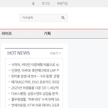
홈
로그인
회원가입
라이프
기획
HOT NEWS
더보기
식약처, 비타민 이중제형 허용으로 소비자 선택권 확대
인큐텐, 아주대·휴먼메디텍과 LNP 커큐민 공동연구
한미家 분쟁 새 변수…‘4자 동맹’ 균열 현실화
메가MGC커피, EXO 포토카드 프리퀀시 이벤트
2025년 위생용품 시장 3조 1,492억 원
다보스병원, 심장스텐트 삽입술 본격 시행
풀무원샘물, ‘하루귀리’ 누적 판매 500만 병 돌파
연세의료원, KT와 의료 데이터 고도화 협력