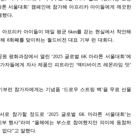
라톤 서울대회
’
캠페인에 참가해 아프리카 아이들에게 깨끗한
께했다
.
 아프리카 아이들이 매일 평균
6km
를 걷는 현실에서 착안해
올해
8
회째를 맞이하는 월드비전 대표 기부 런 대회다
.
컵공원 평화과장에서 열린
‘2025
글로벌
6K
마라톤 서울대회
’
에
참가자들에게 자사 제품인 피트라인
‘
액티바이즈 레몬라임 맛
’
 기부런 참가자에게는 기념품
‘
드로우 스트링 백
’
을 무료 선물
폰서로 참가할 정도로
‘2025
글로벌
6K
마라톤 서울대회
’
는
기부 행사
”
라며
“
올해에는 부스로 참여했지만 의미에 동참하
 없다
”
고 말했다
.