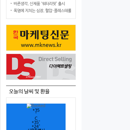
바른생각, 신제품 ‘워터리핏’ 출시
폭염에 지치는 심장, 혈압·콜레스테롤만 챙기면 될까?
오늘의 날씨 및 환율
+
35
°
C
+
35°
+
24°