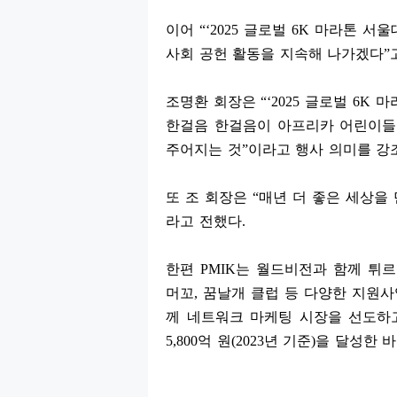
이어
“‘2025
글로벌
6K
마라톤 서울
사회 공헌 활동을 지속해 나가겠다
”
조명환 회장은
“‘2025
글로벌
6K
마
한걸음 한걸음이 아프리카 어린이들
주어지는 것
”
이라고 행사 의미를 강
또 조 회장은
“
매년 더 좋은 세상을
라고 전했다
.
한편
PMIK
는 월드비전과 함께 튀
머꼬
,
꿈날개 클럽 등 다양한 지원사
께 네트워크 마케팅 시장을 선도하
5,800
억 원
(2023
년 기준
)
을 달성한 바