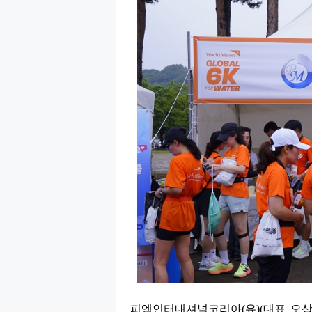
피엠인터내셔널코리아
(
유
)(
대표 오