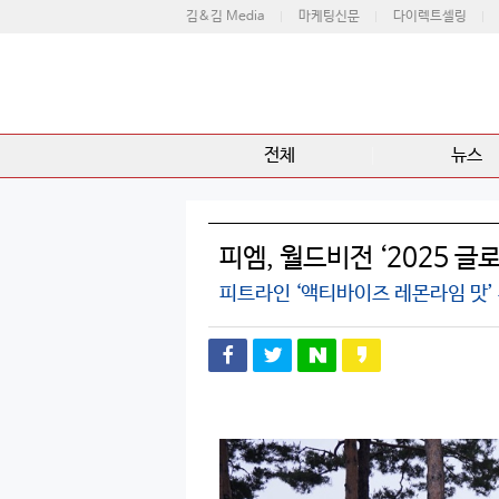
김&김 Media
마케팅신문
다이렉트셀링
전체
뉴스
피엠, 월드비전 ‘2025 글
피트라인 ‘액티바이즈 레몬라임 맛’