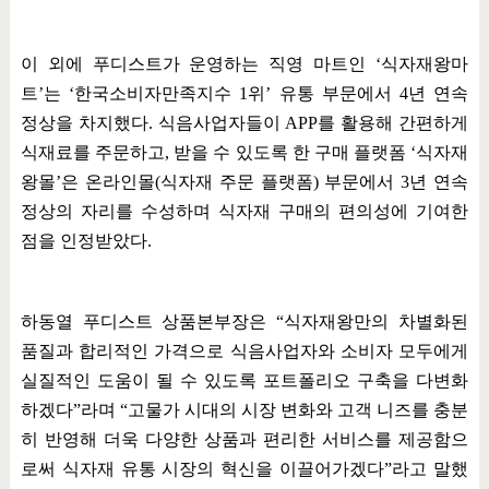
이 외에 푸디스트가 운영하는 직영 마트인
‘
식자재왕마
트
’
는
‘
한국소비자만족지수
1
위
’
유통 부문에서
4
년 연속
정상을 차지했다
.
식음사업자들이
APP
를 활용해 간편하게
식재료를 주문하고
,
받을 수 있도록 한 구매 플랫폼
‘
식자재
왕몰
’
은 온라인몰
(
식자재 주문 플랫폼
)
부문에서
3
년 연속
정상의 자리를 수성하며 식자재 구매의 편의성에 기여한
점을 인정받았다
.
하동열 푸디스트 상품본부장은
“
식자재왕만의 차별화된
품질과 합리적인 가격으로 식음사업자와 소비자 모두에게
실질적인 도움이 될 수 있도록 포트폴리오 구축을 다변화
하겠다
”
라며
“
고물가 시대의 시장 변화와 고객 니즈를 충분
히 반영해 더욱 다양한 상품과 편리한 서비스를 제공함으
로써 식자재 유통 시장의 혁신을 이끌어가겠다
”
라고 말했