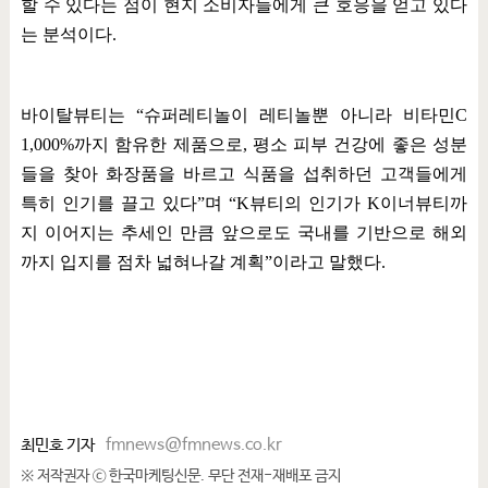
할 수 있다는 점이 현지 소비자들에게 큰 호응을 얻고 있다
는 분석이다
.
바이탈뷰티는
“
슈퍼레티놀이 레티놀뿐 아니라 비타민
C
1,000%
까지 함유한 제품으로
,
평소 피부 건강에 좋은 성분
들을 찾아 화장품을 바르고 식품을 섭취하던 고객들에게
특히 인기를 끌고 있다
”
며
“K
뷰티의 인기가
K
이너뷰티까
지 이어지는 추세인 만큼 앞으로도 국내를 기반으로 해외
까지 입지를 점차 넓혀나갈 계획
”
이라고 말했다
.
최민호 기자
fmnews@fmnews.co.kr
※ 저작권자 ⓒ 한국마케팅신문. 무단 전재-재배포 금지