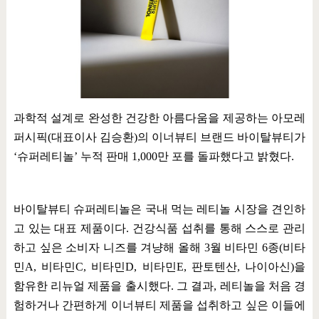
과학적 설계로 완성한 건강한 아름다움을 제공하는 아모레
퍼시픽
(
대표이사 김승환
)
의 이너뷰티 브랜드 바이탈뷰티가
‘
슈퍼레티놀
’
누적 판매
1,000
만 포를 돌파했다고 밝혔다
.
바이탈뷰티 슈퍼레티놀은 국내 먹는 레티놀 시장을 견인하
고 있는 대표 제품이다
.
건강식품 섭취를 통해 스스로 관리
하고 싶은 소비자 니즈를 겨냥해 올해
3
월 비타민
6
종
(
비타
민
A,
비타민
C,
비타민
D,
비타민
E,
판토텐산
,
나이아신
)
을
함유한 리뉴얼 제품을 출시했다
.
그 결과
,
레티놀을 처음 경
험하거나 간편하게 이너뷰티 제품을 섭취하고 싶은 이들에